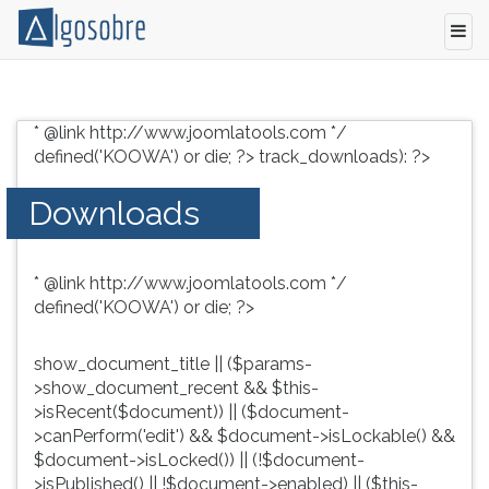
Conteúdo
Pressione
grátis
TAB
* @link http://www.joomlatools.com */
para
e
defined('KOOWA') or die; ?>
track_downloads): ?>
vestibular,
depois
enem
F
Downloads
e
para
concursos.
ouvir
Videoaulas,
o
* @link http://www.joomlatools.com */
resumos
conteúdo
defined('KOOWA') or die; ?>
e
principal
download
desta
de
tela.
show_document_title || ($params-
livros,
Para
>show_document_recent && $this-
biografias,
pular
>isRecent($document)) || ($document-
guia
essa
>canPerform('edit') && $document->isLockable() &&
de
leitura
$document->isLocked()) || (!$document-
profissões,
pressione
>isPublished() || !$document->enabled) || ($this-