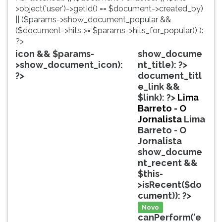
simulados
TAB
>object('user')->getId() == $document->created_by)
comentados.
e
|| ($params->show_document_popular &&
Acessibilidade
depois
($document->hits >= $params->hits_for_popular)) ):
sem
F.
?>
leitor
Para
icon && $params-
show_docume
de
pausar
>show_document_icon):
nt_title): ?>
tela.
a
?>
document_titl
leitura
e_link &&
pressione
$link): ?>
Lima
D
Barreto - O
(primeira
Jornalista
Lima
tecla
Barreto - O
à
Jornalista
esquerda
show_docume
do
nt_recent &&
F),
$this-
para
>isRecent($do
continuar
cument)): ?>
pressione
Novo
G
canPerform('e