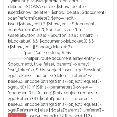
* @link http://www.joomlatools.com */
defined('KOOWA') or die; $show_delete =
isset($show_delete) ? $show_delete : $document-
>canPerform('delete'); $show_edit =
isset($show_edit) ? $show_edit : $document-
>canPerform('edit'); $button_size = 'btn-'.
(isset($button_size) ? $button_size : 'small'); ?>
isLockable() && $document->isLocked()) &&
($show_edit || $show_delete)): ?>
'post', 'url' => (string)$this-
Editar
>helper('route.document',array('entity' =>
$document), true, false), 'params' => array(
'csrf_token' => $this->object('user')->getSession()-
>getToken(), '_action' => 'delete', '_referrer' =>
base64_encode((string) $this->object('request')-
>getUrl()) ) ); if ($this->parameters()->view ==
'document') { if ((string)$this->object('request')-
>getReferrer()) { $data['params']['_referrer'] =
base64_encode((string) $this->object('request')-
>getReferrer()); } else { $data['params']['_referrer'] =
base64_encode(JURI::base()); } } ?>