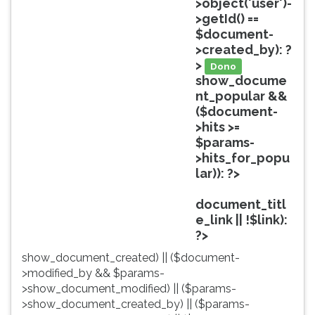
>object('user')-
ouvir
>getId() ==
essa
$document-
instrução
>created_by): ?
novamente.
>
Dono
show_docume
nt_popular &&
($document-
>hits >=
$params-
>hits_for_popu
lar)): ?>
Popular
document_titl
e_link || !$link):
?>
show_document_created) || ($document-
>modified_by && $params-
>show_document_modified) || ($params-
>show_document_created_by) || ($params-