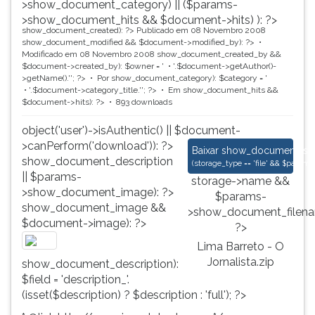
>show_document_category) || ($params-
>show_document_hits && $document->hits) ): ?>
show_document_created): ?>
Publicado em 08 Novembro 2008
show_document_modified && $document->modified_by): ?>
Modificado em 08 Novembro 2008
show_document_created_by &&
$document->created_by): $owner = '
'.$document->getAuthor()-
>getName().'
'; ?>
Por
show_document_category): $category = '
'.$document->category_title.'
'; ?>
Em
show_document_hits &&
$document->hits): ?>
893 downloads
object('user')->isAuthentic() || $document-
>canPerform('download')): ?>
Lima Barreto - O Jorn
Baixar
show_document_size
show_document_description
(
storage_type == 'file' && $para
|| $params-
storage->name &&
>show_document_image): ?>
$params-
show_document_image &&
>show_document_filena
$document->image): ?>
?>
Lima Barreto - O
Jornalista.zip
show_document_description):
$field = 'description_'.
(isset($description) ? $description : 'full'); ?>