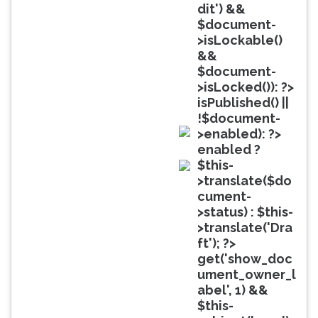
(primeira
dit') &&
tecla
$document-
à
>isLockable()
direita
&&
do
$document-
F).
>isLocked()): ?>
Para
isPublished() ||
ir
!$document-
ao
>enabled): ?>
menu
doc
enabled ?
principal
$this-
pressione
doc
>translate($do
a
cument-
tecla
>status) : $this-
J
>translate('Dra
e
ft'); ?>
depois
get('show_doc
F.
ument_owner_l
Pressione
abel', 1) &&
F
$this-
para