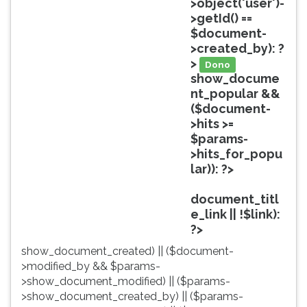
>object('user')-
ouvir
>getId() ==
essa
$document-
instrução
>created_by): ?
novamente.
>
Dono
show_docume
nt_popular &&
($document-
>hits >=
$params-
>hits_for_popu
lar)): ?>
Popular
document_titl
e_link || !$link):
?>
show_document_created) || ($document-
>modified_by && $params-
>show_document_modified) || ($params-
>show_document_created_by) || ($params-