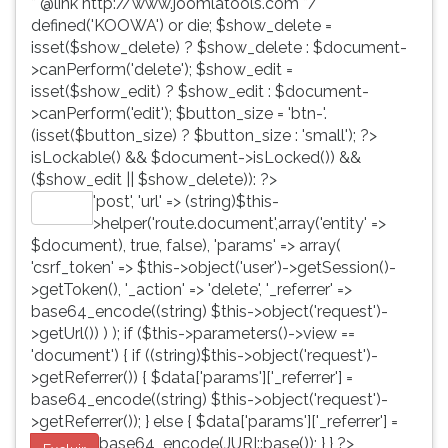
* @link http://www.joomlatools.com */
defined('KOOWA') or die; $show_delete =
isset($show_delete) ? $show_delete : $document-
>canPerform('delete'); $show_edit =
isset($show_edit) ? $show_edit : $document-
>canPerform('edit'); $button_size = 'btn-'.
(isset($button_size) ? $button_size : 'small'); ?>
isLockable() && $document->isLocked()) &&
($show_edit || $show_delete)): ?>
'post', 'url' => (string)$this-
Editar
>helper('route.document',array('entity' =>
$document), true, false), 'params' => array(
'csrf_token' => $this->object('user')->getSession()-
>getToken(), '_action' => 'delete', '_referrer' =>
base64_encode((string) $this->object('request')-
>getUrl()) ) ); if ($this->parameters()->view ==
'document') { if ((string)$this->object('request')-
>getReferrer()) { $data['params']['_referrer'] =
base64_encode((string) $this->object('request')-
>getReferrer()); } else { $data['params']['_referrer'] =
base64_encode(JURI::base()); } } ?>