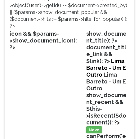
simulados
TAB
>object('user')->getId() == $document->created_by)
comentados.
e
|| ($params->show_document_popular &&
Acessibilidade
depois
($document->hits >= $params->hits_for_popular)) ):
sem
F.
?>
leitor
Para
icon && $params-
show_docume
de
pausar
>show_document_icon):
nt_title): ?>
tela.
a
?>
document_titl
leitura
e_link &&
pressione
$link): ?>
Lima
D
Barreto - Um E
(primeira
Outro
Lima
tecla
Barreto - Um E
à
Outro
esquerda
show_docume
do
nt_recent &&
F),
$this-
para
>isRecent($do
continuar
cument)): ?>
pressione
Novo
G
canPerform('e