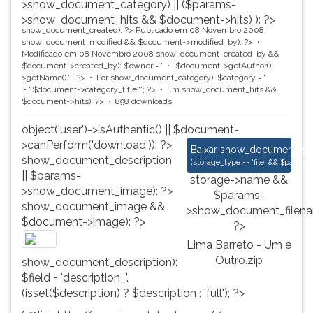
>show_document_category) || ($params-
>show_document_hits && $document->hits) ): ?>
show_document_created): ?>
Publicado em 08 Novembro 2008
show_document_modified && $document->modified_by): ?>
Modificado em 08 Novembro 2008
show_document_created_by &&
$document->created_by): $owner = '
'.$document->getAuthor()-
>getName().'
'; ?>
Por
show_document_category): $category = '
'.$document->category_title.'
'; ?>
Em
show_document_hits &&
$document->hits): ?>
898 downloads
object('user')->isAuthentic() || $document-
>canPerform('download')): ?>
Lima Barreto - Um e
Baixar
show_document_size
show_document_description
(
storage_type == 'file' && $para
|| $params-
storage->name &&
>show_document_image): ?>
$params-
show_document_image &&
>show_document_filena
$document->image): ?>
?>
Lima Barreto - Um e
Outro.zip
show_document_description):
$field = 'description_'.
(isset($description) ? $description : 'full'); ?>