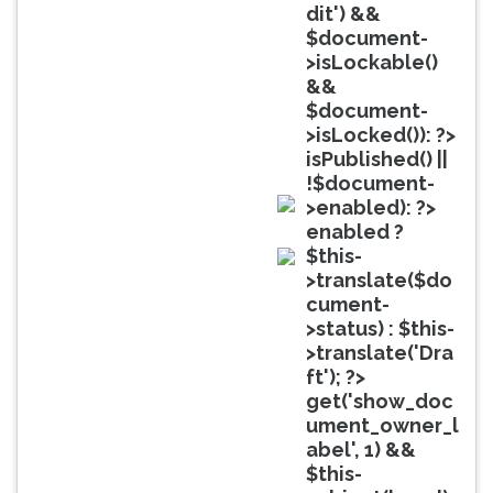
(primeira
dit') &&
tecla
$document-
à
>isLockable()
direita
&&
do
$document-
F).
>isLocked()): ?>
Para
isPublished() ||
ir
!$document-
ao
>enabled): ?>
menu
doc
enabled ?
principal
$this-
pressione
doc
>translate($do
a
cument-
tecla
>status) : $this-
J
>translate('Dra
e
ft'); ?>
depois
get('show_doc
F.
ument_owner_l
Pressione
abel', 1) &&
F
$this-
para