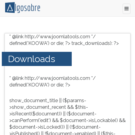
Conteúdo
Pressione
grátis
TAB
* @link http://www.joomlatools.com */
para
e
defined('KOOWA') or die; ?>
track_downloads): ?>
vestibular,
depois
enem
F
Downloads
e
para
concursos.
ouvir
Videoaulas,
o
* @link http://www.joomlatools.com */
resumos
conteúdo
defined('KOOWA') or die; ?>
e
principal
download
desta
de
tela.
show_document_title || ($params-
livros,
Para
>show_document_recent && $this-
biografias,
pular
>isRecent($document)) || ($document-
guia
essa
>canPerform('edit') && $document->isLockable() &&
de
leitura
$document->isLocked()) || (!$document-
profissões,
pressione
>isPublished() || !$document->enabled) || ($this-