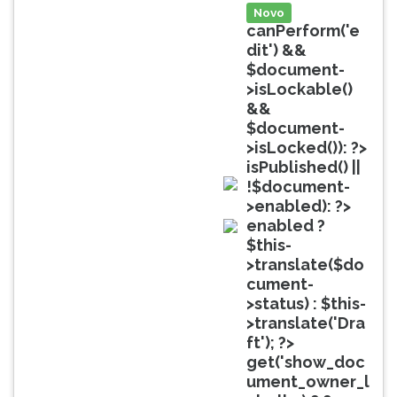
(primeira
Novo
tecla
canPerform('e
à
dit') &&
direita
$document-
do
>isLockable()
F).
&&
Para
$document-
ir
>isLocked()): ?>
ao
isPublished() ||
menu
!$document-
principal
doc
>enabled): ?>
pressione
enabled ?
a
doc
$this-
tecla
>translate($do
J
cument-
e
>status) : $this-
depois
>translate('Dra
F.
ft'); ?>
Pressione
get('show_doc
F
ument_owner_l
para