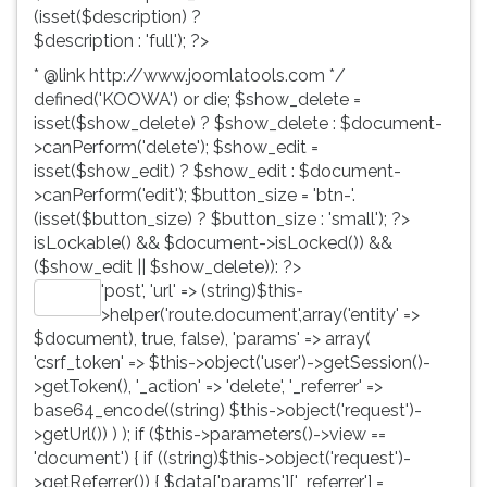
(isset($description) ?
$description : 'full'); ?>
* @link http://www.joomlatools.com */
defined('KOOWA') or die; $show_delete =
isset($show_delete) ? $show_delete : $document-
>canPerform('delete'); $show_edit =
isset($show_edit) ? $show_edit : $document-
>canPerform('edit'); $button_size = 'btn-'.
(isset($button_size) ? $button_size : 'small'); ?>
isLockable() && $document->isLocked()) &&
($show_edit || $show_delete)): ?>
'post', 'url' => (string)$this-
Editar
>helper('route.document',array('entity' =>
$document), true, false), 'params' => array(
'csrf_token' => $this->object('user')->getSession()-
>getToken(), '_action' => 'delete', '_referrer' =>
base64_encode((string) $this->object('request')-
>getUrl()) ) ); if ($this->parameters()->view ==
'document') { if ((string)$this->object('request')-
>getReferrer()) { $data['params']['_referrer'] =