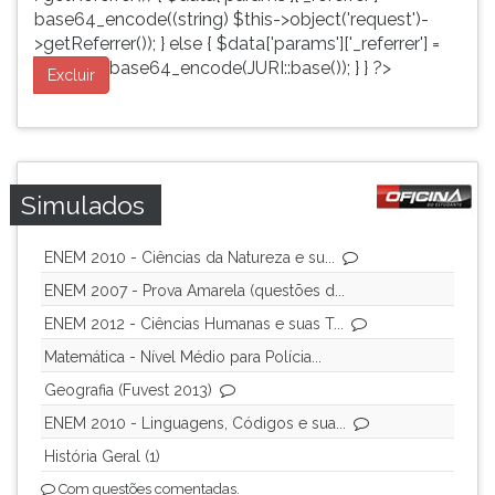
base64_encode((string) $this->object('request')-
>getReferrer()); } else { $data['params']['_referrer'] =
base64_encode(JURI::base()); } } ?>
Excluir
Simulados
ENEM 2010 - Ciências da Natureza e su...
ENEM 2007 - Prova Amarela (questões d...
ENEM 2012 - Ciências Humanas e suas T...
Matemática - Nível Médio para Polícia...
Geografia (Fuvest 2013)
ENEM 2010 - Linguagens, Códigos e sua...
História Geral (1)
Com questões comentadas.