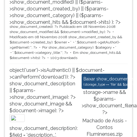
>show_document_modified) || ($params-
>show_document_created_by) || ($params-
>show_document_category) || ($params-
>show_document_hits && $document->hits) ): ?>
show_document_created): ?>
Publicado em 08 Novembro 2008
show_document_modified && $document->modified_by): ?>
Modificado em 08 Novembro 2008
show_document_created_by &&
$document->created_by): $owner = '
'.$document->getAuthor()-
>getName().'
'; ?>
Por
show_document_category): $category = '
'.$document->category_title.'
'; ?>
Em
show_document_hits &&
$document->hits): ?>
1003 downloads
object('user')->isAuthentic() || $document-
>canPerform('download')): ?>
Machado de Assis - 
Baixar
show_document_size
show_document_description
(
storage_type == 'file' && $para
|| $params-
storage->name &&
>show_document_image): ?>
$params-
show_document_image &&
>show_document_filena
$document->image): ?>
?>
Machado de Assis -
Contos
show_document_description):
Fluminenses.zip
$field = 'description_'.