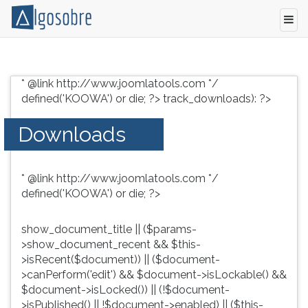
Conteúdo
Pressione
grátis
TAB
* @link http://www.joomlatools.com */
para
e
defined('KOOWA') or die; ?>
track_downloads): ?>
vestibular,
depois
enem
F
Downloads
e
para
concursos.
ouvir
Videoaulas,
o
* @link http://www.joomlatools.com */
resumos
conteúdo
defined('KOOWA') or die; ?>
e
principal
download
desta
de
tela.
show_document_title || ($params-
livros,
Para
>show_document_recent && $this-
biografias,
pular
>isRecent($document)) || ($document-
guia
essa
>canPerform('edit') && $document->isLockable() &&
de
leitura
$document->isLocked()) || (!$document-
profissões,
pressione
>isPublished() || !$document->enabled) || ($this-