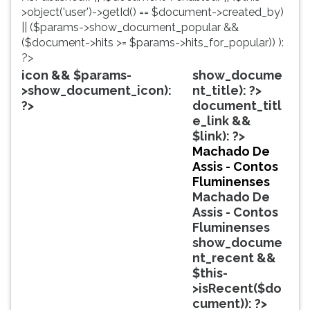
simulados
TAB
>object('user')->getId() == $document->created_by)
comentados.
e
|| ($params->show_document_popular &&
Acessibilidade
depois
($document->hits >= $params->hits_for_popular)) ):
sem
F.
?>
leitor
Para
icon && $params-
show_docume
de
pausar
>show_document_icon):
nt_title): ?>
tela.
a
?>
document_titl
leitura
e_link &&
pressione
$link): ?>
D
Machado De
(primeira
Assis - Contos
tecla
Fluminenses
à
Machado De
esquerda
Assis - Contos
do
Fluminenses
F),
show_docume
para
nt_recent &&
continuar
$this-
pressione
>isRecent($do
G
cument)): ?>