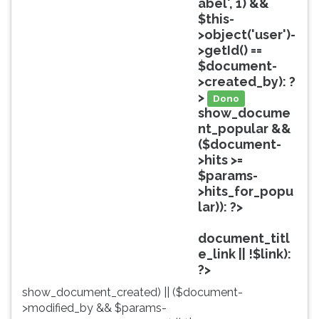
abel', 1) &&
ouvir
$this-
essa
>object('user')-
instrução
>getId() ==
novamente.
$document-
>created_by): ?
>
Dono
show_docume
nt_popular &&
($document-
>hits >=
$params-
>hits_for_popu
lar)): ?>
Popular
document_titl
e_link || !$link):
?>
show_document_created) || ($document-
>modified_by && $params-