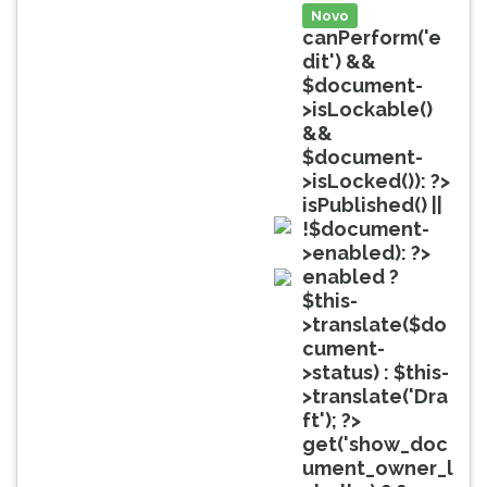
(primeira
Novo
tecla
canPerform('e
à
dit') &&
direita
$document-
do
>isLockable()
F).
&&
Para
$document-
ir
>isLocked()): ?>
ao
isPublished() ||
menu
!$document-
principal
doc
>enabled): ?>
pressione
enabled ?
a
doc
$this-
tecla
>translate($do
J
cument-
e
>status) : $this-
depois
>translate('Dra
F.
ft'); ?>
Pressione
get('show_doc
F
ument_owner_l
para