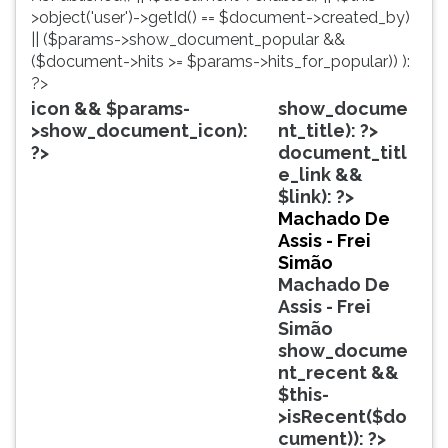
simulados
TAB
>object('user')->getId() == $document->created_by)
comentados.
e
|| ($params->show_document_popular &&
Acessibilidade
depois
($document->hits >= $params->hits_for_popular)) ):
sem
F.
?>
leitor
Para
icon && $params-
show_docume
de
pausar
>show_document_icon):
nt_title): ?>
tela.
a
?>
document_titl
leitura
e_link &&
pressione
$link): ?>
D
Machado De
(primeira
Assis - Frei
tecla
Simão
à
Machado De
esquerda
Assis - Frei
do
Simão
F),
show_docume
para
nt_recent &&
continuar
$this-
pressione
>isRecent($do
G
cument)): ?>