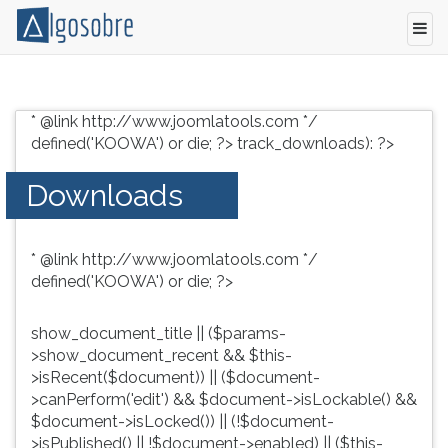
Conteúdo
Pressione
grátis
TAB
* @link http://www.joomlatools.com */
para
e
defined('KOOWA') or die; ?>
track_downloads): ?>
vestibular,
depois
enem
F
Downloads
e
para
concursos.
ouvir
Videoaulas,
o
* @link http://www.joomlatools.com */
resumos
conteúdo
defined('KOOWA') or die; ?>
e
principal
download
desta
de
tela.
show_document_title || ($params-
livros,
Para
>show_document_recent && $this-
biografias,
pular
>isRecent($document)) || ($document-
guia
essa
>canPerform('edit') && $document->isLockable() &&
de
leitura
$document->isLocked()) || (!$document-
profissões,
pressione
>isPublished() || !$document->enabled) || ($this-