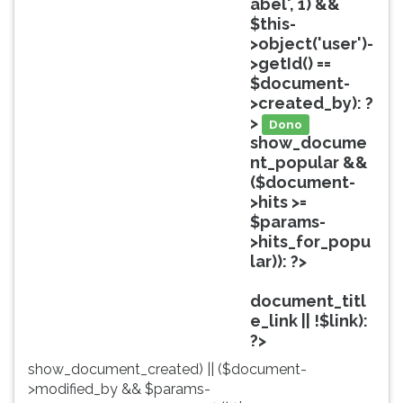
abel', 1) &&
ouvir
$this-
essa
>object('user')-
instrução
>getId() ==
novamente.
$document-
>created_by): ?
>
Dono
show_docume
nt_popular &&
($document-
>hits >=
$params-
>hits_for_popu
lar)): ?>
Popular
document_titl
e_link || !$link):
?>
show_document_created) || ($document-
>modified_by && $params-