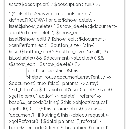
(isset($description) ? $description : 'full'); ?>
* @link http://www.joomlatools.com */
defined('KOOWA') or die; $show_delete =
isset($show_delete) ? $show_delete : $document-
>canPerform('delete'); $show_edit =
isset($show_edit) ? $show_edit : $document-
>canPerform('edit'); $button_size = 'btn-'.
(isset($button_size) ? $button_size : 'small'); ?>
isLockable() && $document->isLocked()) &&
($show_edit || $show_delete)): ?>
'post', 'url' => (string)$this-
Editar
>helper('route.document',array('entity' =>
$document), true, false), 'params' => array(
'csrf_token' => $this->object('user')->getSession()-
>getToken(), '_action' => 'delete', '_referrer' =>
base64_encode((string) $this->object('request')-
>getUrl()) ) ); if ($this->parameters()->view ==
'document') { if ((string)$this->object('request')-
>getReferrer()) { $data['params']['_referrer'] =
base64_encode((string) $this->object('request')-