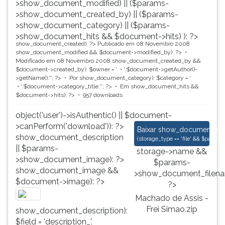
>show_document_modified) || ($params-
>show_document_created_by) || ($params-
>show_document_category) || ($params-
>show_document_hits && $document->hits) ): ?>
show_document_created): ?>
Publicado em 08 Novembro 2008
show_document_modified && $document->modified_by): ?>
Modificado em 08 Novembro 2008
show_document_created_by &&
$document->created_by): $owner = '
'.$document->getAuthor()-
>getName().'
'; ?>
Por
show_document_category): $category = '
'.$document->category_title.'
'; ?>
Em
show_document_hits &&
$document->hits): ?>
957 downloads
object('user')->isAuthentic() || $document-
>canPerform('download')): ?>
Machado de Assis - 
Baixar
show_document_size
show_document_description
(
storage_type == 'file' && $para
|| $params-
storage->name &&
>show_document_image): ?>
$params-
show_document_image &&
>show_document_filena
$document->image): ?>
?>
Machado de Assis -
Frei Simao.zip
show_document_description):
$field = 'description_'.