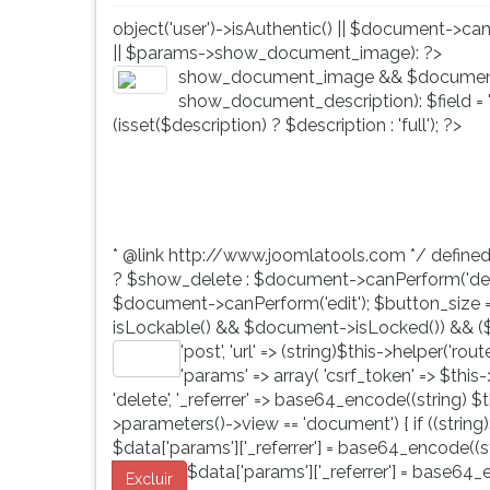
G
object('user')->isAuthentic() || $document->ca
(primeira
|| $params->show_document_image): ?>
tecla
show_document_image && $document
à
show_document_description): $field = 'd
direita
(isset($description) ? $description : 'full'); ?>
do
F).
Para
ir
ao
* @link http://www.joomlatools.com */ define
menu
? $show_delete : $document->canPerform('dele
principal
$document->canPerform('edit'); $button_size = 'b
pressione
isLockable() && $document->isLocked()) && ($
a
'post', 'url' => (string)$this->helper('ro
tecla
Editar
'params' => array( 'csrf_token' => $this
J
'delete', '_referrer' => base64_encode((string) $th
e
>parameters()->view == 'document') { if ((string)
depois
$data['params']['_referrer'] = base64_encode((str
F.
$data['params']['_referrer'] = base64_e
Pressione
Excluir