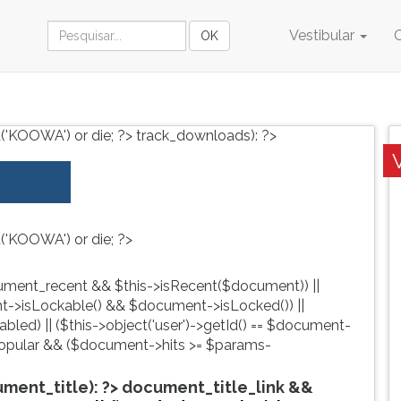
Vestibular
('KOOWA') or die; ?>
track_downloads): ?>
('KOOWA') or die; ?>
ment_recent && $this->isRecent($document)) ||
->isLockable() && $document->isLocked()) ||
led) || ($this->object('user')->getId() == $document-
pular && ($document->hits >= $params-
ent_title): ?>
document_title_link &&