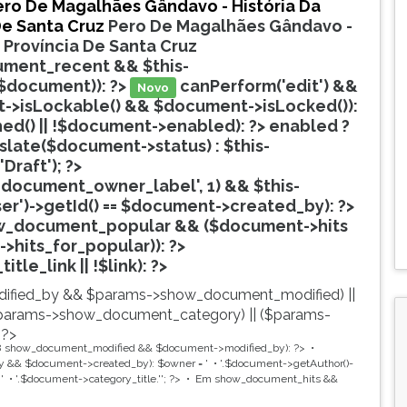
ero De Magalhães Gândavo - História Da
De Santa Cruz
Pero De Magalhães Gândavo -
a Província De Santa Cruz
ment_recent && $this-
$document)): ?>
canPerform('edit') &&
Novo
->isLockable() && $document->isLocked()):
hed() || !$document->enabled): ?>
enabled ?
nslate($document->status) : $this-
'Draft'); ?>
document_owner_label', 1) && $this-
ser')->getId() == $document->created_by): ?>
w_document_popular && ($document->hits
->hits_for_popular)): ?>
Popular
tle_link || !$link): ?>
ified_by && $params->show_document_modified) ||
params->show_document_category) || ($params-
 ?>
8
show_document_modified && $document->modified_by): ?>
 && $document->created_by): $owner = '
'.$document->getAuthor()-
'
'.$document->category_title.'
'; ?>
Em
show_document_hits &&