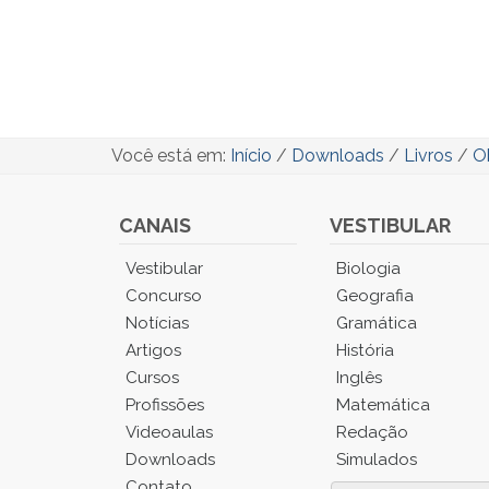
Você está em:
Início
/
Downloads
/
Livros
/
O
CANAIS
VESTIBULAR
Você
Vestibular
Biologia
está
Concurso
Geografia
no
Notícias
Gramática
Menu
Artigos
História
Principal.
Cursos
Inglês
Pressione
TAB
Profissões
Matemática
e
Videoaulas
Redação
depois
Downloads
Simulados
F
Contato