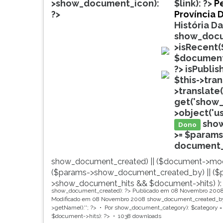
de
leitura
>show_document_icon):
$link): ?>
P
profissões,
pressione
?>
Província 
simulados
TAB
História D
comentados.
e
show_docu
Acessibilidade
depois
>isRecent(
sem
F.
$document
doc
leitor
Para
?>
isPublis
de
pausar
$this->tra
doc
tela.
a
>translate(
leitura
get('show_
pressione
>object('u
D
sho
Dono
(primeira
>= $params
tecla
document_ti
à
show_document_created) || ($document->mod
esquerda
($params->show_document_created_by) || ($
do
>show_document_hits && $document->hits) ):
F),
show_document_created): ?>
Publicado em 08 Novembro 200
para
Modificado em 08 Novembro 2008
show_document_created_by
continuar
>getName().'
'; ?>
Por
show_document_category): $category = 
$document->hits): ?>
1038 downloads
pressione