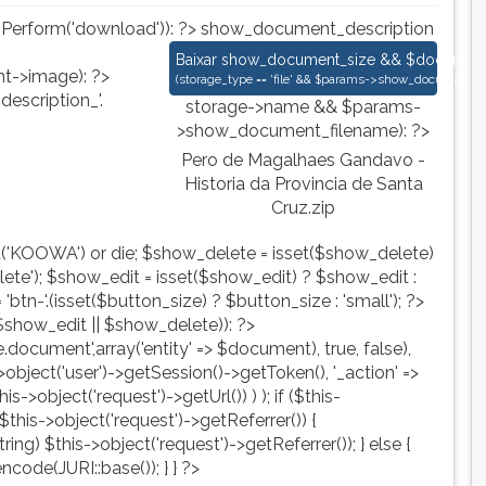
nPerform('download')): ?>
show_document_description
Pero de Magalhaes Gandavo - Historia
Baixar
show_document_size && $document->s
->image): ?>
(
storage_type == 'file' && $params->show_document_ex
escription_'.
storage->name && $params-
>show_document_filename): ?>
Pero de Magalhaes Gandavo -
Historia da Provincia de Santa
Cruz.zip
d('KOOWA') or die; $show_delete = isset($show_delete)
te'); $show_edit = isset($show_edit) ? $show_edit :
tn-'.(isset($button_size) ? $button_size : 'small'); ?>
show_edit || $show_delete)): ?>
ute.document',array('entity' => $document), true, false),
->object('user')->getSession()->getToken(), '_action' =>
is->object('request')->getUrl()) ) ); if ($this-
$this->object('request')->getReferrer()) {
ing) $this->object('request')->getReferrer()); } else {
ncode(JURI::base()); } } ?>