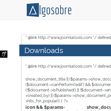
Conteúdo
Pressione
grátis
TAB
* @link http://www.joomlatools.com */ defined
para
e
vestibular,
depois
Downloads
enem
F
e
para
concursos.
ouvir
* @link http://www.joomlatools.com */ defined
Videoaulas,
o
resumos
conteúdo
e
principal
show_document_title || ($params->show_docu
download
desta
($document->canPerform('edit') && $document
de
tela.
(!$document->isPublished() || !$document->enab
livros,
Para
>created_by) || ($params->show_document_po
biografias,
pular
>hits_for_popular)) ): ?>
guia
essa
icon && $params-
show_docum