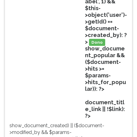
abel', 1) &&
ouvir
$this-
essa
>object('user')-
instrução
>getId() ==
novamente.
$document-
>created_by): ?
>
Dono
show_docume
nt_popular &&
($document-
>hits >=
$params-
>hits_for_popu
lar)): ?>
Popular
document_titl
e_link || !$link):
?>
show_document_created) || ($document-
>modified_by && $params-