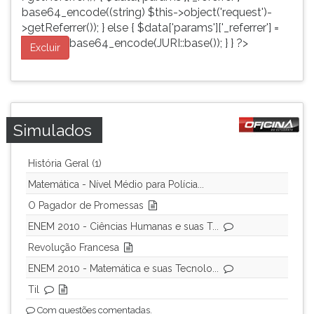
base64_encode((string) $this->object('request')-
>getReferrer()); } else { $data['params']['_referrer'] =
base64_encode(JURI::base()); } } ?>
Excluir
Simulados
História Geral (1)
Matemática - Nível Médio para Polícia...
O Pagador de Promessas
ENEM 2010 - Ciências Humanas e suas T...
Revolução Francesa
ENEM 2010 - Matemática e suas Tecnolo...
Til
Com questões comentadas.