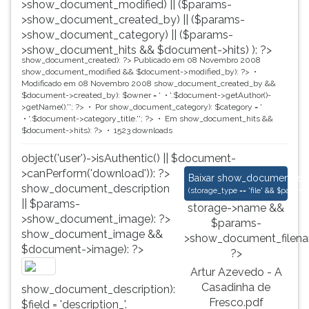
>show_document_modified) || ($params-
>show_document_created_by) || ($params-
>show_document_category) || ($params-
>show_document_hits && $document->hits) ): ?>
show_document_created): ?>
Publicado em 08 Novembro 2008
show_document_modified && $document->modified_by): ?>
Modificado em 08 Novembro 2008
show_document_created_by &&
$document->created_by): $owner = '
'.$document->getAuthor()-
>getName().'
'; ?>
Por
show_document_category): $category = '
'.$document->category_title.'
'; ?>
Em
show_document_hits &&
$document->hits): ?>
1523 downloads
object('user')->isAuthentic() || $document-
>canPerform('download')): ?>
Artur Azevedo - A C
Baixar
show_document_size
show_document_description
(
storage_type == 'file' && $para
|| $params-
storage->name &&
>show_document_image): ?>
$params-
show_document_image &&
>show_document_filena
$document->image): ?>
?>
Artur Azevedo - A
Casadinha de
show_document_description):
Fresco.pdf
$field = 'description_'.