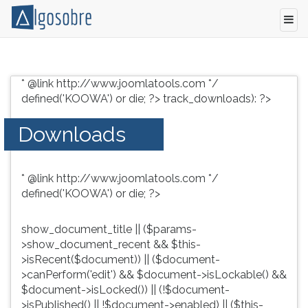
Conteúdo
Pressione
grátis
TAB
* @link http://www.joomlatools.com */
para
e
defined('KOOWA') or die; ?>
track_downloads): ?>
vestibular,
depois
enem
F
Downloads
e
para
concursos.
ouvir
Videoaulas,
o
* @link http://www.joomlatools.com */
resumos
conteúdo
defined('KOOWA') or die; ?>
e
principal
download
desta
de
tela.
show_document_title || ($params-
livros,
Para
>show_document_recent && $this-
biografias,
pular
>isRecent($document)) || ($document-
guia
essa
>canPerform('edit') && $document->isLockable() &&
de
leitura
$document->isLocked()) || (!$document-
profissões,
pressione
>isPublished() || !$document->enabled) || ($this-