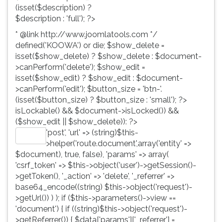
(isset($description) ?
$description : 'full'); ?>
* @link http://www.joomlatools.com */
defined('KOOWA') or die; $show_delete =
isset($show_delete) ? $show_delete : $document-
>canPerform('delete'); $show_edit =
isset($show_edit) ? $show_edit : $document-
>canPerform('edit'); $button_size = 'btn-'.
(isset($button_size) ? $button_size : 'small'); ?>
isLockable() && $document->isLocked()) &&
($show_edit || $show_delete)): ?>
'post', 'url' => (string)$this-
Editar
>helper('route.document',array('entity' =>
$document), true, false), 'params' => array(
'csrf_token' => $this->object('user')->getSession()-
>getToken(), '_action' => 'delete', '_referrer' =>
base64_encode((string) $this->object('request')-
>getUrl()) ) ); if ($this->parameters()->view ==
'document') { if ((string)$this->object('request')-
>getReferrer()) { $data['params']['_referrer'] =