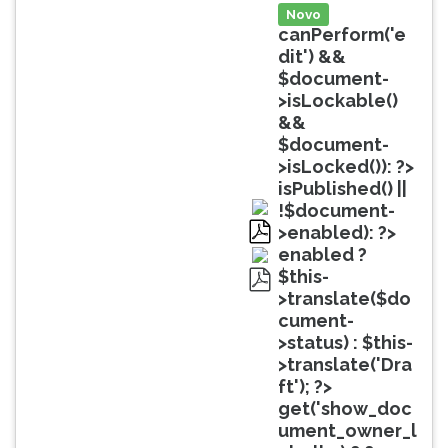
(primeira
Novo
tecla
canPerform('e
à
dit') &&
direita
$document-
do
>isLockable()
F).
&&
Para
$document-
ir
>isLocked()): ?>
ao
isPublished() ||
menu
!$document-
principal
>enabled): ?>
pressione
pdf
enabled ?
a
$this-
tecla
>translate($do
pdf
J
cument-
e
>status) : $this-
depois
>translate('Dra
F.
ft'); ?>
Pressione
get('show_doc
F
ument_owner_l
para