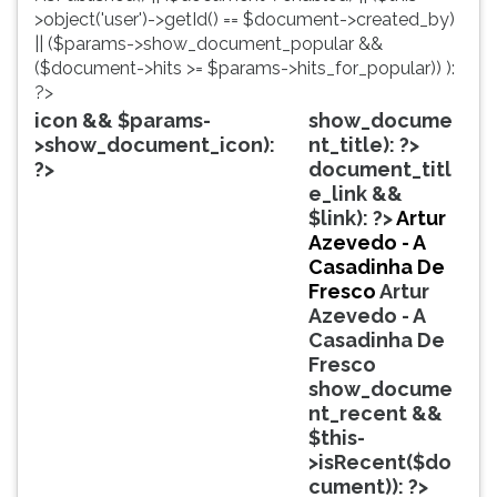
simulados
TAB
>object('user')->getId() == $document->created_by)
comentados.
e
|| ($params->show_document_popular &&
Acessibilidade
depois
($document->hits >= $params->hits_for_popular)) ):
sem
F.
?>
leitor
Para
icon && $params-
show_docume
de
pausar
>show_document_icon):
nt_title): ?>
tela.
a
?>
document_titl
leitura
e_link &&
pressione
$link): ?>
Artur
D
Azevedo - A
(primeira
Casadinha De
tecla
Fresco
Artur
à
Azevedo - A
esquerda
Casadinha De
do
Fresco
F),
show_docume
para
nt_recent &&
continuar
$this-
pressione
>isRecent($do
G
cument)): ?>