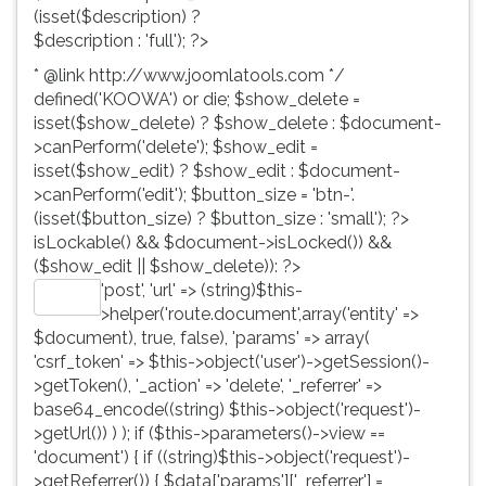
(isset($description) ?
$description : 'full'); ?>
* @link http://www.joomlatools.com */
defined('KOOWA') or die; $show_delete =
isset($show_delete) ? $show_delete : $document-
>canPerform('delete'); $show_edit =
isset($show_edit) ? $show_edit : $document-
>canPerform('edit'); $button_size = 'btn-'.
(isset($button_size) ? $button_size : 'small'); ?>
isLockable() && $document->isLocked()) &&
($show_edit || $show_delete)): ?>
'post', 'url' => (string)$this-
Editar
>helper('route.document',array('entity' =>
$document), true, false), 'params' => array(
'csrf_token' => $this->object('user')->getSession()-
>getToken(), '_action' => 'delete', '_referrer' =>
base64_encode((string) $this->object('request')-
>getUrl()) ) ); if ($this->parameters()->view ==
'document') { if ((string)$this->object('request')-
>getReferrer()) { $data['params']['_referrer'] =