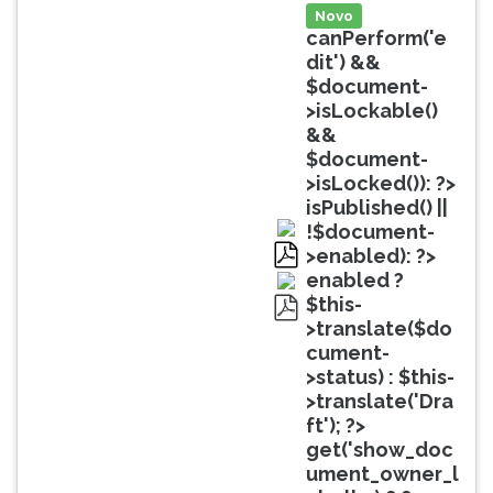
(primeira
Novo
tecla
canPerform('e
à
dit') &&
direita
$document-
do
>isLockable()
F).
&&
Para
$document-
ir
>isLocked()): ?>
ao
isPublished() ||
menu
!$document-
principal
>enabled): ?>
pressione
pdf
enabled ?
a
$this-
tecla
>translate($do
pdf
J
cument-
e
>status) : $this-
depois
>translate('Dra
F.
ft'); ?>
Pressione
get('show_doc
F
ument_owner_l
para