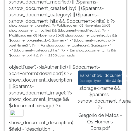
>show_document_modified) || ($params-
>show_document_created_by) || ($params-
>show_document_category) || ($params-
>show_document_hits && $document->hits) ): ?>
show_document_created): ?>
Publicado em 08 Novembro 2008
show_document_modified && $document->modified_by): ?>
Modificado em 08 Novembro 2008
show_document_created_by &&
$document->created_by): $owner = '
'.$document->getAuthor()-
>getName().'
'; ?>
Por
show_document_category): $category = '
'.$document->category_title.'
'; ?>
Em
show_document_hits &&
$document->hits): ?>
2206 downloads
object('user')->isAuthentic() || $document-
>canPerform('download')): ?>
Gregorio de Matos 
Baixar
show_document_size
show_document_description
(
storage_type == 'file' && $para
|| $params-
storage->name &&
>show_document_image): ?>
$params-
show_document_image &&
>show_document_filena
$document->image): ?>
?>
Gregorio de Matos -
Os Homens
show_document_description):
Bons.pdf
$field = 'description_'.