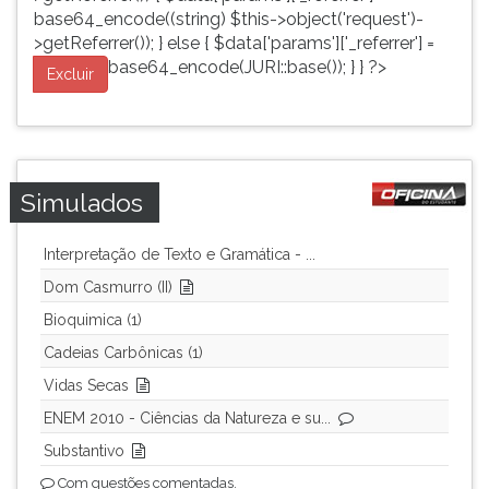
base64_encode((string) $this->object('request')-
>getReferrer()); } else { $data['params']['_referrer'] =
base64_encode(JURI::base()); } } ?>
Excluir
Simulados
Interpretação de Texto e Gramática - ...
Dom Casmurro (II)
Bioquimica (1)
Cadeias Carbônicas (1)
Vidas Secas
ENEM 2010 - Ciências da Natureza e su...
Substantivo
Com questões comentadas.