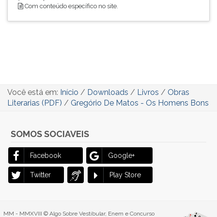
Com conteúdo específico no site.
Você está em:
Início
/
Downloads
/
Livros
/
Obras
Literarias (PDF)
/
Gregório De Matos - Os Homens Bons
SOMOS SOCIAVEIS
Facebook
Google+
Twitter
Play Store
MM - MMXVIII © Algo Sobre Vestibular, Enem e Concurso