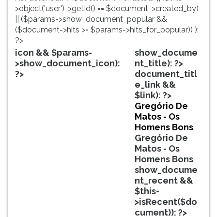
simulados
TAB
>object('user')->getId() == $document->created_by)
comentados.
e
|| ($params->show_document_popular &&
Acessibilidade
depois
($document->hits >= $params->hits_for_popular)) ):
sem
F.
?>
leitor
Para
icon && $params-
show_docume
de
pausar
>show_document_icon):
nt_title): ?>
tela.
a
?>
document_titl
leitura
e_link &&
pressione
$link): ?>
D
Gregório De
(primeira
Matos - Os
tecla
Homens Bons
à
Gregório De
esquerda
Matos - Os
do
Homens Bons
F),
show_docume
para
nt_recent &&
continuar
$this-
pressione
>isRecent($do
G
cument)): ?>