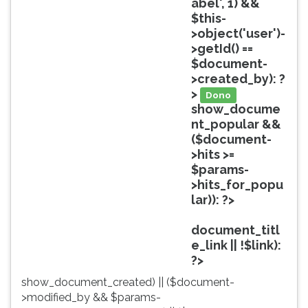
abel', 1) &&
ouvir
$this-
essa
>object('user')-
instrução
>getId() ==
novamente.
$document-
>created_by): ?
>
Dono
show_docume
nt_popular &&
($document-
>hits >=
$params-
>hits_for_popu
lar)): ?>
Popular
document_titl
e_link || !$link):
?>
show_document_created) || ($document-
>modified_by && $params-