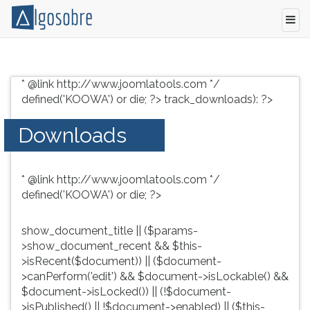
Conteúdo
Pressione
grátis
TAB
* @link http://www.joomlatools.com */
para
e
defined('KOOWA') or die; ?>
track_downloads): ?>
vestibular,
depois
enem
F
Downloads
e
para
concursos.
ouvir
Videoaulas,
o
* @link http://www.joomlatools.com */
resumos
conteúdo
defined('KOOWA') or die; ?>
e
principal
download
desta
de
tela.
show_document_title || ($params-
livros,
Para
>show_document_recent && $this-
biografias,
pular
>isRecent($document)) || ($document-
guia
essa
>canPerform('edit') && $document->isLockable() &&
de
leitura
$document->isLocked()) || (!$document-
profissões,
pressione
>isPublished() || !$document->enabled) || ($this-