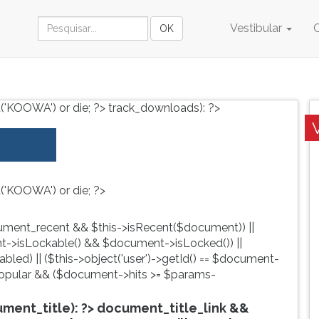
Vestibular
('KOOWA') or die; ?>
track_downloads): ?>
('KOOWA') or die; ?>
ment_recent && $this->isRecent($document)) ||
->isLockable() && $document->isLocked()) ||
led) || ($this->object('user')->getId() == $document-
pular && ($document->hits >= $params-
ent_title): ?>
document_title_link &&