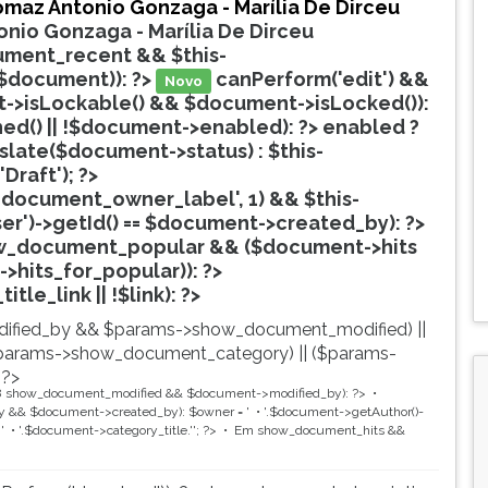
maz Antonio Gonzaga - Marília De Dirceu
nio Gonzaga - Marília De Dirceu
ment_recent && $this-
$document)): ?>
canPerform('edit') &&
Novo
->isLockable() && $document->isLocked()):
hed() || !$document->enabled): ?>
enabled ?
nslate($document->status) : $this-
'Draft'); ?>
document_owner_label', 1) && $this-
ser')->getId() == $document->created_by): ?>
w_document_popular && ($document->hits
->hits_for_popular)): ?>
Popular
tle_link || !$link): ?>
ified_by && $params->show_document_modified) ||
params->show_document_category) || ($params-
 ?>
8
show_document_modified && $document->modified_by): ?>
 && $document->created_by): $owner = '
'.$document->getAuthor()-
'
'.$document->category_title.'
'; ?>
Em
show_document_hits &&