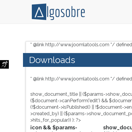
Conteúdo
Pressione
grátis
TAB
* @link http://www.joomlatools.com */ defined
para
e
vestibular,
depois
Downloads
enem
F
e
para
concursos.
ouvir
* @link http://www.joomlatools.com */ defined
Videoaulas,
o
resumos
conteúdo
e
principal
show_document_title || ($params->show_docu
download
desta
($document->canPerform('edit') && $document
de
tela.
(!$document->isPublished() || !$document->enab
livros,
Para
>created_by) || ($params->show_document_po
biografias,
pular
>hits_for_popular)) ): ?>
guia
essa
icon && $params-
show_docum