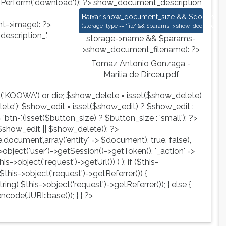
nPerform('download')): ?>
show_document_description
Tomaz Antonio Gonzaga - Marilia de 
Baixar
show_document_size && $document->s
->image): ?>
(
storage_type == 'file' && $params->show_document_ex
escription_'.
storage->name && $params-
>show_document_filename): ?>
Tomaz Antonio Gonzaga -
Marilia de Dirceu.pdf
d('KOOWA') or die; $show_delete = isset($show_delete)
te'); $show_edit = isset($show_edit) ? $show_edit :
tn-'.(isset($button_size) ? $button_size : 'small'); ?>
show_edit || $show_delete)): ?>
ute.document',array('entity' => $document), true, false),
->object('user')->getSession()->getToken(), '_action' =>
is->object('request')->getUrl()) ) ); if ($this-
$this->object('request')->getReferrer()) {
ing) $this->object('request')->getReferrer()); } else {
ncode(JURI::base()); } } ?>