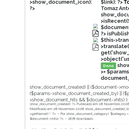
de
leitura
>show_document_icon):
$link): ?>
To
profissões,
pressione
?>
Tomaz Anto
simulados
TAB
show_docu
comentados.
e
>isRecent(
Acessibilidade
depois
$document
sem
F.
?>
isPublis
leitor
Para
pdf
$this->tra
de
pausar
>translate(
tela.
a
get('show_
pdf
leitura
>object('u
pressione
sho
Dono
D
>= $params
(primeira
document_ti
tecla
show_document_created) || ($document->mod
à
($params->show_document_created_by) || ($
esquerda
>show_document_hits && $document->hits) ):
do
show_document_created): ?>
Publicado em 08 Novembro 200
F),
Modificado em 08 Novembro 2008
show_document_created_by
para
>getName().'
'; ?>
Por
show_document_category): $category = 
$document->hits): ?>
1878 downloads
continuar
pressione