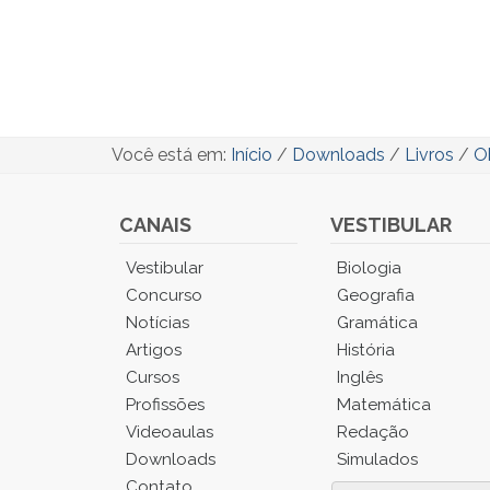
Você está em:
Início
/
Downloads
/
Livros
/
Ob
CANAIS
VESTIBULAR
Você
Vestibular
Biologia
está
Concurso
Geografia
no
Notícias
Gramática
Menu
Artigos
História
Principal.
Cursos
Inglês
Pressione
TAB
Profissões
Matemática
e
Videoaulas
Redação
depois
Downloads
Simulados
F
Contato