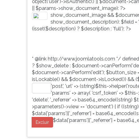
object('user')->isAuthentic() || $document->ca
G
|| $params->show_document_image): ?>
(primeira
show_document_image && $document
tecla
show_document_description): $field = 'd
à
(isset($description) ? $description : 'full'); ?>
direita
do
F).
Para
* @link http://www.joomlatools.com */ define
ir
? $show_delete : $document->canPerform('dele
ao
$document->canPerform('edit'); $button_size = 'b
menu
isLockable() && $document->isLocked()) && ($
principal
'post', 'url' => (string)$this->helper('ro
pressione
Editar
'params' => array( 'csrf_token' => $this
a
'delete', '_referrer' => base64_encode((string) $th
tecla
>parameters()->view == 'document') { if ((string)
J
$data['params']['_referrer'] = base64_encode((str
e
$data['params']['_referrer'] = base64_e
depois
Excluir
F.
Pressione