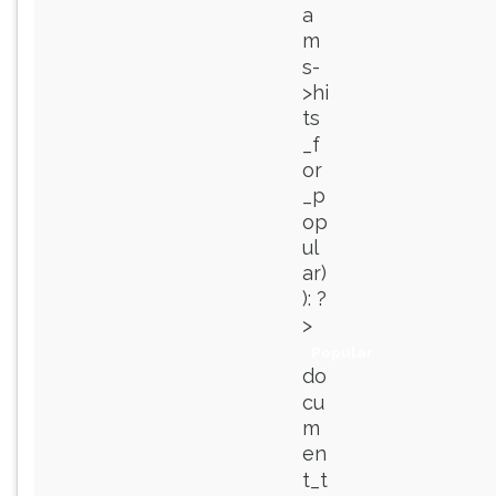
a
m
s-
>hi
ts
_f
or
_p
op
ul
ar)
): ?
>
Popular
do
cu
m
en
t_t