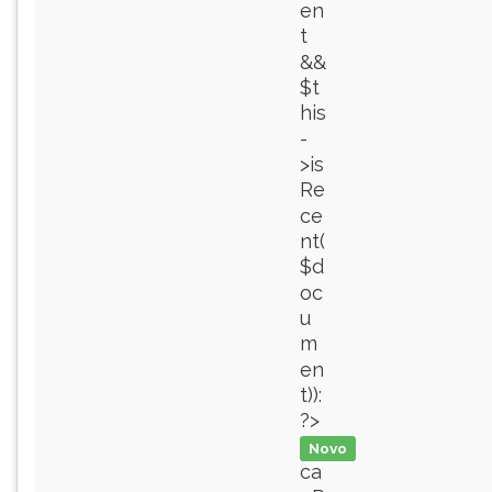
en
t
&&
$t
his
-
>is
Re
ce
nt(
$d
oc
u
m
en
t)):
?>
Novo
ca