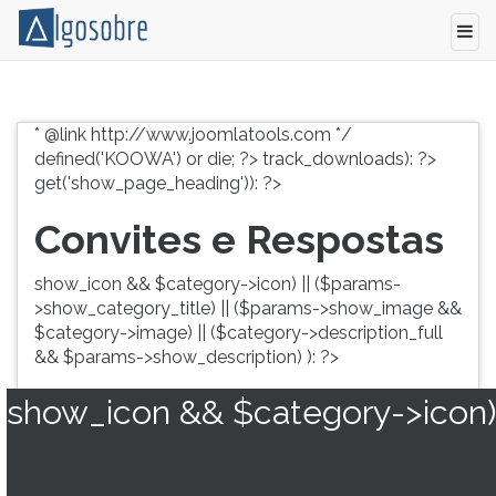
Conteúdo
Pressione
grátis
TAB
* @link http://www.joomlatools.com */
para
e
defined('KOOWA') or die; ?>
track_downloads): ?>
vestibular,
depois
get('show_page_heading')): ?>
enem
F
e
para
Convites e Respostas
concursos.
ouvir
Videoaulas,
o
show_icon && $category->icon) || ($params-
resumos
conteúdo
>show_category_title) || ($params->show_image &&
e
principal
$category->image) || ($category->description_full
download
desta
&& $params->show_description) ): ?>
de
tela.
livros,
Para
show_icon && $category->icon)
biografias,
pular
guia
essa
de
leitura
profissões,
pressione