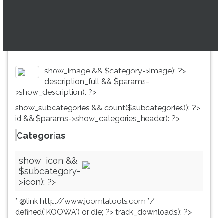
(primeira
tecla
à
direita
do
F).
Para
show_image && $category->image): ?>
ir
description_full && $params-
ao
>show_description): ?>
menu
show_subcategories && count($subcategories)): ?>
principal
id && $params->show_categories_header): ?>
pressione
a
Categorias
tecla
J
show_icon &&
e
$subcategory-
depois
>icon): ?>
F.
Pressione
* @link http://www.joomlatools.com */
F
defined('KOOWA') or die; ?>
track_downloads): ?>
para