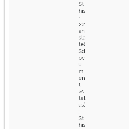
$t
his
-
>tr
an
sla
te(
$d
oc
u
m
en
t-
>s
tat
us)
:
$t
his