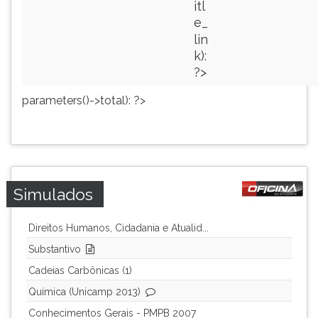
itl
e_
lin
k):
?>
parameters()->total): ?>
Simulados
Direitos Humanos, Cidadania e Atualid...
Substantivo
Cadeias Carbônicas (1)
Química (Unicamp 2013)
Conhecimentos Gerais - PMPB 2007