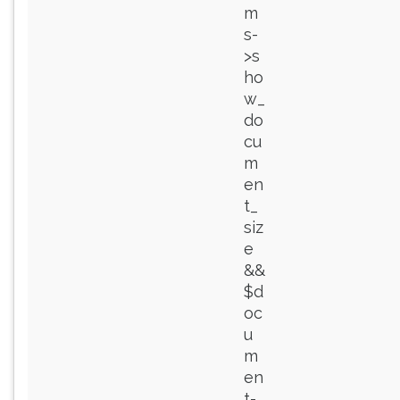
m
s-
>s
ho
w_
do
cu
m
en
t_
siz
e
&&
$d
oc
u
m
en
t-