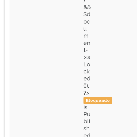
)
&&
$d
oc
u
m
en
t-
>is
Lo
ck
ed
()):
?>
Bloqueado
is
Pu
bli
sh
ed