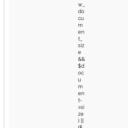
w_
do
cu
m
en
t_
siz
e
&&
$d
oc
u
m
en
t-
>si
ze
) ||
($