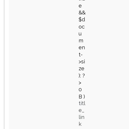
e
&&
$d
oc
u
m
en
t-
>si
ze
): ?
>
0
B
)
titl
e_
lin
k