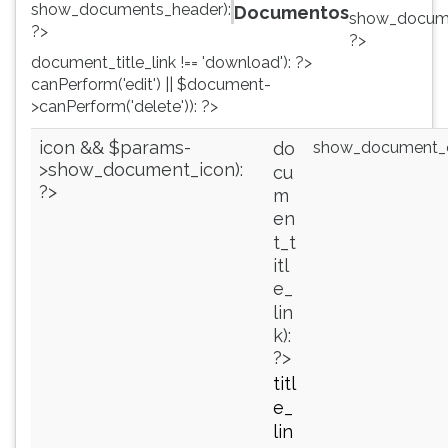
show_documents_header):
Documentos
show_documen
ouvir
?>
?>
essa
document_title_link !== 'download'): ?>
instrução
canPerform('edit') || $document-
novamente.
>canPerform('delete')): ?>
icon && $params-
show_document_c
do
>show_document_icon):
cu
?>
m
en
t_t
itl
e_
lin
k):
?>
titl
e_
lin