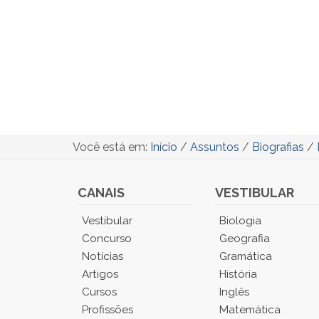
Você está em:
Início
/
Assuntos
/
Biografias
/
CANAIS
VESTIBULAR
Você
Vestibular
Biologia
está
Concurso
Geografia
no
Notícias
Gramática
Menu
Artigos
História
Principal.
Cursos
Inglês
Pressione
TAB
Profissões
Matemática