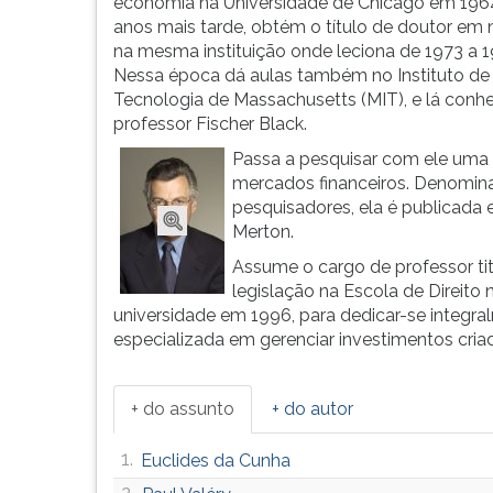
maiores
leitura
economia na Universidade de Chicago em 1964
especialistas
pressione
anos mais tarde, obtém o título de doutor em
mundiais
TAB
na mesma instituição onde leciona de 1973 a 1
em
e
Nessa época dá aulas também no Instituto de
mercado
depois
Tecnologia de Massachusetts (MIT), e lá conh
fina...
F.
professor Fischer Black.
Para
Passa a pesquisar com ele uma 
pausar
mercados financeiros. Denomin
a
pesquisadores, ela é publicada 
leitura
Merton.
pressione
Assume o cargo de professor tit
D
legislação na Escola de Direito 
(primeira
universidade em 1996, para dedicar-se integ
tecla
especializada em gerenciar investimentos cria
à
esquerda
do
+ do assunto
+ do autor
F),
para
1.
Euclides da Cunha
continuar
pressione
2.