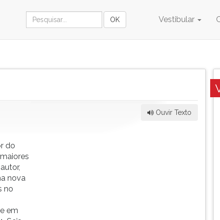
Vestibular
Ouvir Texto
r do
 maiores
autor,
ma nova
s no
se em