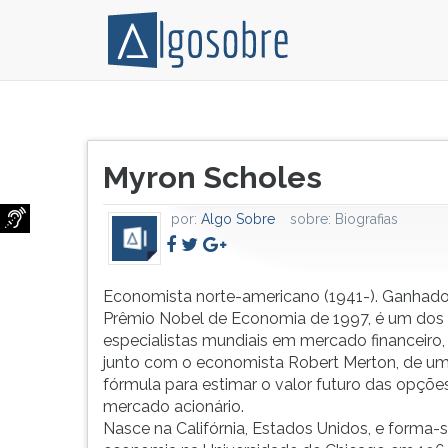
Economista
Pressione
norte-
TAB
Título
americano
e
Myron Scholes
do
(1941-).
depois
artigo:
Ganhador
F
por:
Algo Sobre
sobre:
Biografias
do
para
Prêmio
ouvir
Nobel
o
de
conteúdo
Economista norte-americano (1941-). Ganhado
Economia
principal
Prêmio Nobel de Economia de 1997, é um dos
de
desta
especialistas mundiais em mercado financeiro, 
1997,
tela.
junto com o economista Robert Merton, de u
é
Para
fórmula para estimar o valor futuro das opçõe
um
pular
mercado acionário.
dos
essa
Nasce na Califórnia, Estados Unidos, e forma-