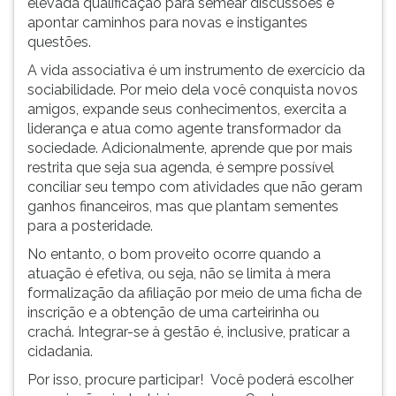
elevada qualificação para semear discussões e
ouvir
apontar caminhos para novas e instigantes
essa
questões.
instrução
A vida associativa é um instrumento de exercício da
novamente.
sociabilidade. Por meio dela você conquista novos
amigos, expande seus conhecimentos, exercita a
liderança e atua como agente transformador da
sociedade. Adicionalmente, aprende que por mais
restrita que seja sua agenda, é sempre possível
conciliar seu tempo com atividades que não geram
ganhos financeiros, mas que plantam sementes
para a posteridade.
No entanto, o bom proveito ocorre quando a
atuação é efetiva, ou seja, não se limita à mera
formalização da afiliação por meio de uma ficha de
inscrição e a obtenção de uma carteirinha ou
crachá. Integrar-se à gestão é, inclusive, praticar a
cidadania.
Por isso, procure participar! Você poderá escolher