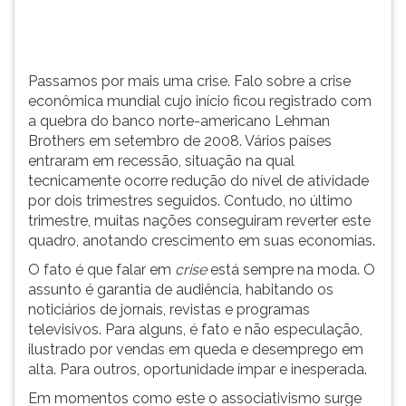
quebra
TAB
do
e
banco
depois
norte-
F.
Passamos por mais uma crise. Falo sobre a crise
americano
Para
econômica mundial cujo início ficou registrado com
Lehm...
pausar
a quebra do banco norte-americano Lehman
a
Brothers em setembro de 2008. Vários países
leitura
entraram em recessão, situação na qual
pressione
tecnicamente ocorre redução do nível de atividade
D
por dois trimestres seguidos. Contudo, no último
(primeira
trimestre, muitas nações conseguiram reverter este
tecla
quadro, anotando crescimento em suas economias.
à
O fato é que falar em
crise
está sempre na moda. O
esquerda
assunto é garantia de audiência, habitando os
do
noticiários de jornais, revistas e programas
F),
televisivos. Para alguns, é fato e não especulação,
para
ilustrado por vendas em queda e desemprego em
continuar
alta. Para outros, oportunidade ímpar e inesperada.
pressione
G
Em momentos como este o associativismo surge