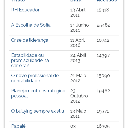
TAB
RH Educador
13 Abril
15918
e
2011
depois
F.
A Escolha de Sofia
14 Junho
25482
Para
2010
pausar
Crise de liderança
11 Abril
10742
a
2016
leitura
pressione
Estabilidade ou
24 Abril
14397
promiscuidade na
2013
D
carreira?
(primeira
tecla
O novo profissional de
21 Maio
15090
à
contabilidade
2012
esquerda
Planejamento estratégico
23
19462
do
pessoal
Outubro
F),
2012
para
O bullying sempre existiu
13 Maio
19371
continuar
2011
pressione
G
Papaiê
03
16305