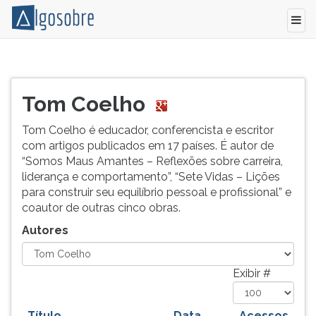
Relação
Pressione
de
TAB
todos
e
Tom Coelho
os
depois
autores
F
Tom Coelho é educador, conferencista e escritor
e
para
com artigos publicados em 17 países. É autor de
colaboradores
ouvir
“Somos Maus Amantes – Reflexões sobre carreira,
do
o
liderança e comportamento”, “Sete Vidas – Lições
Algo
conteúdo
para construir seu equilíbrio pessoal e profissional” e
Sobre.
principal
coautor de outras cinco obras.
desta
Autores
tela.
Para
pular
Exibir #
essa
leitura
pressione
Título
Data
Acessos