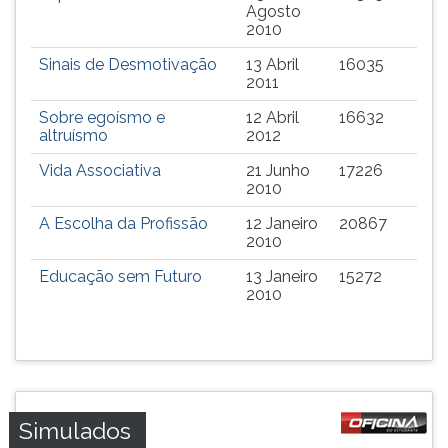
(primeira
Agosto
tecla
2010
à
Sinais de Desmotivação
13 Abril
16035
direita
2011
do
F).
Sobre egoísmo e
12 Abril
16632
altruísmo
2012
Para
ir
Vida Associativa
21 Junho
17226
ao
2010
menu
A Escolha da Profissão
12 Janeiro
20867
principal
2010
pressione
a
Educação sem Futuro
13 Janeiro
15272
tecla
2010
J
e
depois
F.
Pressione
F
Simulados
para