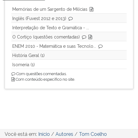
ouvir
Memórias de um Sargento de Milícias
essa
Inglês (Fuvest 2012 e 2013)
instrução
novamente.
Interpretação de Texto e Gramática - ...
O Cortiço (questões comentadas)
ENEM 2010 - Matemática e suas Tecnolo...
História Geral (1)
Isomeria (1)
Com questões comentadas.
Com conteúdo específico no site.
Você está em:
Início
/
Autores
/
Tom Coelho