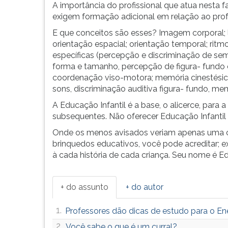
F
A importância do profissional que atua nesta 
para
exigem formação adicional em relação ao profess
ouvir
E que conceitos são esses? Imagem corporal; l
essa
orientação espacial; orientação temporal; ritmo;
instrução
específicas (percepção e discriminação de se
novamente.
forma e tamanho, percepção de figura- fundo
coordenação viso-motora; memória cinestésica;
sons, discriminação auditiva figura- fundo, mem
A Educação Infantil é a base, o alicerce, par
subsequentes. Não oferecer Educação Infantil é
Onde os menos avisados veriam apenas uma cai
brinquedos educativos, você pode acreditar; e
à cada história de cada criança. Seu nome é Ed
+ do assunto
+ do autor
1.
Professores dão dicas de estudo para o E
2.
Você sabe o que é um curral?