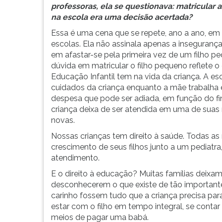
novo,
leitura
professoras, ela se questionava: matricular a 
uma
pressione
na escola era uma decisão acertada?
pequena
TAB
Essa é uma cena que se repete, ano a ano, em 
mochila.
e
escolas. Ela não assinala apenas a insegurança
Seu
depois
em afastar-se pela primeira vez de um filho p
rosto
F.
dúvida em matricular o filho pequeno reflete
estava
Para
Educação Infantil tem na vida da criança. A es
radian...
pausar
cuidados da criança enquanto a mãe trabalha
a
despesa que pode ser adiada, em função do f
leitura
criança deixa de ser atendida em uma de suas 
pressione
novas.
D
(primeira
Nossas crianças tem direito à saúde. Todas 
tecla
crescimento de seus filhos junto a um pediatra,
à
atendimento.
esquerda
E o direito à educação? Muitas famílias deixam
do
desconhecerem o que existe de tão important
F),
carinho fossem tudo que a criança precisa pa
para
estar com o filho em tempo integral, se contar
continuar
meios de pagar uma babá.
pressione