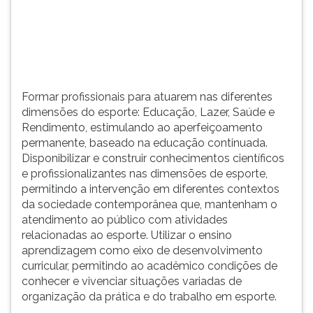
(primeira
tecla
à
direita
do
F).
Formar profissionais para atuarem nas diferentes
Para
dimensões do esporte: Educação, Lazer, Saúde e
ir
Rendimento, estimulando ao aperfeiçoamento
ao
permanente, baseado na educação continuada.
menu
Disponibilizar e construir conhecimentos científicos
principal
e profissionalizantes nas dimensões de esporte,
pressione
permitindo a intervenção em diferentes contextos
a
da sociedade contemporânea que, mantenham o
tecla
atendimento ao público com atividades
J
relacionadas ao esporte. Utilizar o ensino
e
aprendizagem como eixo de desenvolvimento
depois
curricular, permitindo ao acadêmico condições de
F.
conhecer e vivenciar situações variadas de
Pressione
organização da prática e do trabalho em esporte.
F
para