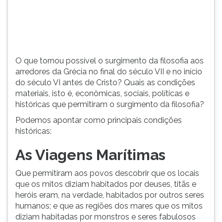
e
TAB
no
e
início
depois
do
F.
século
Para
O que tornou possível o surgimento da filosofia aos
VI
pausar
arredores da Grécia no final do século VII e no início
antes
a
do século VI antes de Cristo? Quais as condições
de
leitura
materiais, isto é, econômicas, sociais, políticas e
Cristo?
pressione
históricas que permitiram o surgimento da filosofia?
D
(primeira
Podemos apontar como principais condições
tecla
históricas:
à
esquerda
As Viagens Marítimas
do
F),
Que permitiram aos povos descobrir que os locais
para
que os mitos diziam habitados por deuses, titãs e
continuar
heróis eram, na verdade, habitados por outros seres
pressione
humanos; e que as regiões dos mares que os mitos
G
diziam habitadas por monstros e seres fabulosos