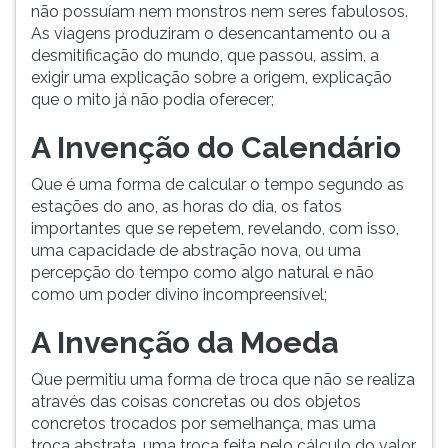
(primeira
não possuíam nem monstros nem seres fabulosos.
tecla
As viagens produziram o desencantamento ou a
à
desmitificação do mundo, que passou, assim, a
direita
exigir uma explicação sobre a origem, explicação
do
que o mito já não podia oferecer;
F).
Para
A Invenção do Calendário
ir
ao
Que é uma forma de calcular o tempo segundo as
menu
estações do ano, as horas do dia, os fatos
principal
importantes que se repetem, revelando, com isso,
pressione
uma capacidade de abstração nova, ou uma
a
percepção do tempo como algo natural e não
tecla
como um poder divino incompreensível;
J
A Invenção da Moeda
e
depois
Que permitiu uma forma de troca que não se realiza
F.
através das coisas concretas ou dos objetos
Pressione
concretos trocados por semelhança, mas uma
F
troca abstrata, uma troca feita pelo cálculo do valor
para