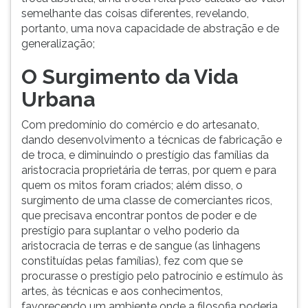
semelhante das coisas diferentes, revelando,
ouvir
portanto, uma nova capacidade de abstração e de
essa
generalização;
instrução
novamente.
O Surgimento da Vida
Urbana
Com predomínio do comércio e do artesanato,
dando desenvolvimento a técnicas de fabricação e
de troca, e diminuindo o prestígio das famílias da
aristocracia proprietária de terras, por quem e para
quem os mitos foram criados; além disso, o
surgimento de uma classe de comerciantes ricos,
que precisava encontrar pontos de poder e de
prestígio para suplantar o velho poderio da
aristocracia de terras e de sangue (as linhagens
constituídas pelas famílias), fez com que se
procurasse o prestígio pelo patrocínio e estímulo às
artes, às técnicas e aos conhecimentos,
favorecendo um ambiente onde a filosofia poderia