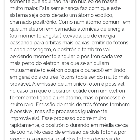
somente que aqui não há um núcleo de massa
muito maior. Esta semelhança faz com que este
sistema seja considerado um átomo exótico,
chamado positrônio. Como num átomo comum, em
que um elétron em camadas atômicas de energia
(ou momento angular) elevada, perde energia
passando para órbitas mais baixas, emitindo fótons
a cada passagem, o positrônio também vai
perdendo momento angular, o pósitron cada vez
mais perto do elétron, até que se aniquilam
mutuamente (o elétron ocupa o buraco!) emitindo
em geral dois ou três fótons (dois sendo muito mais
provável. A emissão de um único fóton é possível,
no caso em que o pósitron colide com um elétron
fortemente ligado a um átomo, mas o processo é
muito raro. Emissão de mais de três fótons também
é possível, mas são processos igualmente
improváveis). Esse processo ocorre muito
rapidamente, o positrônio durando em média cerca
de 100 ns. No caso de emissão de dois fótons, por
exemplo, a energia total dos fótons deve ser de