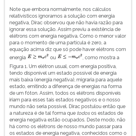
(primeira
tecla
Note que embora normalmente, nos cálculos
à
relativísticos ignoramos a solução com energia
direita
negativa, Dirac observou que não havia razão para
do
ignorar essa solução. Assim previu a existência de
F).
elétrons com energia negativa. Como o menor valor
Para
para o momento de uma partícula é zero, a
ir
equação acima diz que só pode haver elétrons com
ao
energia
ou
, como mostra a
menu
Figura 1. Um elétron usual, com energia positiva,
principal
tendo disponível um estado possível de energia
pressione
mais baixa (energia negativa), migraria para aquele
a
estado, emitindo a diferença de energias na forma
tecla
de um fóton. Assim, todos os elétrons disponíveis
J
iriam para esses tais estados negativos e o nosso
e
mundo não seria possível. Dirac postulou então que
depois
a natureza é de tal forma que
todos
os estados de
F.
energia negativa estão ocupados. Deste modo, não
Pressione
há como os elétrons de nosso mundo passar para
F
os estados de energia negativa, conhecidos como o
para