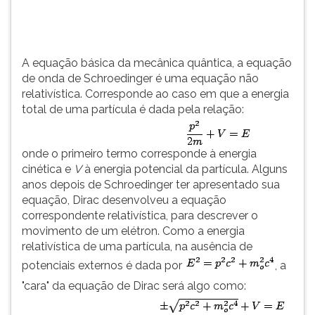
TAB
e
depois
F.
A equação básica da mecânica quântica, a equação
Para
de onda de Schroedinger é uma equação não
pausar
relativística. Corresponde ao caso em que a energia
a
total de uma partícula é dada pela relação:
leitura
pressione
D
onde o primeiro termo corresponde à energia
(primeira
cinética e
V
à energia potencial da partícula. Alguns
tecla
anos depois de Schroedinger ter apresentado sua
à
equação, Dirac desenvolveu a equação
esquerda
correspondente relativística, para descrever o
do
movimento de um elétron. Como a energia
F),
relativística de uma partícula, na ausência de
para
potenciais externos é dada por
, a
continuar
"cara" da equação de Dirac será algo como:
pressione
G