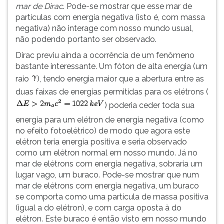
mar de Dirac
. Pode-se mostrar que esse mar de
ouvir
partículas com energia negativa (isto é, com massa
essa
negativa) não interage com nosso mundo usual,
instrução
não podendo portanto ser observado.
novamente.
Dirac previu ainda a ocorrência de um fenômeno
bastante interessante. Um fóton de alta energia (um
raio
), tendo energia maior que a abertura entre as
duas faixas de energias permitidas para os elétrons (
) poderia ceder toda sua
energia para um elétron de energia negativa (como
no efeito fotoelétrico) de modo que agora este
elétron teria energia positiva e seria observado
como um elétron normal em nosso mundo. Já no
mar de elétrons com energia negativa, sobraria um
lugar vago, um buraco. Pode-se mostrar que num
mar de elétrons com energia negativa, um buraco
se comporta como uma partícula de massa positiva
(igual a do elétron), e com carga oposta à do
elétron. Este buraco é então visto em nosso mundo