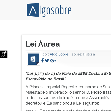
"Lei
Pressione
3.353
TAB
Título
de
e
Lei Áurea
do
13
depois
artigo:
de
F
por:
Algo Sobre
sobre:
História
Maio
para
de
ouvir
1888
o
Declara
conteúdo
"Lei 3.353 de 13 de Maio de 1888 Declara Ext
Extinta
principal
Escravidão no Brasil".
A
desta
A Princesa Imperial Regente, em nome de Sua
Escravidão
tela.
Majestade o Imperador, o senhor D. Pedro II fa
no
Para
todos os súditos do Império que a Assembléia
Brasil".
pular
decretou e Ela sancionou a Lei seguinte:
A
essa