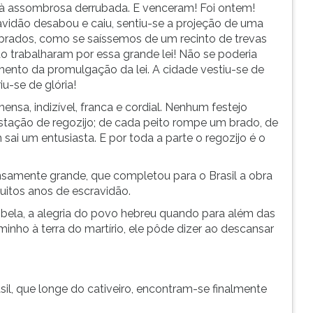
à assombrosa derrubada. E venceram! Foi ontem!
vidão desabou e caiu, sentiu-se a projeção de uma
mbrados, como se saíssemos de um recinto de trevas
 trabalharam por essa grande lei! Não se poderia
nto da promulgação da lei. A cidade vestiu-se de
u-se de glória!
ensa, indizível, franca e cordial. Nenhum festejo
tação de regozijo; de cada peito rompe um brado, de
 um entusiasta. E por toda a parte o regozijo é o
nsamente grande, que completou para o Brasil a obra
uitos anos de escravidão.
o bela, a alegria do povo hebreu quando para além das
nho à terra do martírio, ele pôde dizer ao descansar
il, que longe do cativeiro, encontram-se finalmente