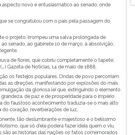
m aspecto novo e entusiasmático ao senado, onde
, que se congratulou com o país pela passagem do
 o projeto, irrompeu uma salva prolongada de
 ao senado, ao gabinete 10 de março, à absolvição,
Regente.
uva de flores, que cobriu completamente o tapete;
..) Gazeta de Notícias, 14 de maio de 1888.
ão os festejos populares. Ondas de povo percorriam
odas as direções, manifestando por explosões do mais
mulgação da gloriosa lei que, extinguindo o elemento
 grandeza, de paz e de prosperidade para o império
erca do faustoso acontecimento traduzia-se o mais alto
a do coração, reverberações de luz.
nente, tão deslumbrante e majestoso é o belíssimo
otismo, que só d'ele poderá fazer ideia quem o viu,
s são as histórias das nações os fatos comemorados