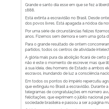
Grande e santo dia esse em que se fez a liber
1888.
Está extinta a escravidão no Brasil. Desde o
dos povos livres. Está apagada a nódoa da no
Por uma série de circunstâncias felizes fizem
anos. Fizemos sem demora e sem uma gota de s
Para o grande resultado de ontem concorrera
partidos, todos os centros de atividade intelect
A glória mais pura da abolição ficará de certo
não é este o momento de escrever, mas que lib
à sua ideia, deu homens de Estado a ambos el
escravos, inundando de luz a consciência naciona
Em todos os pontos do império repercutiu agr
que extinguiu no Brasil a escravidão. Durante
telegramas de congratulações em número avu
felicitações, que exprimem o júbilo nacional pe
sociedade brasileira e passou a ser a página mai