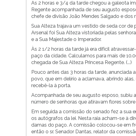
As 2 horas e 3/4 da tarde chegou a galeota im
G
Regente acompanhada de seu augusto esposo Su
(primeira
chefe de divisão João Mendes Salgado e dos mi
tecla
à
Sua Alteza trajava um vestido de seda cor de 
direita
Arsenal foi Sua Alteza vistoriada pelas senhor
do
e a Sua Majestade o Imperador.
F).
Às 2 1/2 horas da tarde já era difícil atraves
Para
paço da cidade. Calculamos para mais de 10.
ir
chegada de Sua Alteza Princesa Regente. (...)
ao
menu
Pouco antes das 3 horas da tarde, anunciada 
principal
povo, que em delírio a aclamava, abrindo alas
pressione
recebê-la à porta.
a
Acompanhada de seu augusto esposo, subiu a 
tecla
número de senhoras que atiravam flores sobre
J
e
Em seguida a comissão do senado fez a sua en
depois
os autógrafos da lei. Nesta raia acham-se à di
F.
damas do paço. A comissão colocou-se em frent
Pressione
então o sr. Senador Dantas, relator da comissã