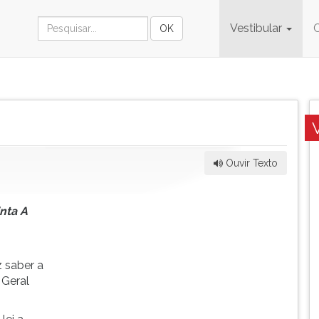
Vestibular
Ouvir Texto
inta A
z saber a
 Geral