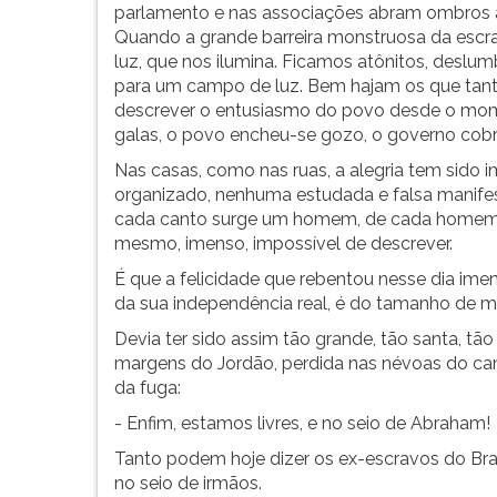
parlamento e nas associações abram ombros 
Quando a grande barreira monstruosa da escra
luz, que nos ilumina. Ficamos atônitos, deslu
para um campo de luz. Bem hajam os que tanto
descrever o entusiasmo do povo desde o mome
galas, o povo encheu-se gozo, o governo cobri
Nas casas, como nas ruas, a alegria tem sido im
organizado, nenhuma estudada e falsa manifes
cada canto surge um homem, de cada homem sai
mesmo, imenso, impossível de descrever.
É que a felicidade que rebentou nesse dia ime
da sua independência real, é do tamanho de m
Devia ter sido assim tão grande, tão santa, tã
margens do Jordão, perdida nas névoas do cami
da fuga:
- Enfim, estamos livres, e no seio de Abraham!
Tanto podem hoje dizer os ex-escravos do Bras
no seio de irmãos.