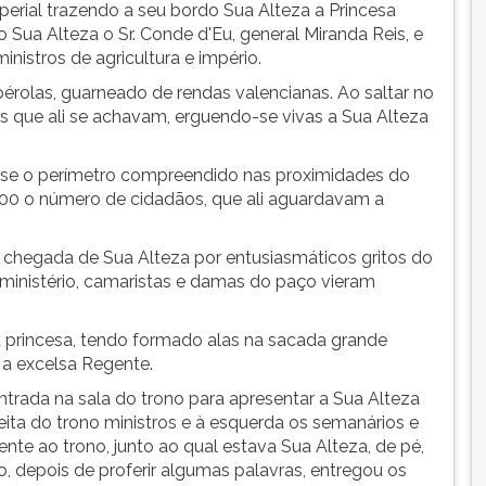
perial trazendo a seu bordo Sua Alteza a Princesa
a Alteza o Sr. Conde d'Eu, general Miranda Reis, e
nistros de agricultura e império.
pérolas, guarneado de rendas valencianas. Ao saltar no
as que ali se achavam, erguendo-se vivas a Sua Alteza
sar-se o perímetro compreendido nas proximidades do
000 o número de cidadãos, que ali aguardavam a
a chegada de Sua Alteza por entusiasmáticos gritos do
, ministério, camaristas e damas do paço vieram
princesa, tendo formado alas na sacada grande
 a excelsa Regente.
trada na sala do trono para apresentar a Sua Alteza
reita do trono ministros e à esquerda os semanários e
e ao trono, junto ao qual estava Sua Alteza, de pé,
o, depois de proferir algumas palavras, entregou os