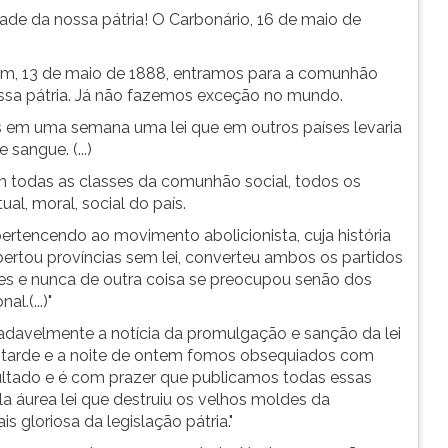
dade da nossa pátria! O Carbonário, 16 de maio de
ntem, 13 de maio de 1888, entramos para a comunhão
ssa pátria. Já não fazemos exceção no mundo.
os em uma semana uma lei que em outros países levaria
angue. (...)
m todas as classes da comunhão social, todos os
ual, moral, social do país.
 pertencendo ao movimento abolicionista, cuja história
ertou províncias sem lei, converteu ambos os partidos
es e nunca de outra coisa se preocupou senão dos
l.(...)"
adavelmente a notícia da promulgação e sanção da lei
 a tarde e a noite de ontem fomos obsequiados com
ltado e é com prazer que publicamos todas essas
la áurea lei que destruiu os velhos moldes da
s gloriosa da legislação pátria."