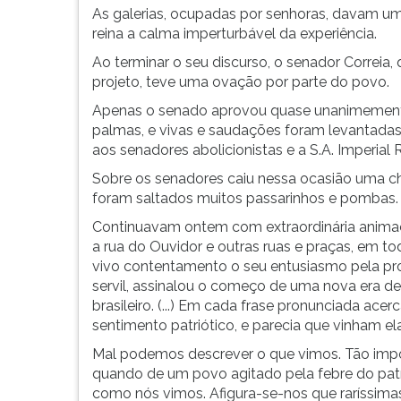
As galerias, ocupadas por senhoras, davam u
reina a calma imperturbável da experiência.
Ao terminar o seu discurso, o senador Correia
projeto, teve uma ovação por parte do povo.
Apenas o senado aprovou quase unanimemente
palmas, e vivas e saudações foram levantadas
aos senadores abolicionistas e a S.A. Imperial 
Sobre os senadores caiu nessa ocasião uma ch
foram saltados muitos passarinhos e pombas. (.
Continuavam ontem com extraordinária animaç
a rua do Ouvidor e outras ruas e praças, em t
vivo contentamento o seu entusiasmo pela pro
servil, assinalou o começo de uma nova era de
brasileiro. (...) Em cada frase pronunciada ac
sentimento patriótico, e parecia que vinham el
Mal podemos descrever o que vimos. Tão impo
quando de um povo agitado pela febre do patri
como nós vimos. Afigura-se-nos que raríssima