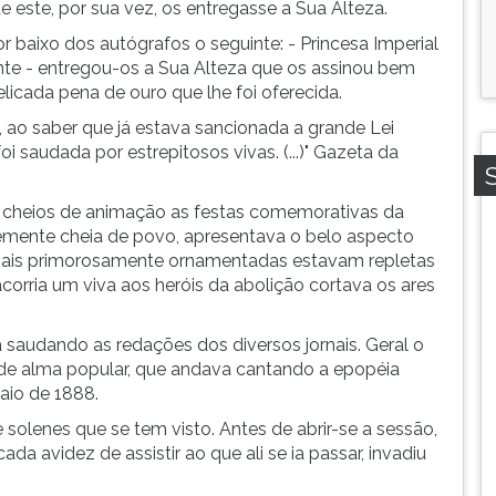
 este, por sua vez, os entregasse a Sua Alteza.
por baixo dos autógrafos o seguinte: - Princesa Imperial
te - entregou-os a Sua Alteza que os assinou bem
licada pena de ouro que lhe foi oferecida.
ao saber que já estava sancionada a grande Lei
i saudada por estrepitosos vivas. (...)" Gazeta da
m cheios de animação as festas comemorativas da
temente cheia de povo, apresentava o belo aspecto
inais primorosamente ornamentadas estavam repletas
corria um viva aos heróis da abolição cortava os ares
saudando as redações dos diversos jornais. Geral o
de alma popular, que andava cantando a epopéia
aio de 1888.
solenes que se tem visto. Antes de abrir-se a sessão,
ada avidez de assistir ao que ali se ia passar, invadiu