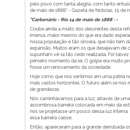
pelo povo com tanta alegria, com tanto entus
de maio de 1888." - Gazeta de Notícias, 15 de 
"Carbonário - Rio 14 de maio de 1888 : -
Coube ainda a muito dos descrentes desta refo
imensa, maior mesmo do que era dado esperar, 
nossa população é tão sincera, que não tem d
expansão. Muitos eram os que desejavam de 
supunham vê-la tão cedo realizada. Foi talve
primeiro momento da lei. O golpe era muito p
fosse um renovamento da sociedade.
Hoje como que nos sentimos em uma pátria no
mais vastos horizontes. O futuro além se nos
de grandezas.
Nós caminhávamos para a luz, através de uma
assombrosa barreira colocada em meio da estr
nós se projetasse um pouco dessa luz interna,
essa barreira caísse.
Então, apareceram para a grande derrubada os 