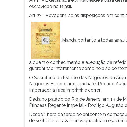
Art 1º - É declarada extinta desde a data desta 
Princesa
leitura
escravidão no Brasil.
Imperial
pressione
Regente,
TAB
Art 2º - Revogam-se as disposições em contrá
em
e
nome
depois
de
F.
Sua
Para
Manda portanto a todas as aut
Majestade
pausar
o
a
...
leitura
a quem o conhecimento e execução da referid
pressione
guardar tão inteiramente como nela se contém
D
(primeira
O Secretário de Estado dos Negócios da Arquit
tecla
Negócios Estrangeiros, bacharel Rodrigo Augu
à
Imperador, a faça imprimir e correr.
esquerda
Dada no palácio do Rio de Janeiro, em 13 de M
do
Princesa Regente Imperial - Rodrigo Augusto d
F),
para
Desde 1 hora da tarde de anteontem começou a
continuar
de senhoras e cavalheiros que ali iam esperar 
pressione