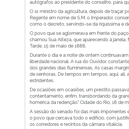
F
autógrafos ao presidente do conselho, para que
para
O sr. ministro da agricultura, depois de traçar 
ouvir
Regente em nome de S.M. o Imperador, consen
essa
como o decreto, servindo-se da riquíssima e de
instrução
O povo que se aglomerava em frente do paço, 
novamente.
chamou Sua Alteza, que aparecendo à janela, fo
Tarde, 15 de maio de 1888.
Durante o dia e a noite de ontem continuava
liberdade nacional. A rua do Ouvidor, constan
dos grandes dias fluminenses. As casas marg
de senhoras. De tempos em tempos, aqui, ali, a
estridentes.
De ocasiões em ocasiões, um préstito passava 
contentamento, enfim, transbordando da gran
homérica da redenção." Cidade do Rio, 18 de m
A sessão do senado foi das mais imponentes e 
o povo que cercava todo o edifício, com justific
os corredores e recintos da câmara vitalícia.