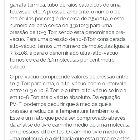
(primeira
garrafa térmica, tubo de raios catódicos de uma
tecla
televisão, etc. À pressão ambiente, o número de
à
moléculas por cm3 é de cerca de 2,5x1019, e este
direita
número cai para cerca de 3,3x1013 para uma
do
pressão de 10-3 Torr, sendo esta denominada pré-
F).
vácuo. Para uma pressão de 10-8Torr considerada
Para
alto-vácuo, temos um número de moléculas igual a
ir
3,3x108, e para o denominado ultra-alto-vácuo
ao
temos cerca de 3,3 moléculas por centímetro
menu
cúbico.
principal
O pré-vácuo compreende valores de pressão entre
pressione
10-3 Torr para cima, o alto-vácuo cobre o intervalo
a
entre 10-3 e 10-8 Torr, e o ultra-alto-vácuo se inicia
tecla
em 10-8 Torr até o vácuo absoluto. Da equação
J
PV=T, podemos deduzir que à medida que a
e
pressão é reduzida, a temperatura também o é.
depois
Este é um fato que pode ser comprovado através
F.
da análise do livre caminho médio de uma molécula
Pressione
em pressões diferentes. O caminho livre médio de
F
uma molécula, é a distância que esta percorre antes
para