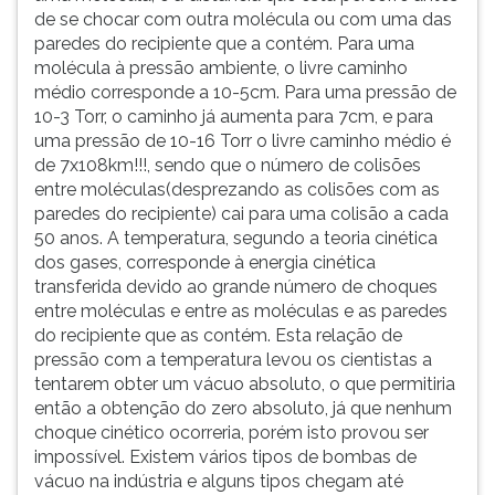
de se chocar com outra molécula ou com uma das
ouvir
paredes do recipiente que a contém. Para uma
essa
molécula à pressão ambiente, o livre caminho
instrução
médio corresponde a 10-5cm. Para uma pressão de
novamente.
10-3 Torr, o caminho já aumenta para 7cm, e para
uma pressão de 10-16 Torr o livre caminho médio é
de 7x108km!!!, sendo que o número de colisões
entre moléculas(desprezando as colisões com as
paredes do recipiente) cai para uma colisão a cada
50 anos. A temperatura, segundo a teoria cinética
dos gases, corresponde à energia cinética
transferida devido ao grande número de choques
entre moléculas e entre as moléculas e as paredes
do recipiente que as contém. Esta relação de
pressão com a temperatura levou os cientistas a
tentarem obter um vácuo absoluto, o que permitiria
então a obtenção do zero absoluto, já que nenhum
choque cinético ocorreria, porém isto provou ser
impossível. Existem vários tipos de bombas de
vácuo na indústria e alguns tipos chegam até