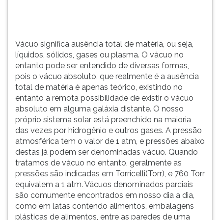
p...
TAB
e
depois
F.
Vácuo significa ausência total de matéria, ou seja,
Para
líquidos, sólidos, gases ou plasma. O vácuo no
pausar
entanto pode ser entendido de diversas formas,
a
pois o vácuo absoluto, que realmente é a ausência
leitura
total de matéria é apenas teórico, existindo no
pressione
entanto a remota possibilidade de existir o vácuo
D
absoluto em alguma galáxia distante. O nosso
(primeira
próprio sistema solar está preenchido na maioria
tecla
das vezes por hidrogênio e outros gases. A pressão
à
atmosférica tem o valor de 1 atm, e pressões abaixo
esquerda
destas já podem ser denominadas vácuo. Quando
do
tratamos de vácuo no entanto, geralmente as
F),
pressões são indicadas em Torricelli(Torr), e 760 Torr
para
equivalem a 1 atm. Vácuos denominados parciais
continuar
são comumente encontrados em nosso dia a dia,
pressione
como em latas contendo alimentos, embalagens
G
plásticas de alimentos, entre as paredes de uma