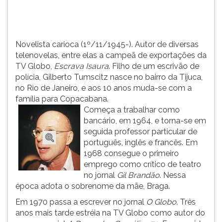
Isau...
TAB
e
depois
F.
Novelista carioca (1º/11/1945-). Autor de diversas
Para
telenovelas, entre elas a campeã de exportações da
pausar
TV Globo,
Escrava Isaura
. Filho de um escrivão de
a
polícia, Gilberto Tumscitz nasce no bairro da Tijuca,
leitura
no Rio de Janeiro, e aos 10 anos muda-se com a
pressione
família para Copacabana.
D
Começa a trabalhar como
(primeira
bancário, em 1964, e torna-se em
tecla
seguida professor particular de
à
português, inglês e francês. Em
esquerda
1968 consegue o primeiro
do
emprego como crítico de teatro
F),
no jornal
Gil Brandão
. Nessa
para
época adota o sobrenome da mãe, Braga.
continuar
Em 1970 passa a escrever no jornal
O Globo
. Três
pressione
anos mais tarde estréia na TV Globo como autor do
G