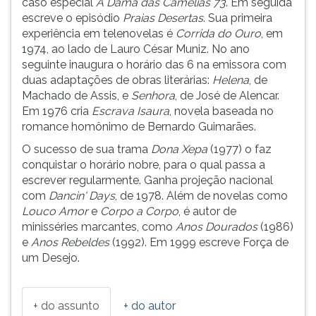
caso especial
A Dama das Camélias 73
. Em seguida
(primeira
escreve o episódio
Praias Desertas
. Sua primeira
tecla
experiência em telenovelas é
Corrida do Ouro
, em
à
1974, ao lado de Lauro César Muniz. No ano
direita
seguinte inaugura o horário das 6 na emissora com
do
duas adaptações de obras literárias:
Helena
, de
F).
Machado de Assis, e
Senhora
, de José de Alencar.
Para
Em 1976 cria
Escrava Isaura
, novela baseada no
ir
romance homônimo de Bernardo Guimarães.
ao
menu
O sucesso de sua trama
Dona Xepa
(1977) o faz
principal
conquistar o horário nobre, para o qual passa a
pressione
escrever regularmente. Ganha projeção nacional
a
com
Dancin' Days
, de 1978. Além de novelas como
tecla
Louco Amor
e
Corpo a Corpo
, é autor de
J
minisséries marcantes, como
Anos Dourados
(1986)
e
e
Anos Rebeldes
(1992). Em 1999 escreve Força de
depois
um Desejo.
F.
Pressione
F
+ do assunto
+ do autor
para