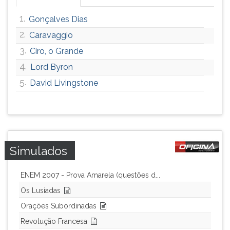
ouvir
1.
Gonçalves Dias
essa
instrução
2.
Caravaggio
novamente.
3.
Ciro, o Grande
4.
Lord Byron
5.
David Livingstone
Simulados
ENEM 2007 - Prova Amarela (questões d...
Os Lusíadas
Orações Subordinadas
Revolução Francesa