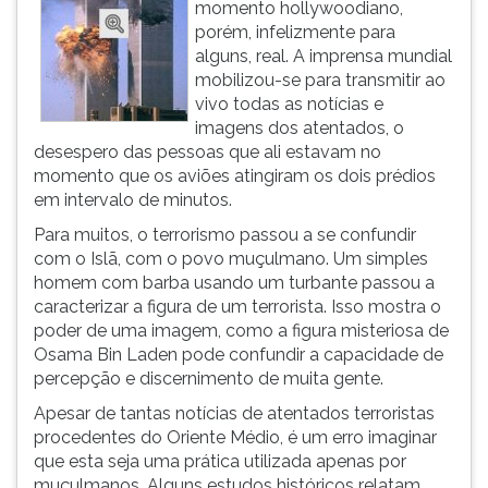
momento hollywoodiano,
ouvir
porém, infelizmente para
essa
alguns, real. A imprensa mundial
instrução
mobilizou-se para transmitir ao
novamente.
vivo todas as notícias e
imagens dos atentados, o
desespero das pessoas que ali estavam no
momento que os aviões atingiram os dois prédios
em intervalo de minutos.
Para muitos, o terrorismo passou a se confundir
com o Islã, com o povo muçulmano. Um simples
homem com barba usando um turbante passou a
caracterizar a figura de um terrorista. Isso mostra o
poder de uma imagem, como a figura misteriosa de
Osama Bin Laden pode confundir a capacidade de
percepção e discernimento de muita gente.
Apesar de tantas notícias de atentados terroristas
procedentes do Oriente Médio, é um erro imaginar
que esta seja uma prática utilizada apenas por
muçulmanos. Alguns estudos históricos relatam