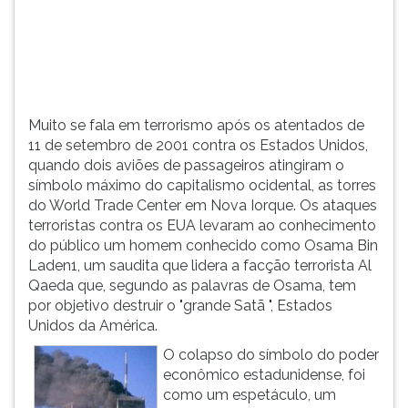
(primeira
tecla
à
direita
do
F).
Muito se fala em terrorismo após os atentados de
Para
11 de setembro de 2001 contra os Estados Unidos,
ir
quando dois aviões de passageiros atingiram o
ao
símbolo máximo do capitalismo ocidental, as torres
menu
do World Trade Center em Nova Iorque. Os ataques
principal
terroristas contra os EUA levaram ao conhecimento
pressione
do público um homem conhecido como Osama Bin
a
Laden1, um saudita que lidera a facção terrorista Al
tecla
Qaeda que, segundo as palavras de Osama, tem
J
por objetivo destruir o "grande Satã ", Estados
e
Unidos da América.
depois
F.
O colapso do símbolo do poder
Pressione
econômico estadunidense, foi
F
como um espetáculo, um
para