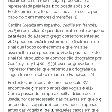
Inicialmente esta modificação prosódica era
(primeira
representada pela letra
z
colocada após o
c
.
tecla
Posteriormente, a letra z passou a ser escrita por
à
baixo do c em menores dimensões.[1]
direita
do
Cedilha (
cedilla
em espanhol,
cédille
em francês,
F).
zediglia
em italiano) quer dizer exatamente pequeno
Para
zeta
(letra do alfabeto grego correspondentes ao
ir
z
). O pequeno
zeta
transformou-se finalmente no
ao
sinal que todos conhecemos e que mais se
menu
assemelha a um pequeno
c
, virado para trás. Este
principal
sinal foi introduzido na composição tipográfica por
pressione
Geoffroy Tory (1480-1533), escritor, gravador e
a
impressor francês, que reformou a ortografia da
tecla
língua francesa sob o reinado de Francisco I.[2]
J
Em textos arcaicos anteriores ao século XV
e
encontra-se
ç
mesmo antes das vogais
e
e
i
.
[3]
depois
Com o passar do tempo a cedilha deixou de ser
F.
usada, por desnecessário, nas palavras em que o
ç
Pressione
antecede as vogais
e
e
i
, conservando-se apenas
F
antes das vogais
a
,
o
e
u
, naqueles casos em que
para