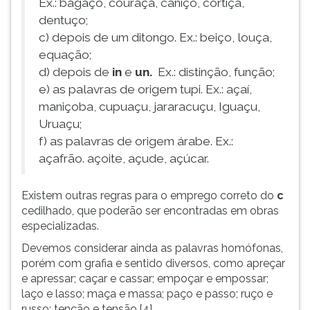
Ex.: bagaço, couraça, caniço, cortiça,
dentuço;
c) depois de um ditongo. Ex.: beiço, louça,
equação;
d) depois de
in
e
un.
Ex.: distinção, função;
e) as palavras de origem tupi. Ex.: açaí,
maniçoba, cupuaçu, jararacuçu, Iguaçu,
Uruaçu;
f) as palavras de origem árabe. Ex.:
açafrão. açoite, açude, açúcar.
Existem outras regras para o emprego correto do
c
cedilhado, que poderão ser encontradas em obras
especializadas.
Devemos considerar ainda as palavras homófonas,
porém com grafia e sentido diversos, como apreçar
e apressar; caçar e cassar; empoçar e empossar;
laço e lasso; maça e massa; paço e passo; ruço e
russo; tenção e tensão.[4]