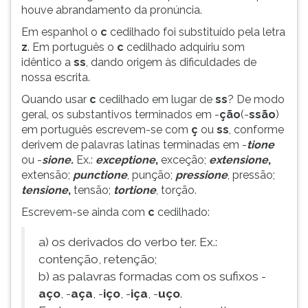
houve abrandamento da pronúncia.
ouvir
essa
Em espanhol o
c
cedilhado foi substituído pela letra
instrução
z
. Em português o
c
cedilhado adquiriu som
novamente.
idêntico a
ss
, dando origem às dificuldades de
nossa escrita.
Quando usar
c
cedilhado em lugar de
ss
? De modo
geral, os substantivos terminados em -
ção
(-
ssão
)
em português escrevem-se com
ç
ou
ss
, conforme
derivem de palavras latinas terminadas em -
tione
ou -
sione
.
Ex.:
exceptione
,
exceção;
extensione
,
extensão;
punctione
, punção;
pressione
, pressão;
tensione
,
tensão;
tortione
, torção.
Escrevem-se ainda com
c
cedilhado:
a) os derivados do verbo ter. Ex.:
contenção, retenção;
b) as palavras formadas com os sufixos -
aço
, -
aça
, -
iço
, -
iça
, -
uço
.