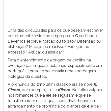
torção
TAB
ou
e
torsã...
depois
F.
Para
Uma das dificuldades para os que desejam escrever
pausar
corretamente reside no emprego do
C
cedilhado.
a
Devemos escrever torção ou torsão? Distensão ou
leitura
distenção? Maciço ou macisso? Exceção ou
pressione
excessão? Açúcar ou assúcar?
D
(primeira
Para o entendimento da origem da cedilha na
tecla
evolução das línguas neolatinas, especialmente em
à
português, torna-se necessária uma abordagem
esquerda
filológica da questão.
do
A pronúncia do
C
no latim clássico era sempre
K
.
F),
Cicero
, por exemplo, lia-se
Kikero
.
No latim vulgar e
para
nos romances que a ele se seguiram e que se
continuar
transformaram nas línguas neolatinas, houve um
pressione
abrandamento de pronúncia do
c
antes de
e
e de
i
.
G