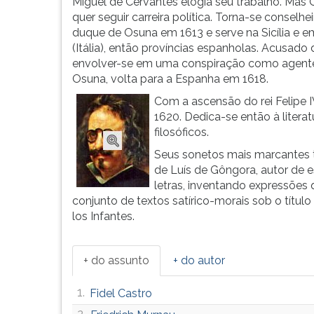
no
leitura
Miguel de Cervantes elogia seu trabalho. Mas
período
pressione
quer seguir carreira política. Torna-se conselhe
barroco.
TAB
duque de Osuna em 1613 e serve na Sicília e 
Francisc...
e
(Itália), então províncias espanholas. Acusado 
depois
envolver-se em uma conspiração como agent
F.
Osuna, volta para a Espanha em 1618.
Para
Com a ascensão do rei Felipe 
pausar
1620. Dedica-se então à literat
a
filosóficos.
leitura
Seus sonetos mais marcantes t
pressione
de Luís de Gôngora, autor de e
D
letras, inventando expressões
(primeira
conjunto de textos satírico-morais sob o título
tecla
los Infantes.
à
esquerda
do
+ do assunto
+ do autor
F),
para
1.
Fidel Castro
continuar
pressione
2.