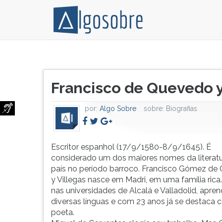
Escritor
Pressione
espanhol
TAB
Título
(17/9/1580-
e
Francisco de Quevedo y
do
8/9/1645).
depois
artigo:
É
F
por:
Algo Sobre
sobre:
Biografias
considerado
para
um
ouvir
dos
o
maiores
conteúdo
Escritor espanhol (17/9/1580-8/9/1645). É
nomes
principal
considerado um dos maiores nomes da literatu
da
desta
país no período barroco. Francisco Gómez de
literatura
tela.
y Villegas nasce em Madri, em uma família rica
de
Para
nas universidades de Alcalá e Valladolid, apre
seu
pular
diversas línguas e com 23 anos já se destaca
país
essa
poeta.