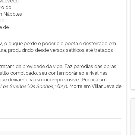
 Quevedo
iro do
em Nápoles
de
e de
IV, o duque perde o poder e o poeta é desterrado em
ura, produzindo desde versos satíricos até tratados
ratam da brevidade da vida. Faz paródias das obras
stilo complicado, seu contemporâneo e rival nas
 que deixam o verso incompreensível. Publica um
Los Sueños
(
Os Sonhos
, 1627). Morre em Villanueva de