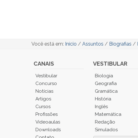
Você está em:
Início
/
Assuntos
/
Biografias
/
CANAIS
VESTIBULAR
Você
Vestibular
Biologia
está
Concurso
Geografia
no
Notícias
Gramática
Menu
Artigos
História
Principal.
Cursos
Inglês
Pressione
TAB
Profissões
Matemática
e
Videoaulas
Redação
depois
Downloads
Simulados
F
Contato