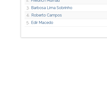
Friedrich Murnau
G
3.
Barbosa Lima Sobrinho
(primeira
tecla
4.
Roberto Campos
à
5.
Edir Macedo
direita
do
F).
Para
ir
ao
menu
principal
pressione
a
tecla
J
e
depois
F.
Pressione