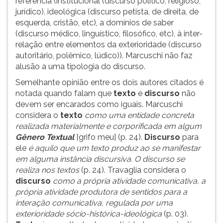
referência (institucional (discurso político, religioso,
jurídico), ideológica (discurso petista, de direita, de
esquerda, cristão, etc), a domínios de saber
(discurso médico, linguístico, filosófico, etc), à inter-
relação entre elementos da exterioridade (discurso
autoritário, polêmico, lúdico)). Marcuschi não faz
alusão a uma tipologia do discurso.
Semelhante opinião entre os dois autores citados é
notada quando falam que
texto
e
discurso
não
devem ser encarados como iguais. Marcuschi
considera o
texto
como uma entidade concreta
realizada materialmente e corporificada em algum
Gênero Textual
[grifo meu] (p. 24).
Discurso
para
ele
é aquilo que um texto produz ao se manifestar
em alguma instância discursiva. O discurso se
realiza nos textos
(p. 24). Travaglia considera o
discurso
como a própria atividade comunicativa, a
própria atividade produtora de sentidos para a
interação comunicativa, regulada por uma
exterioridade sócio-histórica-ideológica
(p. 03).