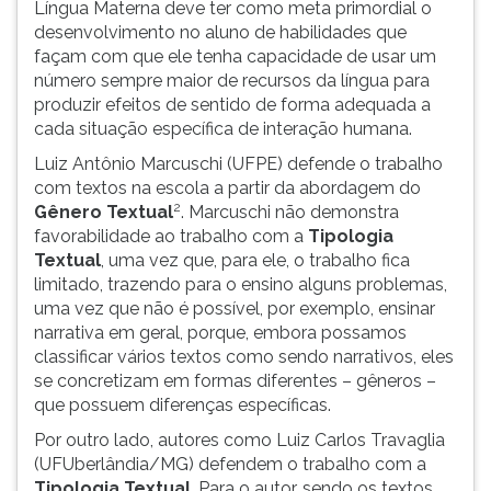
Língua Materna deve ter como meta primordial o
ouvir
desenvolvimento no aluno de habilidades que
essa
façam com que ele tenha capacidade de usar um
instrução
número sempre maior de recursos da língua para
novamente.
produzir efeitos de sentido de forma adequada a
cada situação específica de interação humana.
Luiz Antônio Marcuschi (UFPE) defende o trabalho
com textos na escola a partir da abordagem do
2
Gênero Textual
. Marcuschi não demonstra
favorabilidade ao trabalho com a
Tipologia
Textual
, uma vez que, para ele, o trabalho fica
limitado, trazendo para o ensino alguns problemas,
uma vez que não é possível, por exemplo, ensinar
narrativa em geral, porque, embora possamos
classificar vários textos como sendo narrativos, eles
se concretizam em formas diferentes – gêneros –
que possuem diferenças específicas.
Por outro lado, autores como Luiz Carlos Travaglia
(UFUberlândia/MG) defendem o trabalho com a
Tipologia Textual
. Para o autor, sendo os textos