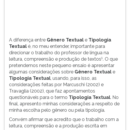
(primeira
tecla
à
direita
do
F).
A diferença entre
Gênero Textual
e
Tipologia
Para
Textual
é, no meu entender, importante para
ir
direcionar o trabalho do professor de língua na
ao
1
leitura, compreensão e produção de textos
. O que
menu
pretendemos neste pequeno ensaio é apresentar
principal
algumas considerações sobre
Gênero Textual
e
pressione
Tipologia Textual
, usando, para isso, as
a
considerações feitas por Marcuschi (2002) e
tecla
Travaglia (2002), que faz apontamentos
J
questionáveis para o termo
Tipologia Textual
. No
e
final, apresento minhas considerações a respeito de
depois
minha escolha pelo gênero ou pela tipologia.
F.
Pressione
Convém afirmar que acredito que o trabalho com a
F
leitura, compreensão e a produção escrita em
para