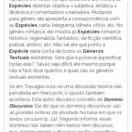
Espécies
distintas objetiva
x
subjetiva, estática
x
dinâmica e comentadora
x
narradora. Mudando
para gênero, ele apresenta a correspondência com
as
Espécies
carta, telegrama, bilhete, ofício, etc. No
gênero romance, ele mostra as
Espécies
romance
histórico, regionalista, fantástico, de ficção científica,
policial, erótico, etc. Não sei até que ponto a
Espécie
daria conta de todos os
Gêneros
Textuais
existentes. Será que é possível especificar
todas elas? Talvez seja difícil até mesmo porque
não é fácil dizer quantos e quais são os gêneros
textuais existentes.
Se em Travaglia nota-se uma discussão teórica não
percebida em Marcuschi, o oposto também
acontece. Este autor discute o conceito de
Domínio
Discursivo
. Ele diz que os domínios discursivos
são
as grandes esferas da atividade humana em que os
textos circulam
(p. 24). Segundo informa, esses
domínios não seriam nem textos nem discursos,
mas dariam origem a discursos muito específicos.