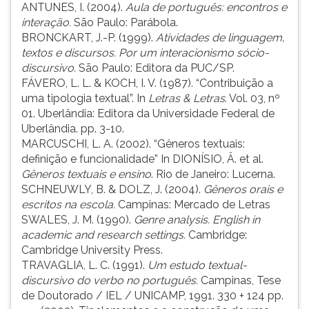
ANTUNES, I. (2004).
Aula de português: encontros e
interação.
São Paulo: Parábola.
BRONCKART, J.-P. (1999).
Atividades de linguagem,
textos e discursos. Por um interacionismo sócio-
discursivo.
São Paulo: Editora da PUC/SP.
FÁVERO, L. L. & KOCH, I. V. (1987). “Contribuição a
uma tipologia textual”. In
Letras & Letras
. Vol. 03, nº
01. Uberlândia: Editora da Universidade Federal de
Uberlândia. pp. 3-10.
MARCUSCHI, L. A. (2002). “Gêneros textuais:
definição e funcionalidade” In DIONÍSIO, Â. et al.
Gêneros textuais e ensino
. Rio de Janeiro: Lucerna.
SCHNEUWLY, B. & DOLZ, J. (2004).
Gêneros orais e
escritos na escola.
Campinas: Mercado de Letras
SWALES, J. M. (1990).
Genre analysis. English in
academic and research settings.
Cambridge:
Cambridge University Press.
TRAVAGLIA, L. C. (1991).
Um estudo textual-
discursivo do verbo no português.
Campinas, Tese
de Doutorado / IEL / UNICAMP, 1991. 330 + 124 pp.