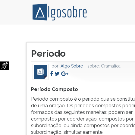
Período
Pressione
Composto
TAB
Título
Período
e
Período
do
composto
depois
artigo:
é
F
por:
Algo Sobre
sobre:
Gramática
o
para
período
ouvir
que
o
se
conteúdo
Período Composto
constitui
principal
Período composto é o período que se constitu
de
desta
de uma oração. Os períodos compostos pode
mais
tela.
formados das seguintes maneiras: podem ser
de
Para
compostos por coordenação, compostos por
uma
pular
subordinação, ou ainda compostos por coord
oração.
essa
subordinação, simultaneamente.