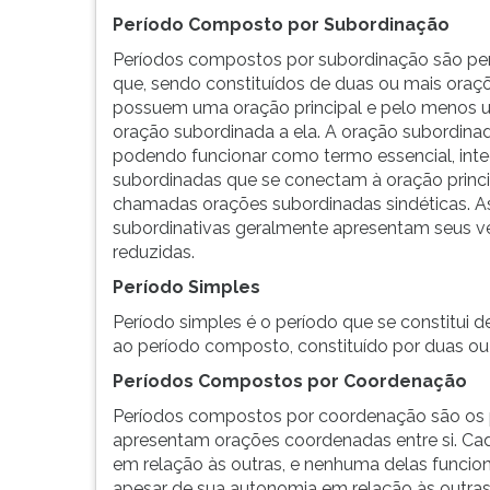
Os
leitura
Período Composto por Subordinação
períodos
pressione
compostos
TAB
Períodos compostos por subordinação são pe
podem
e
que, sendo constituídos de duas ou mais oraçõ
ser
depois
possuem uma oração principal e pelo menos
formados
F.
oração subordinada a ela. A oração subordinada
das
Para
podendo funcionar como termo essencial, integ
seguintes
pausar
subordinadas que se conectam à oração princi
...
a
chamadas orações subordinadas sindéticas. 
leitura
subordinativas geralmente apresentam seus 
pressione
reduzidas.
D
Período Simples
(primeira
tecla
Período simples é o período que se constitui
à
ao período composto, constituído por duas o
esquerda
Períodos Compostos por Coordenação
do
F),
Períodos compostos por coordenação são os p
para
apresentam orações coordenadas entre si. Ca
continuar
em relação às outras, e nenhuma delas funci
pressione
apesar de sua autonomia em relação às outr