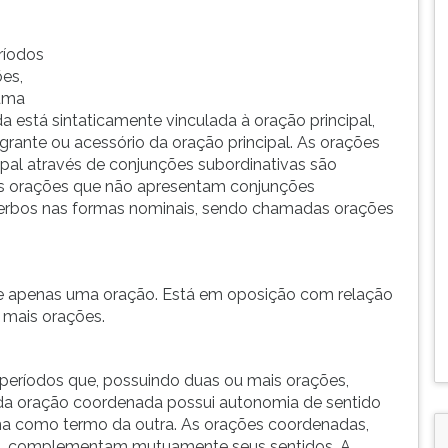
ríodos
es,
 uma
 está sintaticamente vinculada à oração principal,
rante ou acessório da oração principal. As orações
pal através de conjunções subordinativas são
As orações que não apresentam conjunções
verbos nas formas nominais, sendo chamadas orações
 de apenas uma oração. Está em oposição com relação
u mais orações.
eríodos que, possuindo duas ou mais orações,
da oração coordenada possui autonomia de sentido
ona como termo da outra. As orações coordenadas,
as, complementam mutuamente seus sentidos. A