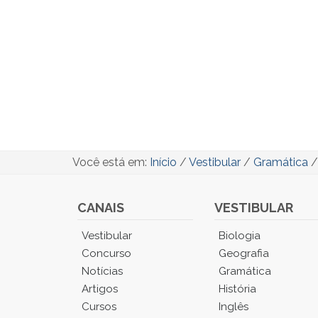
Você está em:
Início
/
Vestibular
/
Gramática
CANAIS
VESTIBULAR
Você
Vestibular
Biologia
está
Concurso
Geografia
no
Notícias
Gramática
Menu
Artigos
História
Principal.
Cursos
Inglês
Pressione