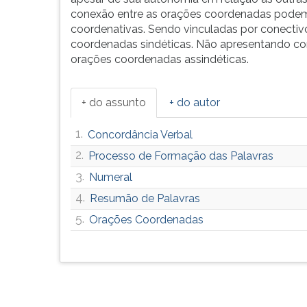
G
conexão entre as orações coordenadas podem 
(primeira
coordenativas. Sendo vinculadas por conectiv
tecla
coordenadas sindéticas. Não apresentando co
à
orações coordenadas assindéticas.
direita
do
F).
+ do assunto
+ do autor
Para
ir
1.
Concordância Verbal
ao
2.
Processo de Formação das Palavras
menu
3.
principal
Numeral
pressione
4.
Resumão de Palavras
a
5.
Orações Coordenadas
tecla
J
e
depois
F.
Pressione