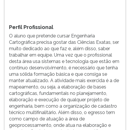
faz
TAB
e,
e
além
depois
diss...
F.
Perfil Profissional
Para
O aluno que pretende cursar Engenharia
pausar
Cartográfica precisa gostar das Ciências Exatas, ser
a
muito dedicado ao que faz e, além disso, saber
leitura
trabalhar em equipe. Uma vez que o profissional
pressione
desta área usa sistemas e tecnologia que estão em
D
contínuo desenvolvimento, é necessário que tenha
(primeira
uma sólida formação básica e que consiga se
tecla
manter atualizado. A atividade mais exercida é a de
à
mapeamento, ou seja, a elaboração de bases
esquerda
cartográficas, fundamentais no planejamento,
do
elaboração e execução de qualquer projeto de
F),
engenharia, bem como a organização de cadastro
para
técnico multifinalitário. Além disso, o egresso tem
continuar
como campo de atuação a área de
pressione
geoprocessamento, onde atua na elaboração e
G