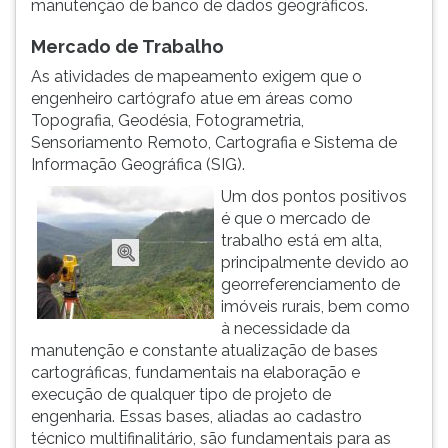
manutenção de banco de dados geográficos.
(primeira
tecla
Mercado de Trabalho
à
direita
As atividades de mapeamento exigem que o
do
engenheiro cartógrafo atue em áreas como
F).
Topografia, Geodésia, Fo­to­grametria,
Para
Sensoriamento Remoto, Cartografia e Sistema de
ir
Informação Geográfica (SIG).
ao
Um dos pontos positivos
menu
é que o mercado de
principal
trabalho está em alta,
pressione
principalmente devido ao
a
georreferenciamento de
tecla
imóveis rurais, bem como
J
à necessidade da
e
manutenção e constante atualização de bases
depois
cartográficas, fundamentais na elaboração e
F.
execução de qualquer tipo de projeto de
Pressione
engenharia. Essas bases, aliadas ao cadastro
F
técnico multifinalitário, são fundamentais para as
para