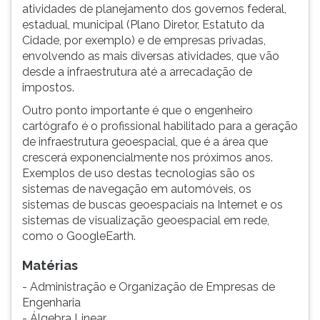
atividades de planejamento dos governos federal,
ouvir
estadual, municipal (Plano Diretor, Estatuto da
essa
Cidade, por exemplo) e de empresas privadas,
instrução
envolvendo as mais diversas atividades, que vão
novamente.
desde a infraestrutura até a arrecadação de
impostos.
Outro ponto importante é que o engenheiro
cartógrafo é o profissional habilitado para a geração
de infraestrutura geoespacial, que é a área que
crescerá exponencialmente nos próximos anos.
Exemplos de uso destas tecnologias são os
sistemas de navegação em automóveis, os
sistemas de buscas geo­es­pa­ciais na Internet e os
sistemas de vi­sua­li­zação geoespacial em rede,
como o GoogleEarth.
Matérias
- Administração e Organização de Empresas de
Engenharia
- Álgebra Linear