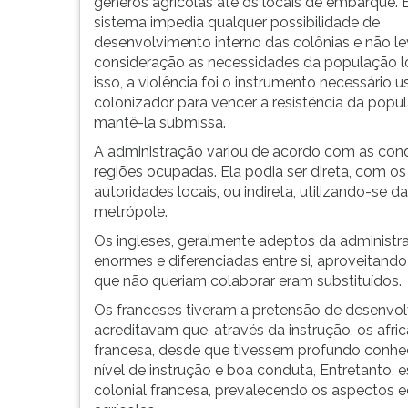
suas
leitura
gêneros agrícolas até os locais de embarque. 
riquezas.
pressione
sistema impedia qualquer possibilidade de
TAB
desenvolvimento interno das colônias e não l
e
consideração as necessidades da população lo
depois
isso, a violência foi o instrumento necessário 
F.
colonizador para vencer a resistência da popu
Para
mantê-la submissa.
pausar
A administração variou de acordo com as cond
a
regiões ocupadas. Ela podia ser direta, com os
leitura
autoridades locais, ou indireta, utilizando-se 
pressione
metrópole.
D
Os ingleses, geralmente adeptos da administr
(primeira
enormes e diferenciadas entre si, aproveitando-
tecla
que não queriam colaborar eram substituídos.
à
esquerda
Os franceses tiveram a pretensão de desenvolv
do
acreditavam que, através da instrução, os afric
F),
francesa, desde que tivessem profundo conheci
para
nível de instrução e boa conduta, Entretanto,
continuar
colonial francesa, prevalecendo os aspectos 
pressione