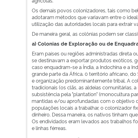
agrícolas.
G
Os demais povos colonizadores, tais como bel
(primeira
adotaram métodos que variavam entre o ideal 
tecla
utilização das autoridades locais para extrair
à
direita
De maneira geral, as colônias podem ser classi
do
a) Colonias de Exploração ou de Enquad
F).
Para
Eram países ou regiões administradas direta o
ir
se destinavam a exportar produtos exóticos, g
ao
caso enquadram-se a Índia, a Indochina e a I
menu
grande parte da África. 0 território africano, 
principal
e organização predominantemente tribal. A col
pressione
tradicionais (os clãs, as aldeias comunitárias, 
a
subsistência pela "plantation" (monocultura par
tecla
mantidas e/ou aprofundadas com o objetivo de
J
populações locais a trabalhar, o colonizador
e
dinheiro. Dessa maneira, os nativos tinham que
depois
Os endividados eram levados aos trabalhos fo
F.
e linhas férreas.
Pressione