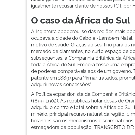
igualmente recusar diante de nossos (Cit. por F
O caso da África do Sul
A Inglaterra apoderou-se das regiões mais popu
ocupava a cidade do Cabo e -Lambem Natal. 
motivo de saúde. Graças ao seu tino para os 
mercado de diamantes, no curto espaço de do
subsequentes, a Companhia Britânica da África
toda a África do Sul. Embora fosse uma empresa
de poderes comparáveis aos de um governo. Ti
patente em 1889) para "firmar tratados, promulg
adquirir novas concessões"
A Política expansionista da Companhia Britâni
(1899-1902). As repúblicas holandesas de Ora
adquiriu o controle total sobre a África do Sul
minério, principal recurso natural da região. 0
holandês são os mecanismos discriminatórios 
esmagadora da população. TRANSCRITO DE: H