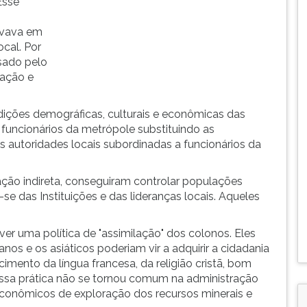
Esse
evava em
cal. Por
usado pelo
lação e
ições demográficas, culturais e econômicas das
 funcionários da metrópole substituindo as
das autoridades locais subordinadas a funcionários da
ação indireta, conseguiram controlar populações
se das Instituições e das lideranças locais. Aqueles
er uma política de "assimilação" dos colonos. Eles
anos e os asiáticos poderiam vir a adquirir a cidadania
mento da língua francesa, da religião cristã, bom
 essa prática não se tornou comum na administração
econômicos de exploração dos recursos minerais e