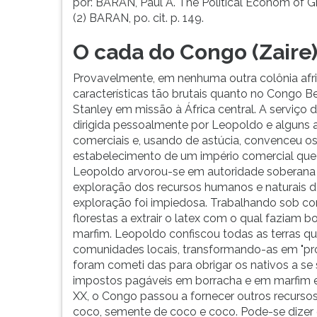
por: BARAN, Paul A. The Political Econom of G
(2) BARAN, po. cit. p. 149.
O cada do Congo (Zaire
Provavelmente, em nenhuma outra colônia afri
características tão brutais quanto no Congo Bel
Stanley em missão à África central. A serviço
dirigida pessoalmente por Leopoldo e alguns 
comerciais e, usando de astúcia, convenceu os
estabelecimento de um império comercial que
Leopoldo arvorou-se em autoridade soberan
exploração dos recursos humanos e naturais d
exploração foi impiedosa. Trabalhando sob con
florestas a extrair o latex com o qual faziam b
marfim. Leopoldo confiscou todas as terras q
comunidades locais, transformando-as em "pro
foram cometi das para obrigar os nativos a se
impostos pagáveis em borracha e em marfim e
XX, o Congo passou a fornecer outros recursos 
coco, semente de coco e coco. Pode-se dizer