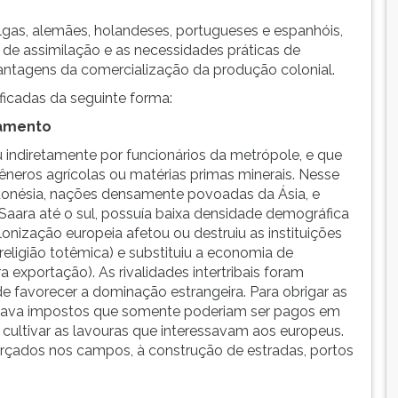
gas, alemães, holandeses, portugueses e espanhóis,
de assimilação e as necessidades práticas de
 vantagens da comercialização da produção colonial.
ficadas da seguinte forma:
ramento
u indiretamente por funcionários da metrópole, e que
êneros agrícolas ou matérias primas minerais. Nesse
ndonésia, nações densamente povoadas da Ásia, e
do Saara até o sul, possuía baixa densidade demográfica
onização europeia afetou ou destruiu as instituições
a religião totêmica) e substituiu a economia de
a exportação). As rivalidades intertribais foram
 favorecer a dominação estrangeira. Para obrigar as
 fixava impostos que somente poderiam ser pagos em
 cultivar as lavouras que interessavam aos europeus.
rçados nos campos, à construção de estradas, portos