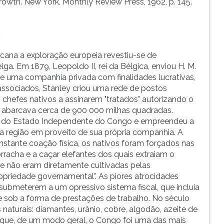
rowth. New York, Monthly Review Press, 1962, p. 145.
)
cana a exploração europeia revestiu-se de
ga. Em 1879, Leopoldo II, rei da Bélgica, enviou H. M.
 de uma companhia privada com finalidades lucrativas,
associados, Stanley criou uma rede de postos
 chefes nativos a assinarem "tratados" autorizando o
 abarcava cerca de 900 000 milhas quadradas.
a do Estado Independente do Congo e empreendeu a
a região em proveito de sua própria companhia. A
stante coação física, os nativos foram forçados nas
orracha e a caçar elefantes dos quais extraiam o
ue não eram diretamente cultivadas pelas
priedade governamental". As piores atrocidades
 submeterem a um opressivo sistema fiscal, que incluía
 sob a forma de prestações de trabalho. No século
naturais: diamantes, urânio, cobre, algodão, azeite de
 que, de um modo geral, o Congo foi uma das mais