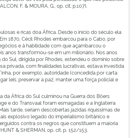
ALCON, F. & MOURA, G., op. cit. p.107).
losas e ricas doa África. Desde o início do século ela
Em 1870, Cécil Rhodes embarcou para o Cabo, por
negócios e à habilidade com que açambarcou o
is anos transformou-se em um milionário. Nos anos
 do Sul, dirigida por Rhodes, estendeu o domínio sobre
 privada, com finalidades lucrativas, estava investida
nha, por exemplo, autoridade (concedida por carta
ar leis, preservar a paz, manter uma força policial e
ca da África do Sul culminou na Guerra dos Bôers
nge e do Transvaal foram esmagadas e a Inglaterra
. Mais tarde, seriam descobertas jazidas riquíssimas de
 mais explosivo legado do imperialismo britânico e
erguidos contra os negros que constituem a maioria
UNT & SHERMAN, op. cit. p. 152/153.