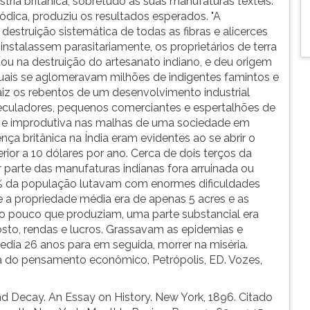
ria britânica, sobretudo as suas manufaturas têxteis.
ódica, produziu os resultados esperados. "A
destruição sistemática de todas as fibras e alicerces
nstalassem parasitariamente, os proprietários de terra
ltou na destruição do artesanato indiano, e deu origem
quais se aglomeravam milhões de indigentes famintos e
aiz os rebentos de um desenvolvimento industrial
eculadores, pequenos comerciantes e espertalhões de
 e improdutiva nas malhas de uma sociedade em
ença britânica na Índia eram evidentes ao se abrir o
ferior a 10 dólares por ano. Cerca de dois terços da
parte das manufaturas indianas fora arruinada ou
 da população lutavam com enormes dificuldades
e a propriedade média era de apenas 5 acres e as
Do pouco que produziam, uma parte substancial era
sto, rendas e lucros. Grassavam as epidemias e
edia 26 anos para em seguida, morrer na miséria.
o pensamento econômico, Petrópolis, ED. Vozes,
d Decay. An Essay on History. New York, 1896. Citado