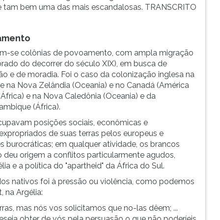
as e tam bem uma das mais escandalosas. TRANSCRITO
zamento
ram-se colônias de povoamento, com ampla migração
brado do decorrer do século XIX), em busca de
o e de moradia. Foi o caso da colonização inglesa na
ia e na Nova Zelândia (Oceania) e no Canadá (América
(África) e na Nova Caledônia (Oceania) e da
mbique (África).
 ocupavam posições sociais, econômicas e
expropriados de suas terras pelos europeus e
 burocráticas; em qualquer atividade, os brancos
o deu origem a conflitos particularmente agudos,
a e a política do "apartheid" da África do Sul.
os nativos foi à pressão ou violência, como podemos
 na Argélia:
as, mas nós vos solicitamos que no-las dêem; ...
eseja obter de vós pela persuasão o que não poderíeis