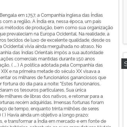
 Bengala em 1757, a Companhia inglesa das Índias
 com a região. A Índia era, nessa época, um país
us métodos de produção, bem como sua organização
que prevaleciam na Europa Ocidental. Na realidade, a
tros tecidos de luxo de excelente qualidade, desde os
Ocidental vivia ainda mergulhada no atraso. No
nhia das Índias Orientais impôs a sua autoridade
 relações comerciais mantidas durante 150 anos
ão. ( ... ) A política adotada pela Companhia das
o XIX e na primeira metade do século XX visava a
ntentar os milhares de funcionários gananciosos que
fortuna do dia para a noite: "Estes funcionários,
iaram os tesouros particulares. Sua única
milhares de libras dos nativos, e retornar para a
 fortunas recém adquiridas. Imensas fortunas foram
ço de tempo, enquanto trinta milhões de seres
 ( ) Havia ainda um objetivo a longo prazo:
os, e transformar a Índia em mercado e em fonte de