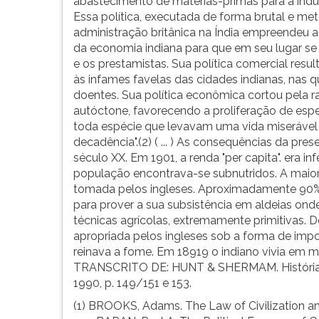
abastecimento de matérias-primas para a indúst
Essa política, executada de forma brutal e met
administração britânica na Índia empreendeu a 
da economia indiana para que em seu lugar se i
e os prestamistas. Sua política comercial resu
às infames favelas das cidades indianas, nas 
doentes. Sua política econômica cortou pela r
autóctone, favorecendo a proliferação de esp
toda espécie que levavam uma vida miserável
decadência".(2) ( ... ) As consequências da pres
século XX. Em 1901, a renda "per capita". era in
população encontrava-se subnutridos. A maior 
tomada pelos ingleses. Aproximadamente 90%
para prover a sua subsistência em aldeias ond
técnicas agrícolas, extremamente primitivas. 
apropriada pelos ingleses sob a forma de impo
reinava a fome. Em 18919 o indiano vivia em m
TRANSCRITO DE: HUNT & SHERMAM. História d
1990, p. 149/151 e 153.
(1) BROOKS, Adams. The Law of Civilization an