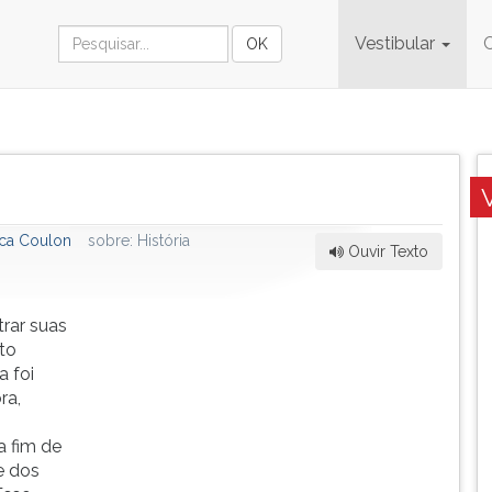
Vestibular
eca Coulon
sobre:
História
Ouvir Texto
trar suas
to
a foi
ra,
a fim de
e dos