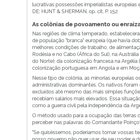
lucrativas possessões imperialistas europei
DE: HUNT & SHERMAN, op. cit. P. 152
As colônias de povoamento ou enrai
Nas regiões de clima temperado, estabelece
de população "branca" europeia (que havia do
melhores condições de trabalho, de alimentaçã
Rodésia e no Cabo (África do Sul), na Austrál
do Norte); da colonização francesa na Argélia 
colonização portuguesa em Angola e em Moça
Nesse tipo de colônia, as minorias europeias
administrativas dominantes. Os nativos foram 
excluídos até mesmo das mais simples funções
recebiam salários mais elevados. Essa situaçã
como a guerra civil pela independência da Argéli
O método usado para a ocupação das terras d
perceber nas palavras do Comandante Poinçot,
"Se quiséssemos, poderíamos tomar vossas terr
nosso governo não quer usar de seu poder e d