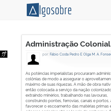
As
Pressione
potências
TAB
Título
imperialistas
e
Administração Colonial
do
procuraram
depois
artigo:
administrar
F
por:
Fábio Costa Pedro E Olga M. A. Fons
suas
para
colônias
ouvir
de
o
modo
conteúdo
As potências imperialistas procuraram adminis
a
principal
colônias de modo a assegurar o aproveitamen
assegurar
desta
máximo de suas riquezas. A mão de obra nativ
o
tela.
então colocada a serviço da nação colonizado
aproveitamento
Para
extraindo minérios, trabalhando nas lavouras,
máximo
pular
construindo pontes, ferrovias, canais e portos, 
de
essa
favorecer o escoamento das matérias primas 