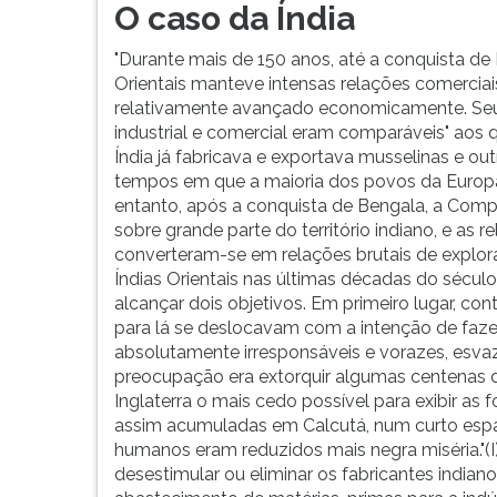
F
O caso da Índia
para
ouvir
"Durante mais de 150 anos, até a conquista de
essa
Orientais manteve intensas relações comerciais
instrução
relativamente avançado economicamente. Se
novamente.
industrial e comercial eram comparáveis" aos 
Índia já fabricava e exportava musselinas e ou
tempos em que a maioria dos povos da Europa 
entanto, após a conquista de Bengala, a Compa
sobre grande parte do território indiano, e as
converteram-se em relações brutais de exploraç
Índias Orientais nas últimas décadas do sécul
alcançar dois objetivos. Em primeiro lugar, co
para lá se deslocavam com a intenção de fazer 
absolutamente irresponsáveis e vorazes, esvaz
preocupação era extorquir algumas centenas de 
Inglaterra o mais cedo possível para exibir as
assim acumuladas em Calcutá, num curto espa
humanos eram reduzidos mais negra miséria."(I)
desestimular ou eliminar os fabricantes indian