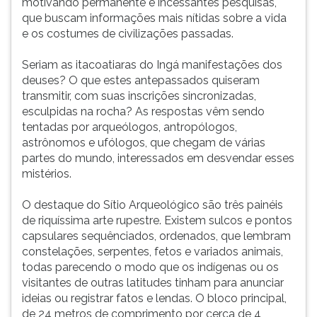
motivando permanente e incessantes pesquisas,
(primeira
que buscam informações mais nítidas sobre a vida
tecla
e os costumes de civilizações passadas.
à
direita
Seriam as itacoatiaras do Ingá manifestações dos
do
deuses? O que estes antepassados quiseram
F).
transmitir, com suas inscrições sincronizadas,
Para
esculpidas na rocha? As respostas vêm sendo
ir
tentadas por arqueólogos, antropólogos,
ao
astrônomos e ufólogos, que chegam de várias
menu
partes do mundo, interessados em desvendar esses
principal
mistérios.
pressione
a
O destaque do Sítio Arqueológico são três painéis
tecla
de riquíssima arte rupestre. Existem sulcos e pontos
J
capsulares sequênciados, ordenados, que lembram
e
constelações, serpentes, fetos e variados animais,
depois
todas parecendo o modo que os indígenas ou os
F.
visitantes de outras latitudes tinham para anunciar
Pressione
ideias ou registrar fatos e lendas. O bloco principal,
F
de 24 metros de comprimento por cerca de 4
para