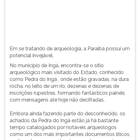
o
TAB
síti...
e
depois
F.
Para
pausar
a
Em se tratando de arqueologia, a Paraíba possui um
leitura
potencial invejável.
pressione
No município de Ingá, encontra-se o sítio
D
arqueológico mais visitado do Estado, conhecido
(primeira
como Pedra do Ingá , onde estão gravadas, na dura
tecla
rocha, no leito de um rio, dezenas e dezenas de
à
inscrições rupestres, formando fantásticos painéis
esquerda
com mensagens até hoje não decifradas.
do
F),
Embora ainda fazendo parte do desconhecido, os
para
achados da Pedra do Ingá estão já há bastante
continuar
tempo catalogados por notáveis arqueólogos
pressione
como um dos mais importantes documentos líticos,
G