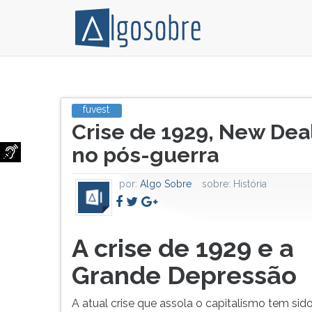
A
Pressione
crise
TAB
fuvest
Título
de
e
Crise de 1929, New Dea
do
1929
depois
artigo:
foi
F
no pós-guerra
o
para
maior
ouvir
por:
Algo Sobre
sobre:
História
desastre
o
da
conteúdo
história
principal
capitalismo
desta
A crise de 1929 e a
no
tela.
século
Para
Grande Depressão
20
pular
e
essa
A atual crise que assola o capitalismo tem sid