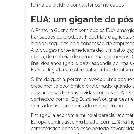
forma de dividir e conquistar os mercados.
EUA: um gigante do pós
A Primeira Guerra fez com que os EUA emergi
transações de produtos industriais e agrícola
aliados, seguidas pela concessão de empréstim
A produção norte-americana deu um salto giga
bélica, de material de campanha e alimentos.
final dos anos 1920, o país respondia por mais
França, Inglaterra e Alemanha juntas detinham
O fim da guerra, porém, provocou uma peque
crescimento econômico é retomado, quando a 
passam a saldar suas dívidas com os EUA. Ess
conhecido como “Big Bussines”, ou grandes n
mercadorias e um mercado em expansão.
Em 1924, a economia mundial parecia retomar
Europa continuasse muito alto, com 12% na In
característica de todo esse período, favorecid