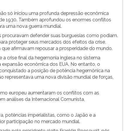
 não só iniciou uma profunda depressão econômica
a de 1930. Também aprofundou os enormes conflitos
para uma nova guerra mundial.
as procuravam defender suas burguesias como podiam.
 para proteger seus mercados dos efeitos da crise,
em que afirmavam repousar a prosperidade do mundo.
 a crise final da hegemonia inglesa no sistema
e a expansão econômica dos EUA. No entanto, o
 conquistado a posição de potência hegemônica na
 não representava uma nova divisão mundial de forças,
lismo europeu aumentaram os conflitos com as
m análises da Internacional Comunista,
a, potências imperialistas, como o Japão e a
or participação no mercado mundial.
ado pelo presidente eleito Franklin Roosevelt, pôs