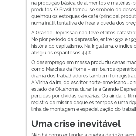
na produção básica de alimentos e matérias-p
G
produtos. O Brasil tornou-se símbolo do dese
(primeira
queimou os estoques de café (principal produ
tecla
numa inútil tentativa de frear a queda dos pre
à
direita
A Grande Depressão não teve efeitos catastró
do
No pior período da depressão, entre 1932 e 19
F).
história do capitalismo. Na Inglaterra, o índ
Para
atingiu os espantosos 44%.
ir
O desemprego em massa produziu cenas maca
ao
como Marchas da Fome – em bairros operários
menu
drama dos trabalhadores também foi registrado 
principal
A Vinha da ira, do escritor norte-americano Joh
pressione
estado de Oklahoma durante a Grande Depressã
a
perdidas por dívidas bancárias. Ou ainda, o f
tecla
registro da miséria daqueles tempos e uma ri
J
linha de montagem e especialização do trabal
e
depois
Uma crise inevitável
F.
Pressione
Não há como entender a quebra de 1929 sem c