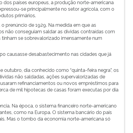
vo dos países europeus, a produção norte-americana
xpressou-se principalmente no setor agrícola, com o
dutos primários.
ia o prenúncio de 1929. Na medida em que as
ios não conseguiam saldar as dívidas contraídas com
s tinham se sobrevalorizado imensamente num
mpo causasse desabastecimento nas cidades que já
e outubro, dia conhecido como “quinta-feira negra”, os
ívidas não saldadas, ações supervalorizadas de
cusaram refinanciamentos ou novos empréstimos para
erca de mil hipotecas de casas foram executas por dia
ncia. Na época, o sistema financeiro norte-americano
antes, como na Europa. O sistema bancário do país
nais. Mas o tombo da economia norte-americana só