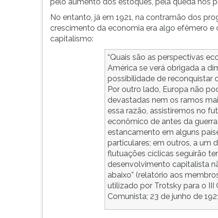
pelo aumento dos estoques, pela queda nos p
No entanto, já em 1921, na contramão dos prog
crescimento da economia era algo efêmero e cíc
capitalismo:
“Quais são as perspectivas ec
América se verá obrigada a di
possibilidade de reconquistar
Por outro lado, Europa não pod
devastadas nem os ramos mais 
essa razão, assistiremos no f
econômico de antes da guerra 
estancamento em alguns paíse
particulares; em outros, a um 
flutuações cíclicas seguirão t
desenvolvimento capitalista nã
abaixo” (relatório aos membro
utilizado por Trotsky para o II
Comunista; 23 de junho de 1921