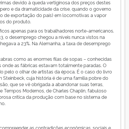
rimas devido à queda vertiginosa dos preços destes
spero e da dramaticidade da crise, quando o governo
to de exportação do país) em locomotivas a vapor
ços do produto.
ficos apenas para os trabalhadores norte-americanos.
33, o desemprego chegou a níveis nunca vistos na
ice chegava a 23%. Na Alemanha, a taxa de desemprego
bras como as enormes filas de sopas – conhecidas
 onde as fábricas estavam totalmente paradas. O
pelo o olhar de artistas da época. É o caso do livro
n Steinbeck, cuja história é de uma família pobre do
o, que se vê obrigada a abandonar suas terras,
ilme Tempos Modernos, de Charles Chaplin, fabuloso
gorosa crítica da produção com base no sistema de
ho.
ompreender as contradições econômicas, sociais e