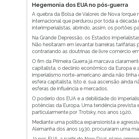
Hegemonia dos EUA no pós-guerra
A quebra da Bolsa de Valores de Nova Iorque
internacional que perdurou por toda a décad
interimperialistas, abrindo, assim, os portões 
Na Grande Depressão, os Estados imperialist
Não hesitaram em levantar barreiras tarifárias
contrariando as doutrinas de livre comércio 
O fim da Primeira Guerra já marcava claramente
capitalista, o declínio econômico da Europa 
imperialismo norte-americano ainda não tinha
esfera capitalista. Isto é, sua ascensão ainda
esferas de influência e mercados.
O poderio dos EUA e a debilidade do imperia
potências da Europa. Uma tendência prevista e
particularmente por Trotsky, nos anos 1920.
Mediante uma política expansionista e agressiv
Alemanha dos anos 1930, procuraram uma mai
Já nos EUA, a partir do New Deal, plano empreg