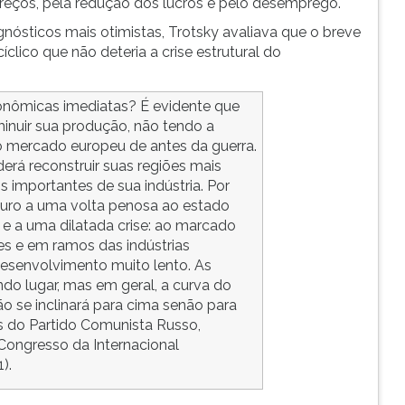
reços, pela redução dos lucros e pelo desemprego.
nósticos mais otimistas, Trotsky avaliava que o breve
lico que não deteria a crise estrutural do
onômicas imediatas? É evidente que
minuir sua produção, não tendo a
 o mercado europeu de antes da guerra.
erá reconstruir suas regiões mais
importantes de sua indústria. Por
uturo a uma volta penosa ao estado
e a uma dilatada crise: ao marcado
s e em ramos das indústrias
desenvolvimento muito lento. As
endo lugar, mas em geral, a curva do
o se inclinará para cima senão para
s do Partido Comunista Russo,
I Congresso da Internacional
).