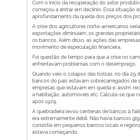
Com o início da recuperação do setor produti
começou a entrar em declínio. Essa situação e
aprofundamento da queda dos preços dos pro
A crise dos agricultores norte-americanos ser
exportações diminuíam, os grandes proprietár
os bancos. Além disso, as ações das empresa
movimento de especulação financeira.
Foi questão de tempo para que a crise no ca
enfrentavam problemas com o desemprego.
Quando veio o colapso das bolsas, no dia 29 d
bancos do país estavam sobrecarregados de d
empresas que estavam em queda e, assim, re
a habitação, automóveis etc. Calcula-se que c
após 1929.
A quebradeira levou centenas de bancos à falê
era extremamente débil. Não havia bancos gig
consistia em pequenos bancos locais e regio
estava começando.