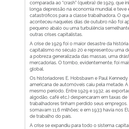
representou
leitura
comparada ao “crash” (quebra) de 1929, que in
uma
pressione
longa depressão na economia mundial e teve e
devastação
TAB
catastróficos para a classe trabalhadora. O qu
da
e
aconteceu naqueles dias de outubro não foi 
economia
depois
pequeno abalo ou uma turbulência semelhante
mundial.
F.
outras crises capitalistas.
Para
A crise de 1929 foi o maior desastre da história
pausar
capitalismo no século 20 e representou uma 
a
a pobreza generalizada das massas, uma drásti
leitura
mercadorias. O tombo, evidentemente, foi mais
pressione
global.
D
(primeira
Os historiadores E. Hobsbawn e Paul Kennedy 
tecla
americana de automóveis caiu pela metade. A 
à
mesmo período. Entre 1929 e 1932, as exportaçõ
esquerda
algodão, café etc.) despencaram em taxas de 
do
trabalhadores tinham perdido seus empregos. 
F),
somavam 11,6 milhões; e em 1933 havia nos E
para
de trabalho do país.
continuar
A crise se expandiu para todo o sistema capit
pressione