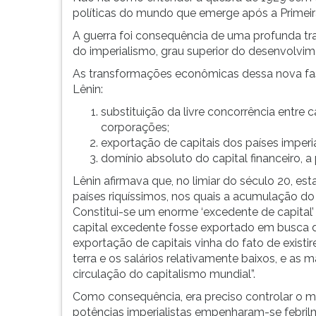
F
políticas do mundo que emerge após a Primeir
para
A guerra foi consequência de uma profunda tr
ouvir
do imperialismo, grau superior do desenvolvime
essa
instrução
As transformações econômicas dessa nova fase
novamente.
Lênin:
substituição da livre concorrência entre 
corporações;
exportação de capitais dos países imperia
domínio absoluto do capital financeiro, a 
Lênin afirmava que, no limiar do século 20, e
países riquíssimos, nos quais a acumulação do
Constitui-se um enorme ‘excedente de capital’
capital excedente fosse exportado em busca d
exportação de capitais vinha do fato de existi
terra e os salários relativamente baixos, e as m
circulação do capitalismo mundial”.
Como consequência, era preciso controlar o me
potências imperialistas empenharam-se febri