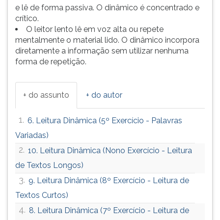
(primeira
e lê de forma passiva. O dinâmico é concentrado e
tecla
crítico.
à
O leitor lento lê em voz alta ou repete
direita
mentalmente o material lido. O dinâmico incorpora
do
diretamente a informação sem utilizar nenhuma
F).
forma de repetição.
Para
ir
ao
+ do assunto
+ do autor
menu
principal
1.
6. Leitura Dinâmica (5º Exercício - Palavras
pressione
a
Variadas)
tecla
2.
10. Leitura Dinâmica (Nono Exercício - Leitura
J
de Textos Longos)
e
depois
3.
9. Leitura Dinâmica (8º Exercício - Leitura de
F.
Textos Curtos)
Pressione
F
4.
8. Leitura Dinâmica (7º Exercício - Leitura de
para