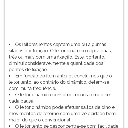
mais
TAB
com
e
uma
depois
fixa...
F.
Para
pausar
a
Os leitores lentos captam uma ou algumas
leitura
sílabas por fixação. O leitor dinâmico capta duas,
pressione
três ou mais com uma fixação. Este, portanto,
D
diminui consideravelmente a quantidade dos
(primeira
pontos de fixação.
tecla
Em função do item anterior, concluímos que o
à
leitor lento, ao contrário do dinâmico, detém-se
esquerda
com muita frequência.
do
O leitor dinâmico consome menos tempo em
F),
cada pausa.
para
O leitor dinâmico pode efetuar saltos de olho e
continuar
movimentos de retorno com uma velocidade bem
pressione
maior do que o convencional.
G
O leitor lento se desconcentra-se com facilidade