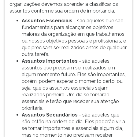
(primeira
organizações devemos aprender a classificar os
tecla
assuntos conforme sua ordem de importância.
à
Assuntos Essenciais
- são aqueles que são
direita
fundamentais para alcançar os objetivos
do
maiores da organização em que trabalhamos
F).
ou nossos objetivos pessoais e profissionais, e
Para
que precisam ser realizados antes de qualquer
ir
outra tarefa.
ao
Assuntos Importantes
- são aqueles
menu
assuntos que precisam ser realizados em
principal
algum momento futuro. Eles são importantes,
pressione
porém, podem esperar o momento certo, ou
a
seja, que os assuntos essenciais sejam
tecla
realizados primeiro. Um dia se tornarão
J
essenciais e terão que receber sua atenção
e
prioritária.
depois
Assuntos Secundários
- são aqueles que
F.
não estão na ordem do dia. Eles poderão vir a
Pressione
se tornar importantes e essenciais algum dia,
F
mas no momento não precisam receber
para