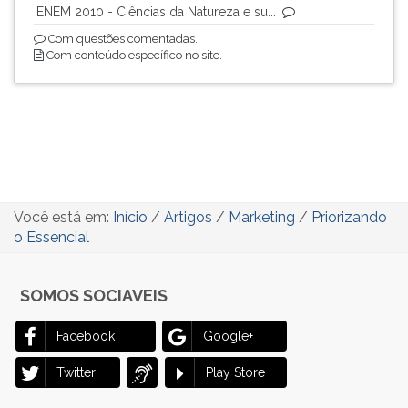
ENEM 2010 - Ciências da Natureza e su...
Com questões comentadas.
Com conteúdo específico no site.
Você está em:
Início
/
Artigos
/
Marketing
/
Priorizando
o Essencial
SOMOS SOCIAVEIS
Facebook
Google+
Twitter
Play Store