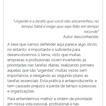
a
TAB
classificar
e
os
depois
assuntos
F.
"Urgente é a tarefa que você não encaminhou no
conf...
Para
tempo hábil e exige que seja feita em tempo
pausar
recorde"
a
Autor desconhecido
leitura
A tese que vamos defender aqui parece algo óbvio,
pressione
no entanto, é importante o suficiente para
D
desenvolvermos o tema, visto que muitas
(primeira
empresas e profissionais vivem invertendo as
tecla
prioridades nas tarefas diárias, realizando primeiro
à
aquelas que são "urgentes", muitas vezes sem
esquerda
importância, e relegando ao segundo plano as
do
tarefas essenciais. Esta prática é anteproducente, e
F),
tem causado prejuízo e perda de tempo a pessoas
para
e organizações.
continuar
pressione
Para entendermos melhor a ordem de prioridade
G
em nossa vida pessoal, profissional e nas