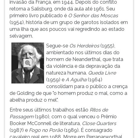
invasão da França, em 1944. Depois do conflito
ouvir
retorna a Salisburg, onde dá aula até 1961. Seu
essa
primeiro livro publicado é
O Senhor das Moscas
instrução
(1954), história de um grupo de garotos isolados em
novamente.
uma ilha que aos poucos vai regredindo ao estado
selvagem.
Segue-se
Os Herdeiros
(1955),
ambientado nos últimos dias do
homem de Neanderthal, que trata
da violência e da depravação da
natureza humana.
Queda Livre
(1959) e
A Agulha
(1964)
consolidam para o público a crença
de Golding de que "o homem produz o mal, como a
abelha produz o mel".
Entre seus últimos trabalhos estão
Ritos de
Passagem
(1980), com o qual venceu o Prêmio
Booker McConnell de literatura,
Close Quarters
(1987) e
Fogo no Porão
(1989). É consagrado
cavaleiro real em 1988. Morre em Perranarworthal,