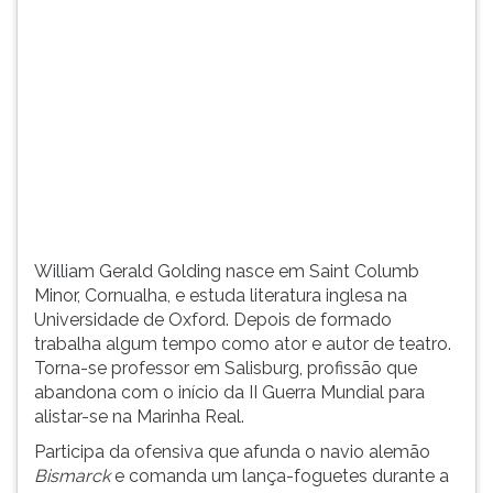
(primeira
tecla
à
direita
do
F).
Para
ir
ao
menu
principal
William Gerald Golding nasce em Saint Columb
pressione
Minor, Cornualha, e estuda literatura inglesa na
a
Universidade de Oxford. Depois de formado
tecla
trabalha algum tempo como ator e autor de teatro.
J
Torna-se professor em Salisburg, profissão que
e
abandona com o início da II Guerra Mundial para
depois
alistar-se na Marinha Real.
F.
Pressione
Participa da ofensiva que afunda o navio alemão
F
Bismarck
e comanda um lança-foguetes durante a
para