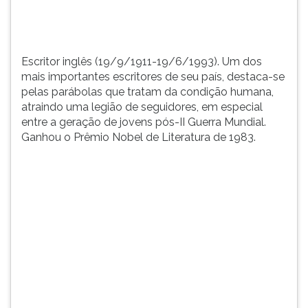
tratam
TAB
da
e
co...
depois
F.
Escritor inglês (19/9/1911-19/6/1993). Um dos
Para
mais importantes escritores de seu país, destaca-se
pausar
pelas parábolas que tratam da condição humana,
a
atraindo uma legião de seguidores, em especial
leitura
entre a geração de jovens pós-II Guerra Mundial.
pressione
Ganhou o Prêmio Nobel de Literatura de 1983.
D
(primeira
tecla
à
esquerda
do
F),
para
continuar
pressione
G