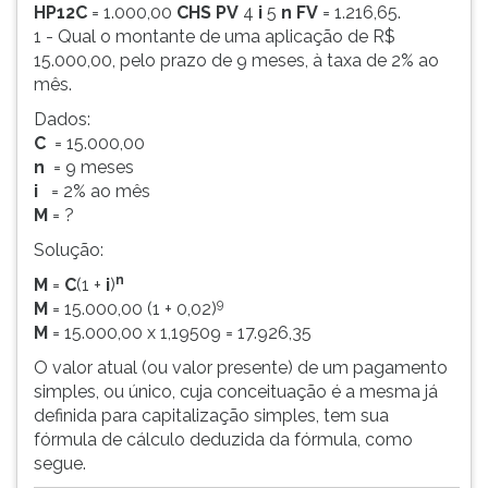
HP12C
= 1.000,00
CHS PV
4
i
5
n
FV
= 1.216,65.
1 - Qual o montante de uma aplicação de R$
15.000,00, pelo prazo de 9 meses, à taxa de 2% ao
mês.
Dados:
C
= 15.000,00
n
= 9 meses
i
= 2% ao mês
M
= ?
Solução:
n
M
=
C
(1 +
i
)
9
M
= 15.000,00 (1 + 0,02)
M
= 15.000,00 x 1,19509 = 17.926,35
O valor atual (ou valor presente) de um pagamento
simples, ou único, cuja conceituação é a mesma já
definida para capitalização simples, tem sua
fórmula de cálculo deduzida da fórmula, como
segue.