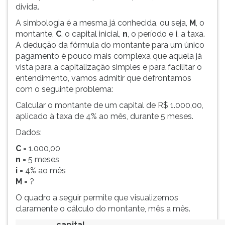
(primeira
divida.
tecla
A simbologia é a mesma já conhecida, ou seja,
M
, o
à
montante,
C
, o capital inicial,
n
, o período e
i
, a taxa.
direita
A dedução da fórmula do montante para um único
do
pagamento é pouco mais complexa que aquela já
F).
vista para a capitalização simples e para facilitar o
Para
entendimento, vamos admitir que defrontamos
ir
com o seguinte problema:
ao
menu
Calcular o montante de um capital de R$ 1.000,00,
principal
aplicado à taxa de 4% ao mês, durante 5 meses.
pressione
Dados:
a
tecla
C
= 1.000,00
J
n
= 5 meses
e
i
= 4% ao mês
depois
M
= ?
F.
O quadro a seguir permite que visualizemos
Pressione
claramente o cálculo do montante, mês a mês.
F
para
capital