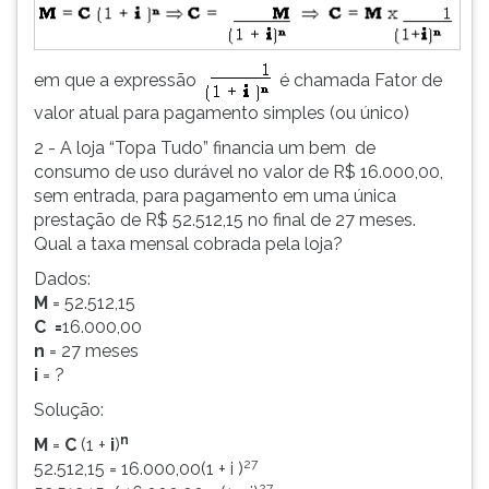
em que a expressão
é chamada Fator de
valor atual para pagamento simples (ou único)
2 - A loja “Topa Tudo” financia um bem de
consumo de uso durável no valor de R$ 16.000,00,
sem entrada, para pagamento em uma única
prestação de R$ 52.512,15 no final de 27 meses.
Qual a taxa mensal cobrada pela loja?
Dados:
M
= 52.512,15
C =
16.000,00
n
= 27 meses
i
= ?
Solução:
n
M
=
C
(1 +
i
)
27
52.512,15 = 16.000,00(1 + i )
27