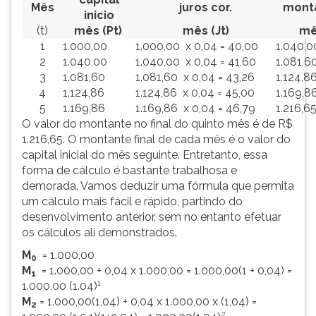
Mês
juros cor.
monta
ouvir
inicio
essa
(t)
mês (Pt)
mês (Jt)
mê
instrução
1
1.000,00
1.000,00 x 0,04 = 40,00
1.040,0
novamente.
2
1.040,00
1.040,00 x 0,04 = 41,60
1.081,6
3
1.081,60
1.081,60 x 0,04 = 43,26
1.124,8
4
1.124,86
1.124,86 x 0,04 = 45,00
1.169,8
5
1.169,86
1.169,86 x 0,04 = 46,79
1.216,6
O valor do montante no final do quinto mês é de R$
1.216,65. O montante final de cada mês é o valor do
capital inicial do mês seguinte. Entretanto, essa
forma de cálculo é bastante trabalhosa e
demorada. Vamos deduzir uma fórmula que permita
um cálculo mais fácil e rápido, partindo do
desenvolvimento anterior, sem no entanto efetuar
os cálculos ali demonstrados.
M
= 1.000,00
0
M
= 1.000,00 + 0,04 x 1.000,00 = 1.000,00(1 + 0,04) =
1
1
1.000,00 (1.04)
M
= 1.000,00(1,04) + 0,04 x 1.000,00 x (1,04) =
2
2