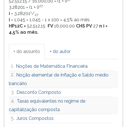
52.512,15 / 16.000,00 = (1 + i)
27
3,28201 = (1 + i)
1
i
= 3,28201
/
27
i
= 1,045 = 1,045 - 1 x 100 = 4,5% ao mês.
HP12C =
52.512,15
FV
16.000,00
CHS PV
27
n i =
4,5% ao mês.
+ do assunto
+ do autor
1.
Noções de Matemática Financeira
2.
Noção elementar de Inflação e Saldo médio
bancário
3.
Desconto Composto
4.
Taxas equivalentes no regime de
capitalização composta
5.
Juros Compostos