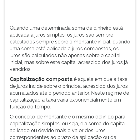
sobre
TAB
o
e
montante
depois
inicial.
F.
Quando uma determinada soma de dinheiro está
...
Para
aplicada a juros simples, os juros são sempre
pausar
calculados sempre sobre o montante inicial. quando
a
uma soma está aplicada a juros compostos, os
leitura
juros são calculados não apenas sobre o capital
pressione
inicial, mas sobre este capital acrescido dos juros já
D
vencidos.
(primeira
Capitalização composta
é aquela em que a taxa
tecla
de juros incide sobre o principal acrescido dos juros
à
acumulados até o período anterior. Neste regime de
esquerda
capitalização a taxa varia exponencialmente em
do
função do tempo.
F),
para
O conceito de montante é o mesmo definido para
continuar
capitalização simples, ou seja, é a soma do capital
pressione
aplicado ou devido mais o valor dos juros
G
correspondentes ao prazo da aplicação ou da