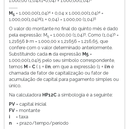
1.000,00 (1,04)(1+0,04) = 1.000,00(1,04)
..........
4
4
M
= 1.000,00(1,04)
+ 0,04 x 1.000,00(1,04)
=
5
4
5
1.000,00(1,04)
(1 + 0,04) = 1.000,00 (1,04)
O valor do montante no final do quinto mês é dado
5
5
pela expressão: M
= 1.000,00 (1,04)
. Como (1,04)
=
5
1,21656
m = 1.000,00 x 1,21656 = 1.216,65, que
Þ
confere com o valor determinado anteriormente.
Substituindo cada
n
da expressão
M5
=
1.000,00(1,04)5 pelo seu símbolo correspondente,
temos
M
=
C
( 1 +
i
)
n
, em que a expressão (1 +
i
)
n
é
chamada de fator de capitalização ou fator de
acumulação de capital para pagamento simples ou
único.
Na calculadora
HP12C
a simbologia é a seguinte:
PV
= capital inicial
FV
= montante
i
= taxa
n
= prazo/tempo/período