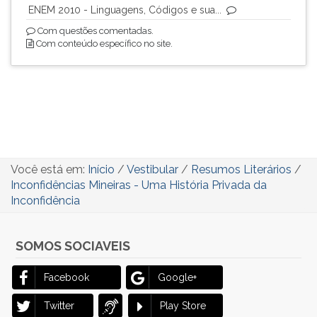
ENEM 2010 - Linguagens, Códigos e sua...
Com questões comentadas.
Com conteúdo específico no site.
Você está em:
Início
/
Vestibular
/
Resumos Literários
/
Inconfidências Mineiras - Uma História Privada da
Inconfidência
SOMOS SOCIAVEIS
Facebook
Google+
Twitter
Play Store