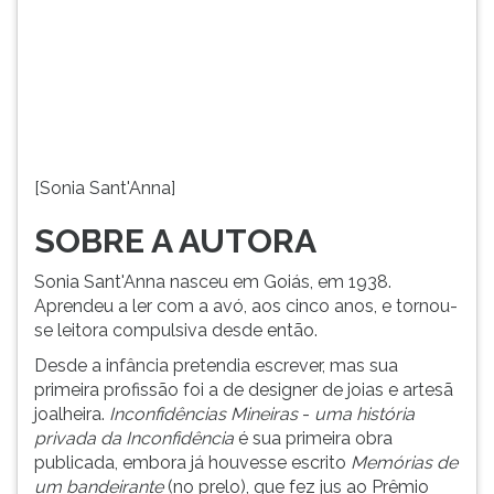
(primeira
tecla
à
direita
do
F).
Para
ir
[Sonia Sant'Anna]
ao
menu
SOBRE A AUTORA
principal
pressione
Sonia Sant'Anna nasceu em Goiás, em 1938.
a
Aprendeu a ler com a avó, aos cinco anos, e tornou-
tecla
se leitora compulsiva desde então.
J
Desde a infância pretendia escrever, mas sua
e
primeira profissão foi a de designer de joias e artesã
depois
joalheira.
Inconfidências Mineiras
-
uma história
F.
privada da Inconfidência
é sua primeira obra
Pressione
publicada, embora já houvesse escrito
Memórias de
F
um bandeirante
(no prelo), que fez jus ao Prêmio
para