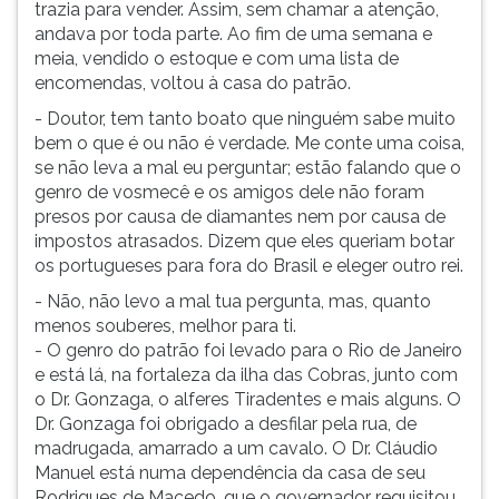
trazia para vender. Assim, sem chamar a atenção,
andava por toda parte. Ao fim de uma semana e
meia, vendido o estoque e com uma lista de
encomendas, voltou à casa do patrão.
- Doutor, tem tanto boato que ninguém sabe muito
bem o que é ou não é verdade. Me conte uma coisa,
se não leva a mal eu perguntar; estão falando que o
genro de vosmecê e os amigos dele não foram
presos por causa de diamantes nem por causa de
impostos atrasados. Dizem que eles queriam botar
os portugueses para fora do Brasil e eleger outro rei.
- Não, não levo a mal tua pergunta, mas, quanto
menos souberes, melhor para ti.
- O genro do patrão foi levado para o Rio de Janeiro
e está lá, na fortaleza da ilha das Cobras, junto com
o Dr. Gonzaga, o alferes Tiradentes e mais alguns. O
Dr. Gonzaga foi obrigado a desfilar pela rua, de
madrugada, amarrado a um cavalo. O Dr. Cláudio
Manuel está numa dependência da casa de seu
Rodrigues de Macedo, que o governador requisitou