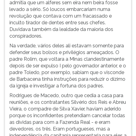
admitia que um alferes sem eira nem beira fosse
levado a sério. Só loucos embarcariam numa
revolução que contava com um fracassado e
inculto tirador de dentes entre seus chefes.
Duvidava também da lealdade da maioria dos
conspiradores.
Na verdade, vários deles ali estavam somente para
defender seus bolsos e privilégios ameaçados. O
padre Rolim, que voltara a Minas clandestinamente
depois de ser expulso I pelo governador anterior, e o
padre Toledo, por exemplo, sabiam que o visconde
de Barbacena tinha instruções para reduzir o dízimo
da igreja e investigar a fortuna dos padres.
Rodrigues de Macedo, outro que cedia a casa para
reuniões, e os contratantes Silvério dos Reis e Abreu
Vieira, o compadre de Silva Xavier, haviam aderido
porque os inconfidentes pretendiam cancelar todas
as dívidas para com a Fazenda Real - e eram
devedores, os três. Eram portugueses, mas a
independência da capitania representaria para eles a