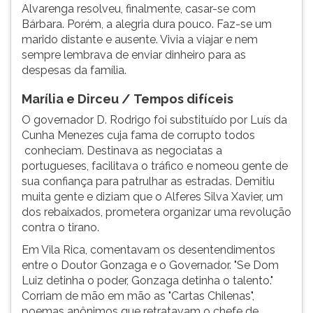
Alvarenga resolveu, finalmente, casar-se com
Bárbara. Porém, a alegria dura pouco. Faz-se um
marido distante e ausente. Vivia a viajar e nem
sempre lembrava de enviar dinheiro para as
despesas da família.
Marília e Dirceu /
Tempos difíceis
O governador D. Rodrigo foi substituído por Luís da
Cunha Menezes cuja fama de corrupto todos
conheciam. Destinava as negociatas a
portugueses, facilitava o tráfico e nomeou gente de
sua confiança para patrulhar as estradas. Demitiu
muita gente e diziam que o Alferes Silva Xavier, um
dos rebaixados, prometera organizar uma revolução
contra o tirano.
Em Vila Rica, comentavam os desentendimentos
entre o Doutor Gonzaga e o Governador. "Se Dom
Luiz detinha o poder, Gonzaga detinha o talento."
Corriam de mão em mão as "Cartas Chilenas",
poemas anônimos que retratavam o chefe de