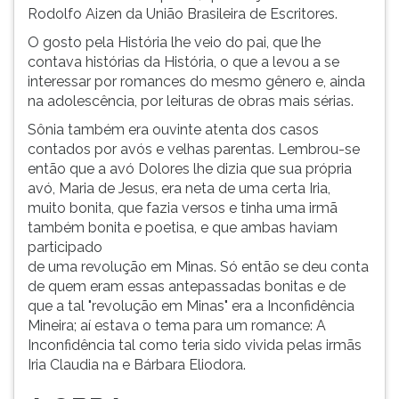
Rodolfo Aizen da União Brasileira de Escritores.
ouvir
essa
O gosto pela História lhe veio do pai, que lhe
instrução
contava histórias da História, o que a levou a se
novamente.
interessar por romances do mesmo gênero e, ainda
na adolescência, por leituras de obras mais sérias.
Sônia também era ouvinte atenta dos casos
contados por avós e velhas parentas. Lembrou-se
então que a avó Dolores lhe dizia que sua própria
avó, Maria de Jesus, era neta de uma certa Iria,
muito bonita, que fazia versos e tinha uma irmã
também bonita e poetisa, e que ambas haviam
participado
de uma revolução em Minas. Só então se deu conta
de quem eram essas antepassadas bonitas e de
que a tal "revolução em Minas" era a Inconfidência
Mineira; aí estava o tema para um romance: A
Inconfidência tal como teria sido vivida pelas irmãs
Iria Claudia na e Bárbara Eliodora.