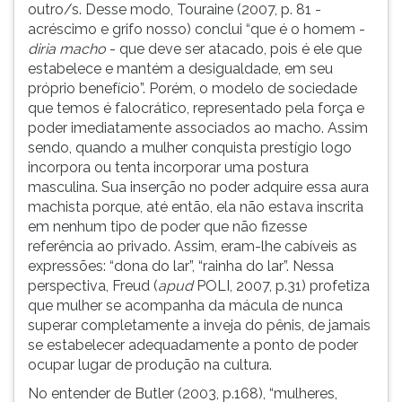
outro/s. Desse modo, Touraine (2007, p. 81 -
acréscimo e grifo nosso) conclui “que é o homem -
diria macho
- que deve ser atacado, pois é ele que
estabelece e mantém a desigualdade, em seu
próprio benefício”. Porém, o modelo de sociedade
que temos é falocrático, representado pela força e
poder imediatamente associados ao macho. Assim
sendo, quando a mulher conquista prestígio logo
incorpora ou tenta incorporar uma postura
masculina. Sua inserção no poder adquire essa aura
machista porque, até então, ela não estava inscrita
em nenhum tipo de poder que não fizesse
referência ao privado. Assim, eram-lhe cabíveis as
expressões: “dona do lar”, “rainha do lar”. Nessa
perspectiva, Freud (
apud
POLI, 2007, p.31) profetiza
que mulher se acompanha da mácula de nunca
superar completamente a inveja do pênis, de jamais
se estabelecer adequadamente a ponto de poder
ocupar lugar de produção na cultura.
No entender de Butler (2003, p.168), “mulheres,