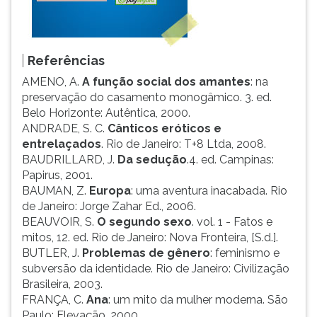
Referências
AMENO, A.
A função social dos amantes
: na
preservação do casamento monogâmico. 3. ed.
Belo Horizonte: Autêntica, 2000.
ANDRADE, S. C.
Cânticos eróticos e
entrelaçados
. Rio de Janeiro: T+8 Ltda, 2008.
BAUDRILLARD, J.
Da sedução
.4. ed. Campinas:
Papirus, 2001.
BAUMAN, Z.
Europa
: uma aventura inacabada. Rio
de Janeiro: Jorge Zahar Ed., 2006.
BEAUVOIR, S.
O segundo sexo
. vol. 1 - Fatos e
mitos, 12. ed. Rio de Janeiro: Nova Fronteira, [S.d.].
BUTLER, J.
Problemas de gênero
: feminismo e
subversão da identidade. Rio de Janeiro: Civilização
Brasileira, 2003.
FRANÇA, C.
Ana
: um mito da mulher moderna. São
Paulo: Elevação, 2000.