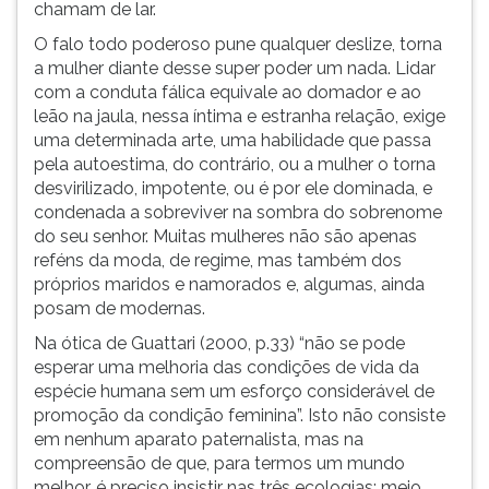
chamam de lar.
O falo todo poderoso pune qualquer deslize, torna
a mulher diante desse super poder um nada. Lidar
com a conduta fálica equivale ao domador e ao
leão na jaula, nessa íntima e estranha relação, exige
uma determinada arte, uma habilidade que passa
pela autoestima, do contrário, ou a mulher o torna
desvirilizado, impotente, ou é por ele dominada, e
condenada a sobreviver na sombra do sobrenome
do seu senhor. Muitas mulheres não são apenas
reféns da moda, de regime, mas também dos
próprios maridos e namorados e, algumas, ainda
posam de modernas.
Na ótica de Guattari (2000, p.33) “não se pode
esperar uma melhoria das condições de vida da
espécie humana sem um esforço considerável de
promoção da condição feminina”. Isto não consiste
em nenhum aparato paternalista, mas na
compreensão de que, para termos um mundo
melhor, é preciso insistir nas três ecologias: meio