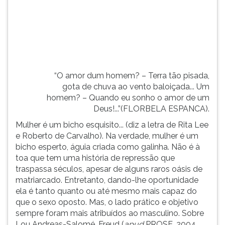
mulher
TAB
é
e
um
depois
bicho
F.
esperto,
Para
águia
pausar
cria...
a
“O amor dum homem? – Terra tão pisada,
leitura
gota de chuva ao vento baloiçada... Um
pressione
homem? – Quando eu sonho o amor de um
D
Deus!...”(FLORBELA ESPANCA).
(primeira
Mulher é um bicho esquisito... (diz a letra de Rita Lee
tecla
e Roberto de Carvalho). Na verdade, mulher é um
à
bicho esperto, águia criada como galinha. Não é à
esquerda
toa que tem uma história de repressão que
do
traspassa séculos, apesar de alguns raros oásis de
F),
matriarcado. Entretanto, dando-lhe oportunidade
para
ela é tanto quanto ou até mesmo mais capaz do
continuar
que o sexo oposto. Mas, o lado prático e objetivo
pressione
sempre foram mais atribuídos ao masculino. Sobre
G
Lou Andreas-Salomé, Freud (
apud
PROSE, 2004,