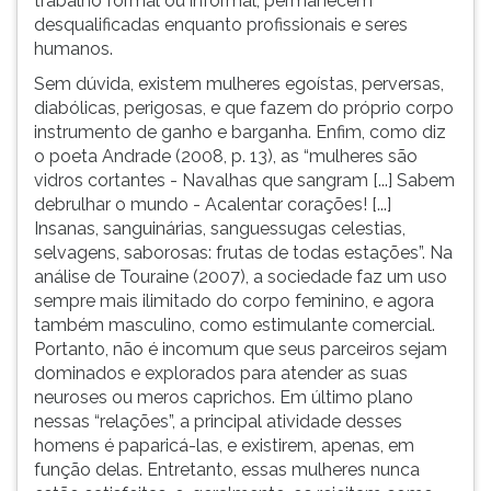
trabalho formal ou informal, permanecem
ouvir
desqualificadas enquanto profissionais e seres
essa
humanos.
instrução
Sem dúvida, existem mulheres egoístas, perversas,
novamente.
diabólicas, perigosas, e que fazem do próprio corpo
instrumento de ganho e barganha. Enfim, como diz
o poeta Andrade (2008, p. 13), as “mulheres são
vidros cortantes - Navalhas que sangram [...] Sabem
debrulhar o mundo - Acalentar corações! [...]
Insanas, sanguinárias, sanguessugas celestias,
selvagens, saborosas: frutas de todas estações”. Na
análise de Touraine (2007), a sociedade faz um uso
sempre mais ilimitado do corpo feminino, e agora
também masculino, como estimulante comercial.
Portanto, não é incomum que seus parceiros sejam
dominados e explorados para atender as suas
neuroses ou meros caprichos. Em último plano
nessas “relações”, a principal atividade desses
homens é paparicá-las, e existirem, apenas, em
função delas. Entretanto, essas mulheres nunca