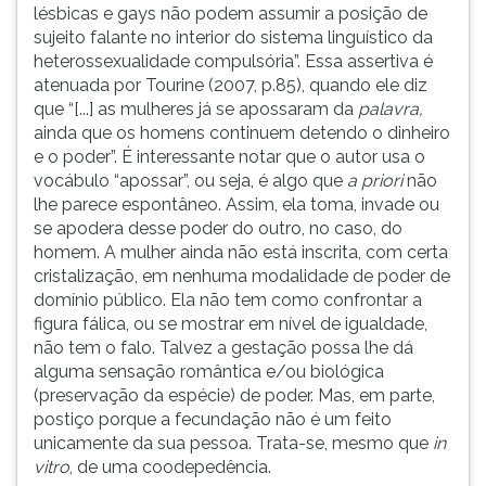
lésbicas e gays não podem assumir a posição de
sujeito falante no interior do sistema linguístico da
heterossexualidade compulsória”. Essa assertiva é
atenuada por Tourine (2007, p.85), quando ele diz
que “[...] as mulheres já se apossaram da
palavra,
ainda que os homens continuem detendo o dinheiro
e o poder”. É interessante notar que o autor usa o
vocábulo “apossar”, ou seja, é algo que
a priori
não
lhe parece espontâneo. Assim, ela toma, invade ou
se apodera desse poder do outro, no caso, do
homem. A mulher ainda não está inscrita, com certa
cristalização, em nenhuma modalidade de poder de
domínio público. Ela não tem como confrontar a
figura fálica, ou se mostrar em nível de igualdade,
não tem o falo. Talvez a gestação possa lhe dá
alguma sensação romântica e/ou biológica
(preservação da espécie) de poder. Mas, em parte,
postiço porque a fecundação não é um feito
unicamente da sua pessoa. Trata-se, mesmo que
in
vitro
, de uma coodepedência.