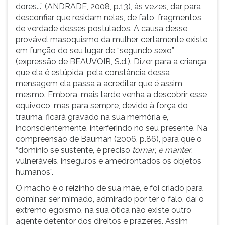
dores...” (ANDRADE, 2008, p.13), às vezes, dar para
desconfiar que residam nelas, de fato, fragmentos
de verdade desses postulados. A causa desse
provável masoquismo da mulher, certamente existe
em função do seu lugar de “segundo sexo”
(expressão de BEAUVOIR, S.d.). Dizer para a criança
que ela é estúpida, pela constância dessa
mensagem ela passa a acreditar que é assim
mesmo. Embora, mais tarde venha a descobrir esse
equivoco, mas para sempre, devido à força do
trauma, ficará gravado na sua memória e,
inconscientemente, interferindo no seu presente. Na
compreensão de Bauman (2006, p.86), para que o
“domínio se sustente, é preciso
tornar
,
e manter
,
vulneráveis, inseguros e amedrontados os objetos
humanos”.
O macho é o reizinho de sua mãe, e foi criado para
dominar, ser mimado, admirado por ter o falo, daí o
extremo egoísmo, na sua ótica não existe outro
agente detentor dos direitos e prazeres. Assim