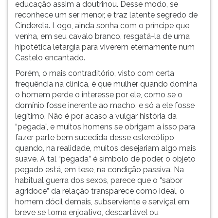
educação assim a doutrinou. Desse modo, se
reconhece um ser menor, e traz latente segredo de
Cinderela. Logo, ainda sonha com o príncipe que
venha, em seu cavalo branco, resgatá-la de uma
hipotética letargia para viverem eternamente num
Castelo encantado.
Porém, o mais contraditório, visto com certa
frequência na clínica, é que mulher quando domina
o homem perde o interesse por ele, como se o
domínio fosse inerente ao macho, e só a ele fosse
legítimo. Não é por acaso a vulgar história da
“pegada”, e muitos homens se obrigam a isso para
fazer parte bem sucedida desse estereótipo
quando, na realidade, muitos desejariam algo mais
suave. A tal “pegada” é símbolo de poder, o objeto
pegado está, em tese, na condição passiva. Na
habitual guerra dos sexos, parece que o “sabor
agridoce” da relação transparece como ideal, o
homem dócil demais, subserviente e serviçal em
breve se torna enjoativo, descartável ou