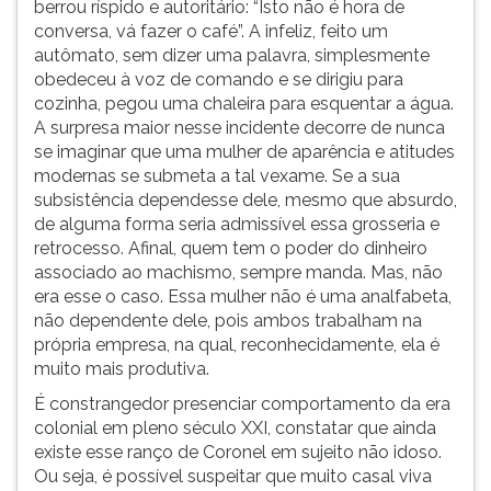
berrou ríspido e autoritário: “Isto não é hora de
conversa, vá fazer o café”. A infeliz, feito um
autômato, sem dizer uma palavra, simplesmente
obedeceu à voz de comando e se dirigiu para
cozinha, pegou uma chaleira para esquentar a água.
A surpresa maior nesse incidente decorre de nunca
se imaginar que uma mulher de aparência e atitudes
modernas se submeta a tal vexame. Se a sua
subsistência dependesse dele, mesmo que absurdo,
de alguma forma seria admissível essa grosseria e
retrocesso. Afinal, quem tem o poder do dinheiro
associado ao machismo, sempre manda. Mas, não
era esse o caso. Essa mulher não é uma analfabeta,
não dependente dele, pois ambos trabalham na
própria empresa, na qual, reconhecidamente, ela é
muito mais produtiva.
É constrangedor presenciar comportamento da era
colonial em pleno século XXI, constatar que ainda
existe esse ranço de Coronel em sujeito não idoso.
Ou seja, é possível suspeitar que muito casal viva