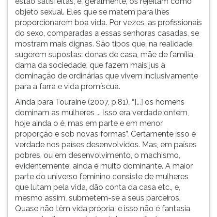
estão satisfeitas, e, geralmente, os rejeitam como
objeto sexual. Eles que se matem para lhes
proporcionarem boa vida. Por vezes, as profissionais
do sexo, comparadas a essas senhoras casadas, se
mostram mais dignas. São tipos que, na realidade,
sugerem supostas: donas de casa, mãe de família,
dama da sociedade, que fazem mais jus à
dominação de ordinárias que vivem inclusivamente
para a farra e vida promíscua.
Ainda para Touraine (2007, p.81), “[...] os homens
dominam as mulheres ... Isso era verdade ontem,
hoje ainda o é, mas em parte e em menor
proporção e sob novas formas”. Certamente isso é
verdade nos países desenvolvidos. Mas, em países
pobres, ou em desenvolvimento, o machismo,
evidentemente, ainda é muito dominante. A maior
parte do universo feminino consiste de mulheres
que lutam pela vida, dão conta da casa etc., e,
mesmo assim, submetem-se a seus parceiros.
Quase não têm vida própria, e isso não é fantasia