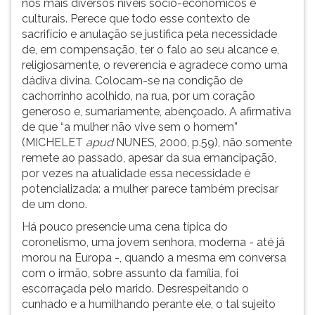
nos mais diversos níveis sócio-econômicos e
culturais. Perece que todo esse contexto de
sacrifício e anulação se justifica pela necessidade
de, em compensação, ter o falo ao seu alcance e,
religiosamente, o reverencia e agradece como uma
dádiva divina. Colocam-se na condição de
cachorrinho acolhido, na rua, por um coração
generoso e, sumariamente, abençoado. A afirmativa
de que “a mulher não vive sem o homem”
(MICHELET
apud
NUNES, 2000, p.59), não somente
remete ao passado, apesar da sua emancipação,
por vezes na atualidade essa necessidade é
potencializada: a mulher parece também precisar
de um dono.
Há pouco presencie uma cena típica do
coronelismo, uma jovem senhora, moderna - até já
morou na Europa -, quando a mesma em conversa
com o irmão, sobre assunto da família, foi
escorraçada pelo marido. Desrespeitando o
cunhado e a humilhando perante ele, o tal sujeito