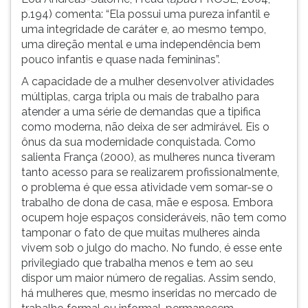
(primeira
p.194) comenta: “Ela possui uma pureza infantil e
tecla
uma integridade de caráter e, ao mesmo tempo,
à
uma direção mental e uma independência bem
direita
pouco infantis e quase nada femininas”.
do
F).
A capacidade de a mulher desenvolver atividades
Para
múltiplas, carga tripla ou mais de trabalho para
ir
atender a uma série de demandas que a tipifica
ao
como moderna, não deixa de ser admirável. Eis o
menu
ônus da sua modernidade conquistada. Como
principal
salienta França (2000), as mulheres nunca tiveram
pressione
tanto acesso para se realizarem profissionalmente,
a
o problema é que essa atividade vem somar-se o
tecla
trabalho de dona de casa, mãe e esposa. Embora
J
ocupem hoje espaços consideráveis, não tem como
e
tamponar o fato de que muitas mulheres ainda
depois
vivem sob o julgo do macho. No fundo, é esse ente
F.
privilegiado que trabalha menos e tem ao seu
Pressione
dispor um maior número de regalias. Assim sendo,
F
há mulheres que, mesmo inseridas no mercado de
para