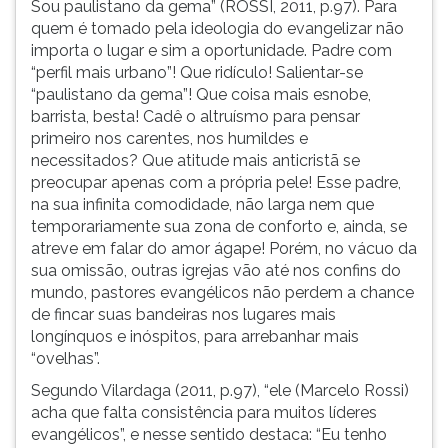
Sou paulistano da gema” (ROSSI, 2011, p.97). Para
quem é tomado pela ideologia do evangelizar não
importa o lugar e sim a oportunidade. Padre com
“perfil mais urbano”! Que ridículo! Salientar-se
“paulistano da gema”! Que coisa mais esnobe,
barrista, besta! Cadê o altruísmo para pensar
primeiro nos carentes, nos humildes e
necessitados? Que atitude mais anticristã se
preocupar apenas com a própria pele! Esse padre,
na sua infinita comodidade, não larga nem que
temporariamente sua zona de conforto e, ainda, se
atreve em falar do amor ágape! Porém, no vácuo da
sua omissão, outras igrejas vão até nos confins do
mundo, pastores evangélicos não perdem a chance
de fincar suas bandeiras nos lugares mais
longínquos e inóspitos, para arrebanhar mais
“ovelhas”.
Segundo Vilardaga (2011, p.97), “ele (Marcelo Rossi)
acha que falta consistência para muitos líderes
evangélicos”, e nesse sentido destaca: “Eu tenho