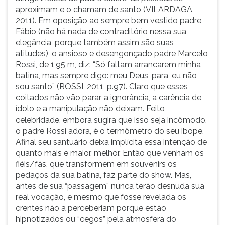
aproximam e o chamam de santo (VILARDAGA,
2011). Em oposição ao sempre bem vestido padre
Fábio (não há nada de contraditório nessa sua
elegância, porque também assim são suas
atitudes), o ansioso e desengonçado padre Marcelo
Rossi, de 1,95 m, diz: “Só faltam arrancarem minha
batina, mas sempre digo: meu Deus, para, eu não
sou santo” (ROSSI, 2011, p.97). Claro que esses
coitados não vão parar, a ignorância, a carência de
ídolo e a manipulação não deixam. Feito
celebridade, embora sugira que isso seja incômodo,
o padre Rossi adora, é o termômetro do seu ibope.
Afinal seu santuário deixa implícita essa intenção de
quanto mais e maior, melhor. Então que venham os
fiéis/fãs, que transformem em souvenirs os
pedaços da sua batina, faz parte do show. Mas,
antes de sua “passagem” nunca terão desnuda sua
real vocação, e mesmo que fosse revelada os
crentes não a perceberiam porque estão
hipnotizados ou “cegos” pela atmosfera do