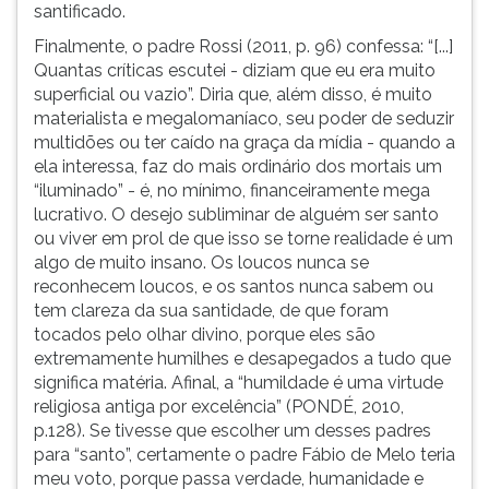
santificado.
Finalmente, o padre Rossi (2011, p. 96) confessa: “[...]
Quantas críticas escutei - diziam que eu era muito
superficial ou vazio”. Diria que, além disso, é muito
materialista e megalomaníaco, seu poder de seduzir
multidões ou ter caído na graça da mídia - quando a
ela interessa, faz do mais ordinário dos mortais um
“iluminado” - é, no mínimo, financeiramente mega
lucrativo. O desejo subliminar de alguém ser santo
ou viver em prol de que isso se torne realidade é um
algo de muito insano. Os loucos nunca se
reconhecem loucos, e os santos nunca sabem ou
tem clareza da sua santidade, de que foram
tocados pelo olhar divino, porque eles são
extremamente humilhes e desapegados a tudo que
significa matéria. Afinal, a “humildade é uma virtude
religiosa antiga por excelência” (PONDÉ, 2010,
p.128). Se tivesse que escolher um desses padres
para “santo”, certamente o padre Fábio de Melo teria
meu voto, porque passa verdade, humanidade e