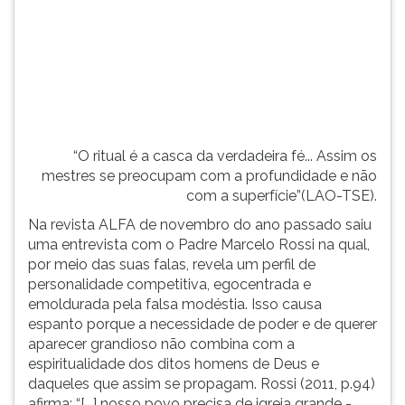
qual,
TAB
por
e
meio
depois
das
F.
suas
Para
falas,
pausar
revela
a
um
leitura
“O ritual é a casca da verdadeira fé... Assim os
perfil
pressione
mestres se preocupam com a profundidade e não
de
D
com a superfície”(LAO-TSE).
persona...
(primeira
Na revista ALFA de novembro do ano passado saiu
tecla
uma entrevista com o Padre Marcelo Rossi na qual,
à
por meio das suas falas, revela um perfil de
esquerda
personalidade competitiva, egocentrada e
do
emoldurada pela falsa modéstia. Isso causa
F),
espanto porque a necessidade de poder e de querer
para
aparecer grandioso não combina com a
continuar
espiritualidade dos ditos homens de Deus e
pressione
daqueles que assim se propagam. Rossi (2011, p.94)
G
afirma: “[...] nosso povo precisa de igreja grande -