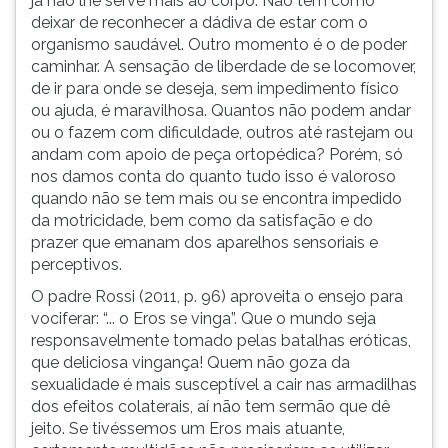
já não lhe serve mais ao corpo. Não tem como
ouvir
deixar de reconhecer a dádiva de estar com o
essa
organismo saudável. Outro momento é o de poder
instrução
caminhar. A sensação de liberdade de se locomover,
novamente.
de ir para onde se deseja, sem impedimento físico
ou ajuda, é maravilhosa. Quantos não podem andar
ou o fazem com dificuldade, outros até rastejam ou
andam com apoio de peça ortopédica? Porém, só
nos damos conta do quanto tudo isso é valoroso
quando não se tem mais ou se encontra impedido
da motricidade, bem como da satisfação e do
prazer que emanam dos aparelhos sensoriais e
perceptivos.
O padre Rossi (2011, p. 96) aproveita o ensejo para
vociferar: “... o Eros se vinga”. Que o mundo seja
responsavelmente tomado pelas batalhas eróticas,
que deliciosa vingança! Quem não goza da
sexualidade é mais susceptível a cair nas armadilhas
dos efeitos colaterais, aí não tem sermão que dê
jeito. Se tivéssemos um Eros mais atuante,