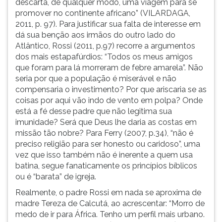
descarta, de qualquer modo, uma viagem para se
promover no continente africano” (VILARDAGA,
2011, p. 97). Para justificar sua falta de interesse em
dá sua benção aos irmãos do outro lado do
Atlântico, Rossi (2011, p.97) recorre a argumentos
dos mais estapafúrdios: “Todos os meus amigos
que foram para lá morreram de febre amarela”. Não
seria por que a população é miserável e não
compensaria o investimento? Por que ariscaria se as
coisas por aqui vão indo de vento em polpa? Onde
está a fé desse padre que não legitima sua
imunidade? Será que Deus lhe daria as costas em
missão tão nobre? Para Ferry (2007, p.34), “não é
preciso religião para ser honesto ou caridoso”, uma
vez que isso também não é inerente a quem usa
batina, segue fanaticamente os princípios bíblicos
ou é “barata” de igreja.
Realmente, o padre Rossi em nada se aproxima de
madre Tereza de Calcutá, ao acrescentar: “Morro de
medo de ir para África. Tenho um perfil mais urbano.