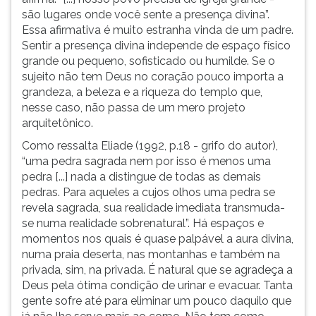
(primeira
são lugares onde você sente a presença divina”.
tecla
Essa afirmativa é muito estranha vinda de um padre.
à
Sentir a presença divina independe de espaço físico
direita
grande ou pequeno, sofisticado ou humilde. Se o
do
sujeito não tem Deus no coração pouco importa a
F).
grandeza, a beleza e a riqueza do templo que,
Para
nesse caso, não passa de um mero projeto
ir
arquitetônico.
ao
menu
Como ressalta Eliade (1992, p.18 - grifo do autor),
principal
“uma pedra sagrada nem por isso é menos uma
pressione
pedra [...] nada a distingue de todas as demais
a
pedras. Para aqueles a cujos olhos uma pedra se
tecla
revela sagrada, sua realidade imediata transmuda-
J
se numa realidade sobrenatural”. Há espaços e
e
momentos nos quais é quase palpável a aura divina,
depois
numa praia deserta, nas montanhas e também na
F.
privada, sim, na privada. É natural que se agradeça a
Pressione
Deus pela ótima condição de urinar e evacuar. Tanta
F
gente sofre até para eliminar um pouco daquilo que
para