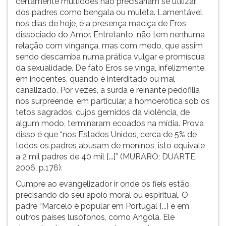
certamente multidões não precisariam se utilizar
dos padres como bengala ou muleta. Lamentável,
nos dias de hoje, é a presença maciça de Eros
dissociado do Amor. Entretanto, não tem nenhuma
relação com vingança, mas com medo, que assim
sendo descamba numa prática vulgar e promíscua
da sexualidade. De fato Eros se vinga, infelizmente,
em inocentes, quando é interditado ou mal
canalizado. Por vezes, a surda e reinante pedofilia
nos surpreende, em particular, a homoerótica sob os
tetos sagrados, cujos gemidos da violência, de
algum modo, terminaram ecoados na mídia. Prova
disso é que “nos Estados Unidos, cerca de 5% de
todos os padres abusam de meninos, isto equivale
a 2 mil padres de 40 mil [...]” (MURARO; DUARTE,
2006, p.176).
Cumpre ao evangelizador ir onde os fieis estão
precisando do seu apoio moral ou espiritual. O
padre “Marcelo é popular em Portugal [...] e em
outros países lusófonos, como Angola. Ele