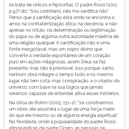
se trata de cínicos e hipócritas. O padre Rossi (2011,
p.97) diz: “Sou corintiano, não me santifica não”.
Penso que a santificação está onde se encontra o
amor, na confraternização ética, na decência, e não
apenas no rótulo, na determinação ou legitimação
do papa ou de alguma outra autoridade máxima de
uma religião qualquer. A santificação não é uma
fonte inesgotável, mas um sopro divino que
converte a verdade espontânea de um coração
puro em ações milagrosas, assim Deus se faz
presente, mas não é previsível. Isso porque, santo
nenhum obra milagre o tempo todo e no mesmo
lugar, não tem cota, mas conspiração, e o criador do
universo, com base na sua lógica que jamais
seremos capazes de entender, ativa esses mistérios.
Na ótica de Bohm (2005, 151-2), “se construirmos
um ídolo, ele assumirá o lugar de uma força maior
do que ele mesmo ou de alguma energia espiritual”.
No Nordeste, onde a popularidade do padre Rossi
atinge índices de padre Cícero, as pessoas se