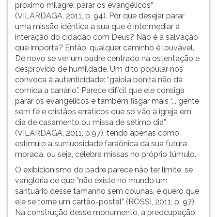
próximo milagre: parar os evangélicos”
(VILARDAGA, 2011, p. 94). Por que desejar parar
uma missão idêntica a sua que é intermediar a
interação do cidadão com Deus? Não é a salvação
que importa? Então, qualquer caminho é louvável.
De novo se ver um padre centrado na ostentação e
desprovido de humildade. Um dito popular nos
convoca à autenticidade: “gaiola bonita não dá
comida a canário”. Parece difícil que ele consiga
parar os evangélicos e também fisgar mais “... gente
sem fé e cristãos erráticos que só vão à igreja em
dia de casamento ou missa de sétimo dia”
(VILARDAGA, 2011, p.97), tendo apenas como
estímulo a suntuosidade faraônica da sua futura
morada, ou seja, celebra missas no próprio túmulo.
O exibicionismo do padre parece não ter limite, se
vangloria de que “não existe no mundo um
santuário desse tamanho sem colunas, e quero que
ele se torne um cartão-postal” (ROSSI, 2011, p. 97).
Na construção desse monumento, a preocupação