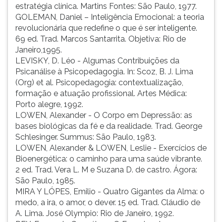
estratégia clínica. Martins Fontes: São Paulo, 1977.
GOLEMAN, Daniel – Inteligência Emocional: a teoria
revolucionária que redefine o que é ser inteligente.
69 ed. Trad. Marcos Santarrita. Objetiva: Rio de
Janeiro,1995.
LEVISKY, D. Léo - Algumas Contribuições da
Psicanálise à Psicopedagogia. In: Scoz, B. J. Lima
(Org) et al. Psicopedagogia: contextualização,
formação e atuação profissional. Artes Médica:
Porto alegre, 1992.
LOWEN, Alexander - O Corpo em Depressão: as
bases biológicas da fé e da realidade. Trad. George
Schlesinger. Summus: São Paulo, 1983.
LOWEN, Alexander & LOWEN, Leslie - Exercícios de
Bioenergética: o caminho para uma saúde vibrante.
2 ed. Trad. Vera L. M e Suzana D. de castro. Ágora:
São Paulo, 1985.
MIRA Y LÓPES, Emilio - Quatro Gigantes da Alma: o
medo, a ira, o amor, o dever. 15 ed. Trad. Cláudio de
A. Lima. José Olympio: Rio de Janeiro, 1992.