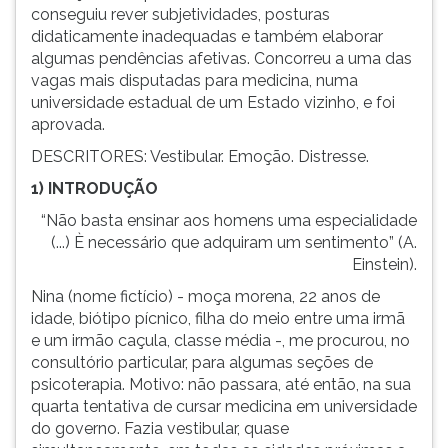
conseguiu rever subjetividades, posturas
ouvir
didaticamente inadequadas e também elaborar
essa
algumas pendências afetivas. Concorreu a uma das
instrução
vagas mais disputadas para medicina, numa
novamente.
universidade estadual de um Estado vizinho, e foi
aprovada.
DESCRITORES: Vestibular. Emoção. Distresse.
1) INTRODUÇÃO
“Não basta ensinar aos homens uma especialidade
(...) È necessário que adquiram um sentimento” (A.
Einstein).
Nina (nome fictício) - moça morena, 22 anos de
idade, biótipo pícnico, filha do meio entre uma irmã
e um irmão caçula, classe média -, me procurou, no
consultório particular, para algumas seções de
psicoterapia. Motivo: não passara, até então, na sua
quarta tentativa de cursar medicina em universidade
do governo. Fazia vestibular, quase