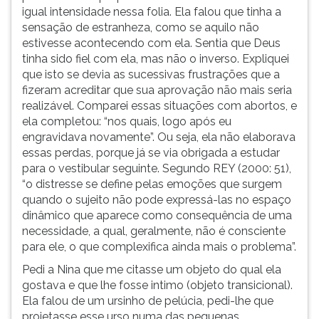
igual intensidade nessa folia. Ela falou que tinha a
sensação de estranheza, como se aquilo não
estivesse acontecendo com ela. Sentia que Deus
tinha sido fiel com ela, mas não o inverso. Expliquei
que isto se devia as sucessivas frustrações que a
fizeram acreditar que sua aprovação não mais seria
realizável. Comparei essas situações com abortos, e
ela completou: “nos quais, logo após eu
engravidava novamente”. Ou seja, ela não elaborava
essas perdas, porque já se via obrigada a estudar
para o vestibular seguinte. Segundo REY (2000: 51),
“o distresse se define pelas emoções que surgem
quando o sujeito não pode expressá-las no espaço
dinâmico que aparece como consequência de uma
necessidade, a qual, geralmente, não é consciente
para ele, o que complexifica ainda mais o problema”.
Pedi a Nina que me citasse um objeto do qual ela
gostava e que lhe fosse intimo (objeto transicional).
Ela falou de um ursinho de pelúcia, pedi-lhe que
projetasse esse urso numa das pequenas