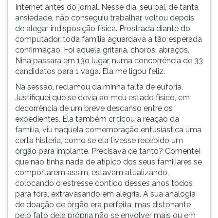
Internet antes do jornal. Nesse dia, seu pai, de tanta
ansiedade, não conseguiu trabalhar, voltou depois
de alegar indisposição física. Prostrada diante do
computador, toda família aguardava a tão esperada
confirmação. Foi aquela gritaria, choros, abraços.
Nina passara em 13o lugar, numa concorrência de 33
candidatos para 1 vaga. Ela me ligou feliz.
Na sessão, reclamou da minha falta de euforia.
Justifiquei que se devia ao meu estado físico, em
decorrência de um breve descanso entre os
expedientes. Ela também criticou a reação da
família, viu naquela comemoração entusiástica uma
certa histeria, como se ela tivesse recebido um
órgão para implante. Precisava de tanto? Comentei
que não tinha nada de atípico dos seus familiares se
comportarem assim, estavam atualizando,
colocando o estresse contido desses anos todos
para fora, extravasando em alegria. A sua analogia
de doação de órgão era perfeita, mas distonante
pelo fato dela própria não se envolver mais ou em