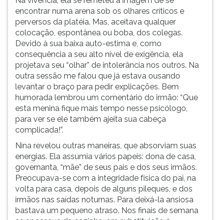
Na vivência, ela se remeteu à imagem de se
encontrar numa arena sob os olhares críticos e
perversos da platéia. Mas, aceitava qualquer
colocação, espontânea ou boba, dos colegas.
Devido à sua baixa auto-estima e, como
consequência a seu alto nível de exigência, ela
projetava seu “olhar” de intolerância nos outros. Na
outra sessão me falou que já estava ousando
levantar o braço para pedir explicações. Bem
humorada lembrou um comentário do irmão: “Que
esta menina fique mais tempo nesse psicólogo,
para ver se ele também ajeita sua cabeça
complicada!”.
Nina revelou outras maneiras, que absorviam suas
energias. Ela assumia vários papeis: dona de casa,
governanta, “mãe” de seus pais e dos seus irmãos.
Preocupava-se com a integridade física do pai, na
volta para casa, depois de alguns pileques, e dos
irmãos nas saídas noturnas. Para deixá-la ansiosa
bastava um pequeno atraso. Nos finais de semana