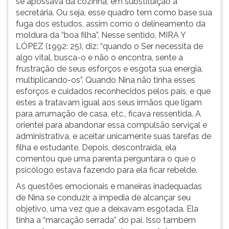
se apossava da cozinha, em substituição à
secretária. Ou seja, esse quadro tem como base sua
fuga dos estudos, assim como o delineamento da
moldura da “boa filha”. Nesse sentido, MIRA Y
LÓPEZ (1992: 25), diz: “quando o Ser necessita de
algo vital, busca-o e não o encontra, sente a
frustração de seus esforços e esgota sua energia,
multiplicando-os”. Quando Nina não tinha esses
esforços e cuidados reconhecidos pelos pais, e que
estes a tratavam igual aos seus irmãos que ligam
para arrumação de casa, etc., ficava ressentida. A
orientei para abandonar essa compulsão serviçal e
administrativa, e aceitar unicamente suas tarefas de
filha e estudante. Depois, descontraída, ela
comentou que uma parenta perguntara o que o
psicólogo estava fazendo para ela ficar rebelde.
As questões emocionais e maneiras inadequadas
de Nina se conduzir, a impedia de alcançar seu
objetivo, uma vez que a deixavam esgotada. Ela
tinha a “marcação serrada” do pai. Isso também