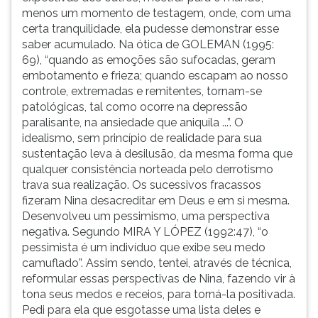
menos um momento de testagem, onde, com uma
certa tranquilidade, ela pudesse demonstrar esse
saber acumulado. Na ótica de GOLEMAN (1995:
69), “quando as emoções são sufocadas, geram
embotamento e frieza; quando escapam ao nosso
controle, extremadas e remitentes, tornam-se
patológicas, tal como ocorre na depressão
paralisante, na ansiedade que aniquila ...”. O
idealismo, sem princípio de realidade para sua
sustentação leva à desilusão, da mesma forma que
qualquer consistência norteada pelo derrotismo
trava sua realização. Os sucessivos fracassos
fizeram Nina desacreditar em Deus e em si mesma.
Desenvolveu um pessimismo, uma perspectiva
negativa. Segundo MIRA Y LÓPEZ (1992:47), “o
pessimista é um indivíduo que exibe seu medo
camuflado”. Assim sendo, tentei, através de técnica,
reformular essas perspectivas de Nina, fazendo vir à
tona seus medos e receios, para torná-la positivada.
Pedi para ela que esgotasse uma lista deles e