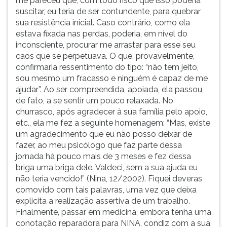
me pareceu que, com todo risco que isso poderia
suscitar, eu teria de ser contundente, para quebrar
sua resistência inicial. Caso contrário, como ela
estava fixada nas perdas, poderia, em nível do
inconsciente, procurar me arrastar para esse seu
caos que se perpetuava. O que, provavelmente,
confirmaria ressentimento do tipo: “não tem jeito,
sou mesmo um fracasso e ninguém é capaz de me
ajudar”. Ao ser compreendida, apoiada, ela passou,
de fato, a se sentir um pouco relaxada. No
churrasco, após agradecer à sua família pelo apoio,
etc., ela me fez a seguinte homenagem: “Mas, existe
um agradecimento que eu não posso deixar de
fazer, ao meu psicólogo que faz parte dessa
jornada há pouco mais de 3 meses e fez dessa
briga uma briga dele. Valdeci, sem a sua ajuda eu
não teria vencido!” (Nina, 12/2002). Fiquei deveras
comovido com tais palavras, uma vez que deixa
explicita a realização assertiva de um trabalho.
Finalmente, passar em medicina, embora tenha uma
conotação reparadora para NINA, condiz com a sua