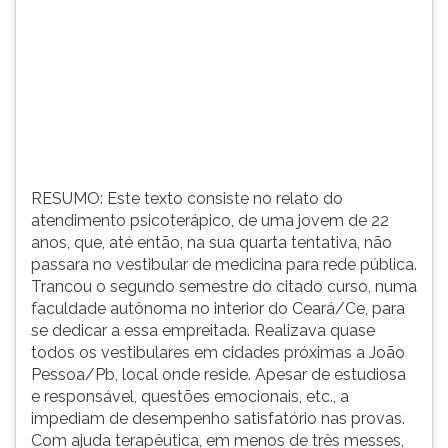
curso,
(primeira
numa
tecla
faculdade
à
autônoma
direita
no
do
interior
F).
do
Para
Ceará/Ce,
ir
para
ao
RESUMO: Este texto consiste no relato do
se
menu
atendimento psicoterápico, de uma jovem de 22
dedicar
principal
anos, que, até então, na sua quarta tentativa, não
a
pressione
passara no vestibular de medicina para rede pública.
essa
a
Trancou o segundo semestre do citado curso, numa
empreitada.
tecla
faculdade autônoma no interior do Ceará/Ce, para
Realizava
J
se dedicar a essa empreitada. Realizava quase
quase
e
todos os vestibulares em cidades próximas a João
todos
depois
Pessoa/Pb, local onde reside. Apesar de estudiosa
os
F.
e responsável, questões emocionais, etc., a
ves
Pressione
impediam de desempenho satisfatório nas provas.
F
Com ajuda terapêutica, em menos de três messes,
para