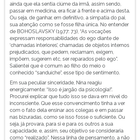
ainda que ela sentia ciúme da irmã, assim sendo,
passar em medicina, era ficar à frente e acima desta.
Ou seja, de ganhar, em definitivo, a simpatia do pai,
sua atenção como se fosse filha única. No entender
de BOHOSLAVSKY (1977: 73), “As vocações
expressam responsabilidades do ego diante de
‘chamadas interiores’, chamadas de objetos internos
prejudicados, que pedem, reclamam, exigem,
impõem, sugerem etc, ser reparados pelo ego”.
Salientei que é comum ao filho do meio o
conhecido “sanduíche”, esse tipo de sentimento.
Em sua peculiar sinceridade, Nina reagiu
energicamente: “Isso é jargão da psicologia!”.
Procurei explicar que tudo isso se dava em nível do
inconsciente. Que esse convencimento tinha a ver
com o fato dela ensinar aos colegas e em passar
nas bizuradas, como se isso fosse o suficiente. Ou
seja, já provara, para si e para os outros a sua
capacidade, e, assim, seu objetivo se consideraria
como “realizado”. Nessa linha de pensamento, a não