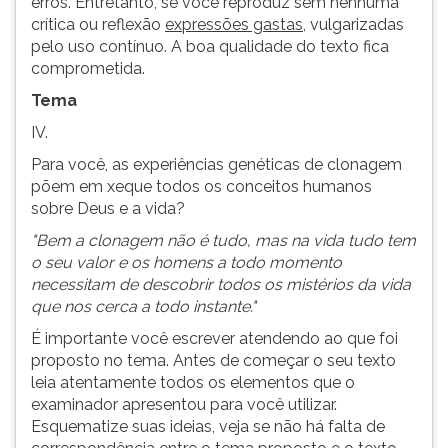
erros. Entretanto, se você reproduz sem nenhuma
ouvir
crítica ou reflexão
expressões gastas
, vulgarizadas
essa
pelo uso contínuo. A boa qualidade do texto fica
instrução
comprometida.
novamente.
Tema
IV.
Para você, as experiências genéticas de clonagem
põem em xeque todos os conceitos humanos
sobre Deus e a vida?
"Bem a clonagem não é tudo, mas na vida tudo tem
o seu valor e os homens a todo momento
necessitam de descobrir todos os mistérios da vida
que nos cerca a todo instante."
É importante você escrever atendendo ao que foi
proposto no tema. Antes de começar o seu texto
leia atentamente todos os elementos que o
examinador apresentou para você utilizar.
Esquematize suas ideias, veja se não há falta de