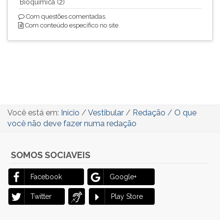
Bioquimica (2)
Com questões comentadas.
Com conteúdo específico no site.
Você está em:
Início
/
Vestibular
/
Redação
/
O que
você não deve fazer numa redação
SOMOS SOCIAVEIS
Facebook
Google+
Twitter
Play Store