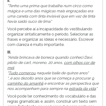
II.
(primeira
"Tenho uma prima que trabalha num circo como
tecla
mágica e uma das mágicas mais engraçadas era
à
uma caneta com tinta invisível que em vez de tinta
direita
havia saído suco de lima."
do
F).
Você percebe aí a incapacidade do vestibulando
Para
organizar sintaticamente o período. Selecionar as
ir
frases e organizar as ideias é necessário. Escrever
ao
com clareza é muito importante.
menu
III.
principal
"Ainda brincava de boneca quando conheci Davi,
pressione
piloto de cart, moreno, 20 anos,
com olhos cor de
a
mel
.
tecla
"
Tudo começou
naquele baile de quinze anos"
J
"...é aos dezoito anos que se começa a procurar
o
e
caminho do amanhã
e encontrar as perspectiva que
depois
nos acompanham para sempre na
estrada da vida
."
F.
Pressione
Você pode ter conhecimento do vocabulário e das
F
regras gramaticais e, assim, construir um texto sem
para