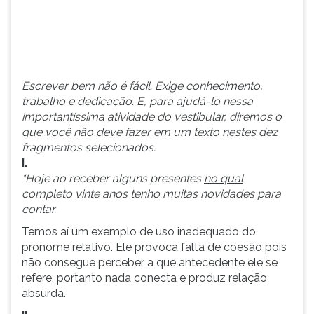
do
TAB
vestibular,
e
diremos
depois
o
F.
q...
Para
Escrever bem não é fácil. Exige conhecimento,
pausar
trabalho e dedicação. E, para ajudá-lo nessa
a
importantíssima atividade do vestibular, diremos o
leitura
que você não deve fazer em um texto nestes dez
pressione
fragmentos selecionados.
D
I.
(primeira
"Hoje ao receber alguns presentes
no qual
tecla
completo vinte anos tenho muitas novidades para
à
contar.
esquerda
do
Temos aí um exemplo de uso inadequado do
F),
pronome relativo. Ele provoca falta de coesão pois
para
não consegue perceber a que antecedente ele se
continuar
refere, portanto nada conecta e produz relação
pressione
absurda.
G