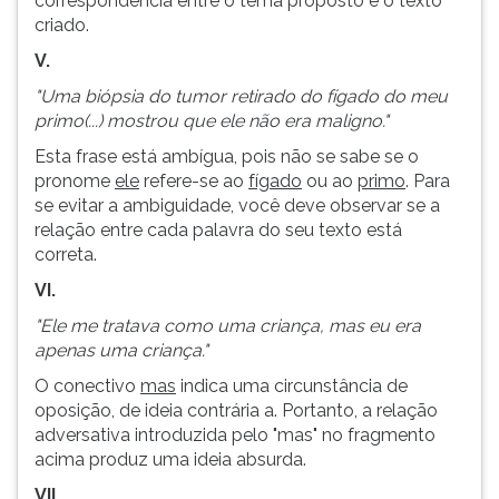
correspondência entre o tema proposto e o texto
criado.
V.
"Uma biópsia do tumor retirado do fígado do meu
primo(...) mostrou que ele não era maligno."
Esta frase está ambígua, pois não se sabe se o
pronome
ele
refere-se ao
fígado
ou ao
primo
. Para
se evitar a ambiguidade, você deve observar se a
relação entre cada palavra do seu texto está
correta.
VI.
"Ele me tratava como uma criança, mas eu era
apenas uma criança."
O conectivo
mas
indica uma circunstância de
oposição, de ideia contrária a. Portanto, a relação
adversativa introduzida pelo "mas" no fragmento
acima produz uma ideia absurda.
VII.