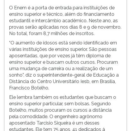
(primeira
O Enem é a porta de entrada para instituições de
tecla
ensino superior e técnico, além do financiamento
à
estudantil e intercâmbio acadêmico. Neste ano, as
direita
provas serão aplicadas nos dias 8 e 9 de novembro.
do
No total, foram 8,7 milhões de inscritos.
F).
Para
“O aumento de idosos está sendo identificado em
ir
várias instituições de ensino superior. São pessoas
ao
aposentadas, que por vezes já têm diploma de
menu
ensino superior e buscam outros cursos. Procuram
principal
uma mudança de carreira ou a realização de um
pressione
sonho”, diz o superintendente-geral de Educação a
a
Distância do Centro Universitário Iesb, em Brasília,
tecla
Francisco Botelho.
J
Ele lembra também os estudantes que buscam o
e
ensino superior particular, sem bolsas. Segundo
depois
Botelho, muitos procuram os cursos a distância
F.
pela comodidade. O engenheiro agrônomo
Pressione
aposentado Tarcisio Siqueira é um desses
F
estudantes. Ele tem 75 anos, 41 dedicados à
para