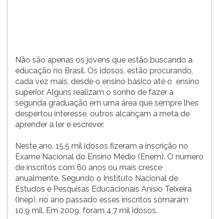
vez
TAB
mais,
e
desde
depois
o
F.
ensino
Para
Não são apenas os jovens que estão buscando a
básico
pausar
educação no Brasil. Os idosos, estão procurando,
até
a
cada vez mais, desde o ensino básico até o ensino
o ...
leitura
superior. Alguns realizam o sonho de fazer a
pressione
segunda graduação em uma área que sempre lhes
D
despertou interesse, outros alcançam a meta de
(primeira
aprender a ler e escrever.
tecla
à
Neste ano, 15,5 mil idosos fizeram a inscrição no
esquerda
Exame Nacional do Ensino Médio (Enem). O número
do
de inscritos com 60 anos ou mais cresce
F),
anualmente. Segundo o Instituto Nacional de
para
Estudos e Pesquisas Educacionais Anísio Teixeira
continuar
(Inep), no ano passado esses inscritos somaram
pressione
10,9 mil. Em 2009, foram 4,7 mil idosos.
G