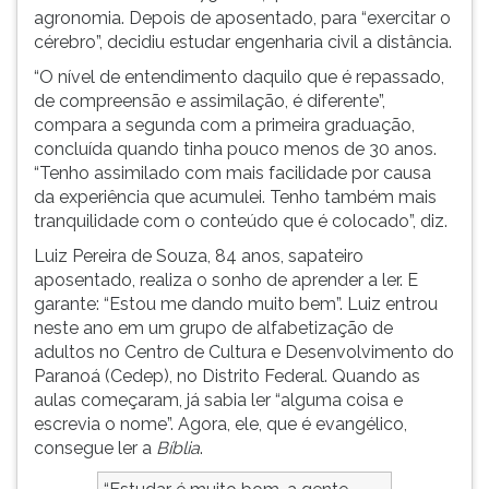
agronomia. Depois de aposentado, para “exercitar o
ouvir
cérebro”, decidiu estudar engenharia civil a distância.
essa
instrução
“O nível de entendimento daquilo que é repassado,
novamente.
de compreensão e assimilação, é diferente”,
compara a segunda com a primeira graduação,
concluída quando tinha pouco menos de 30 anos.
“Tenho assimilado com mais facilidade por causa
da experiência que acumulei. Tenho também mais
tranquilidade com o conteúdo que é colocado”, diz.
Luiz Pereira de Souza, 84 anos, sapateiro
aposentado, realiza o sonho de aprender a ler. E
garante: “Estou me dando muito bem”. Luiz entrou
neste ano em um grupo de alfabetização de
adultos no Centro de Cultura e Desenvolvimento do
Paranoá (Cedep), no Distrito Federal. Quando as
aulas começaram, já sabia ler “alguma coisa e
escrevia o nome”. Agora, ele, que é evangélico,
consegue ler a
Bíblia
.