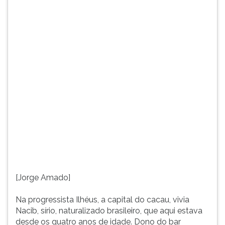
os
TAB
quatro
e
anos
depois
de
F.
idade.
Para
Dono
pausar
do
a
bar
leitura
Vesúvio
pressione
e
D
ilheense
(primeira
de
tecla
coração,
à
não
esquerda
se
do
lembrava
F),
[Jorge Amado]
de
para
nada
continuar
Na progressista Ilhéus, a capital do cacau, vivia
de
pressione
Nacib, sírio, naturalizado brasileiro, que aqui estava
seu
G
desde os quatro anos de idade. Dono do bar