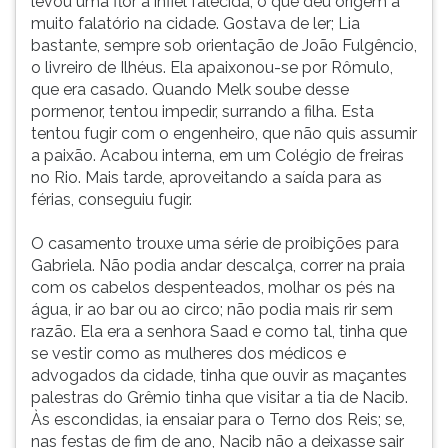
levou uma flor à infiel falecida, o que deu origem a
muito falatório na cidade. Gostava de ler; Lia
bastante, sempre sob orientação de João Fulgêncio,
o livreiro de Ilhéus. Ela apaixonou-se por Rômulo,
que era casado. Quando Melk soube desse
pormenor, tentou impedir, surrando a filha. Esta
tentou fugir com o engenheiro, que não quis assumir
a paixão. Acabou interna, em um Colégio de freiras
no Rio. Mais tarde, aproveitando a saída para as
férias, conseguiu fugir.
O casamento trouxe uma série de proibições para
Gabriela. Não podia andar descalça, correr na praia
com os cabelos despenteados, molhar os pés na
água, ir ao bar ou ao circo; não podia mais rir sem
razão. Ela era a senhora Saad e como tal, tinha que
se vestir como as mulheres dos médicos e
advogados da cidade, tinha que ouvir as maçantes
palestras do Grêmio tinha que visitar a tia de Nacib.
Às escondidas, ia ensaiar para o Terno dos Reis; se,
nas festas de fim de ano, Nacib não a deixasse sair