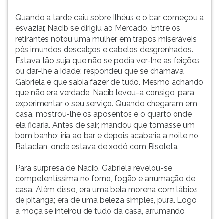
Quando a tarde caiu sobre Ilhéus e o bar começou a
esvaziar, Nacib se dirigiu ao Mercado. Entre os
retirantes notou uma mulher em trapos miseráveis,
pés imundos descalços e cabelos desgrenhados.
Estava tão suja que não se podia ver-lhe as feições
ou dar-lhe a idade; respondeu que se chamava
Gabriela e que sabia fazer de tudo. Mesmo achando
que não era verdade, Nacib levou-a consigo, para
experimentar o seu serviço. Quando chegaram em
casa, mostrou-lhe os aposentos e o quarto onde
ela ficaria. Antes de sair, mandou que tomasse um
bom banho; iria ao bar e depois acabaria a noite no
Bataclan, onde estava de xodó com Risoleta.
Para surpresa de Nacib, Gabriela revelou-se
competentíssima no forno, fogão e arrumação de
casa. Além disso, era uma bela morena com lábios
de pitanga; era de uma beleza simples, pura. Logo,
a moça se inteirou de tudo da casa, arrumando