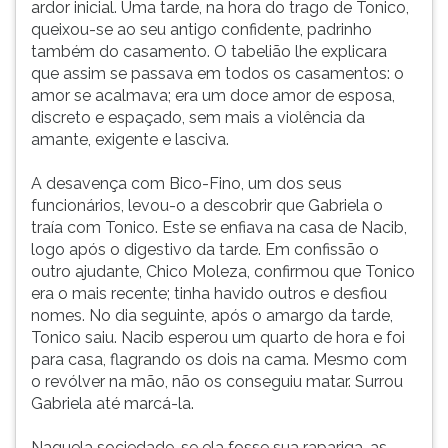
ardor inicial. Uma tarde, na hora do trago de Tonico,
queixou-se ao seu antigo confidente, padrinho
também do casamento. O tabelião lhe explicara
que assim se passava em todos os casamentos: o
amor se acalmava; era um doce amor de esposa,
discreto e espaçado, sem mais a violência da
amante, exigente e lasciva.
A desavença com Bico-Fino, um dos seus
funcionários, levou-o a descobrir que Gabriela o
traía com Tonico. Este se enfiava na casa de Nacib,
logo após o digestivo da tarde. Em confissão o
outro ajudante, Chico Moleza, confirmou que Tonico
era o mais recente; tinha havido outros e desfiou
nomes. No dia seguinte, após o amargo da tarde,
Tonico saiu. Nacib esperou um quarto de hora e foi
para casa, flagrando os dois na cama. Mesmo com
o revólver na mão, não os conseguiu matar. Surrou
Gabriela até marcá-la.
Naquela sociedade, se ela fosse sua rapariga, as