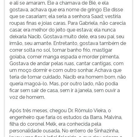
e ali se amaram. Ele a chamava de Bié, e ela
gostava, achava que era nome de gringo Ele disse
que se casariam; ela seria a senhora Saad; vestiria
roupas finas e joias caras. Para Gabriela, não carecia
casar, era melhor do jeito que estava; ela nunca
deixaria Nacib. Gostava muito dele, era seu pai, seu
irmão, seu amante. Entretanto, gostava também de
correr solta no sol, tomar banho frio, mastigar
goiaba, comer manga espada e morder pimenta.
Gostava de andar pelas ruas, cantar cantigas, com
um moço dormir e com outro sonhar. Achava que
teria de tomar cuidado, Nacib era homem bom, não
queria magoá-lo. Mas, por outro lado, não podia
ficar sem sair de casa, sem ir à janela, sem ouvir a
voz de homem.
Após três meses, chegou Dr. Rômulo Vieira, o
engenheiro que faria os estudos da Barra. Malvina,
filha do coronel Melk, era conhecida pela
personalidade ousada. No enterro de Sinhazinha,