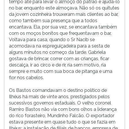
tempo até para levar o almoço do patrão e ajudá-lo
no bar, enquanto este almoçava. Não só os quitutes
da jovem cozinheira trouxeram mais clientes ao bar,
como também sua presença que a todos
encantava. Ela, por sua vez, se encantava também
com os moços bonitos que frequentavam o bar.
Voltava para casa, quando o Sr Nacib se
acomodava na espreguiçadeira para a sesta de
alguns minutos no começo da tarde. Gabriela
gostava de brincar, correr com as crianças, ficar
descalça, ir ao circo e de rir, ria sem motivo, ria
sempre e muito com sua boca de pitanga e uma
flor nos cabelos.
Os Bastos comandavam o destino político de
Ilhéus há mais de vinte anos, prestigiados pelos
sucessivos governos estaduais. O velho coronel
Ramiro Bastos não via com bons olhos a liderança
do rico forasteiro, Mundinho Falcão. O exportador
estava presente em quase tudo o que se fazia em
Ilhéus: a instalação de filiais de bancos, empresa de