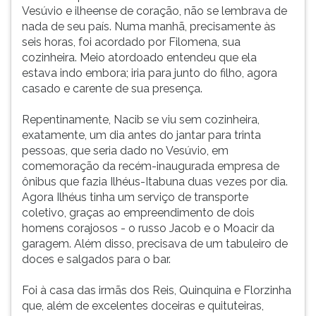
país.
(primeira
Vesúvio e ilheense de coração, não se lembrava de
Numa
tecla
nada de seu país. Numa manhã, precisamente às
manhã,
à
seis horas, foi acordado por Filomena, sua
precisamente
direita
cozinheira. Meio atordoado entendeu que ela
às
do
estava indo embora; iria para junto do filho, agora
seis
F).
casado e carente de sua presença.
horas,
Para
foi
ir
Repentinamente, Nacib se viu sem cozinheira,
acordado
ao
exatamente, um dia antes do jantar para trinta
por
menu
pessoas, que seria dado no Vesúvio, em
Filomena,
principal
comemoração da recém-inaugurada empresa de
sua
pressione
ônibus que fazia Ilhéus-Itabuna duas vezes por dia.
cozinheira.
a
Agora Ilhéus tinha um serviço de transporte
Meio
tecla
coletivo, graças ao empreendimento de dois
atordoado
J
homens corajosos - o russo Jacob e o Moacir da
entendeu
e
garagem. Além disso, precisava de um tabuleiro de
que
depois
doces e salgados para o bar.
ela
F.
estava
Pressione
Foi à casa das irmãs dos Reis, Quinquina e Florzinha
indo
F
que, além de excelentes doceiras e quituteiras,
embora;
para