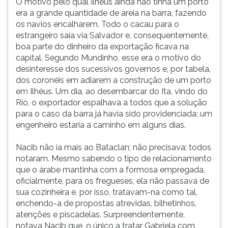
O motivo pelo qual Ilhéus ainda não tinha um porto
era a grande quantidade de areia na barra, fazendo
os navios encalharem. Todo o cacau para o
estrangeiro saía via Salvador e, consequentemente,
boa parte do dinheiro da exportação ficava na
capital. Segundo Mundinho, esse era o motivo do
desinteresse dos sucessivos governos e, por tabela,
dos coronéis em adiarem a construção de um porto
em Ilhéus. Um dia, ao desembarcar do Ita, vindo do
Rio, o exportador espalhava a todos que a solução
para o caso da barra já havia sido providenciada; um
engenheiro estaria a caminho em alguns dias.
Nacib não ia mais ao Bataclan; não precisava; todos
notaram. Mesmo sabendo o tipo de relacionamento
que o árabe mantinha com a formosa empregada,
oficialmente, para os fregueses, ela não passava de
sua cozinheira e, por isso, tratavam-na como tal,
enchendo-a de propostas atrevidas, bilhetinhos,
atenções e piscadelas. Surpreendentemente,
notava Nacib que, o único a tratar Gabriela com