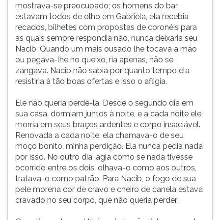
mostrava-se preocupado; os homens do bar
estavam todos de olho em Gabriela, ela recebia
recados, bilhetes com propostas de coronéis para
as quais sempre respondia não, nunca deixaria seu
Nacib. Quando um mais ousado lhe tocava a mão
ou pegava-lhe no queixo, ria apenas, não se
zangava. Nacib não sabia por quanto tempo ela
resistiria à tão boas ofertas e isso o afligia.
Ele não queria perdê-la. Desde o segundo dia em
sua casa, dormiam juntos à noite, e a cada noite ele
morria em seus braços ardentes e corpo insaciável.
Renovada a cada noite, ela chamava-o de seu
moço bonito, minha perdição. Ela nunca pedia nada
por isso. No outro dia, agia como se nada tivesse
ocorrido entre os dois, olhava-o como aos outros,
tratava-o como patrão. Para Nacib, o fogo de sua
pele morena cor de cravo e cheiro de canela estava
cravado no seu corpo, que não queria perder.