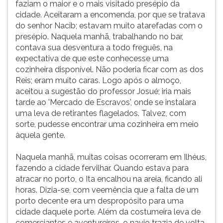
faziam o maior e o mais visitado presépio da
iria
ouvir
cidade. Aceitaram a encomenda, por que se tratava
para
essa
do senhor Nacib; estavam muito atarefadas com o
junto
instrução
presépio. Naquela manhã, trabalhando no bar,
do
novamente.
contava sua desventura a todo freguês, na
filho,
expectativa de que este conhecesse uma
ag
cozinheira disponível. Não poderia ficar com as dos
Reis; eram muito caras. Logo após o almoço,
aceitou a sugestão do professor Josué; iria mais
tarde ao 'Mercado de Escravos', onde se instalara
uma leva de retirantes flagelados. Talvez, com
sorte, pudesse encontrar uma cozinheira em meio
àquela gente.
Naquela manhã, muitas coisas ocorreram em Ilhéus,
fazendo a cidade fervilhar. Quando estava para
atracar no porto, o Ita encalhou na areia, ficando ali
horas. Dizia-se, com veemência que a falta de um
porto decente era um despropósito para uma
cidade daquele porte. Além da costumeira leva de
comerciantes e aventureiros, o navio trazia de volta