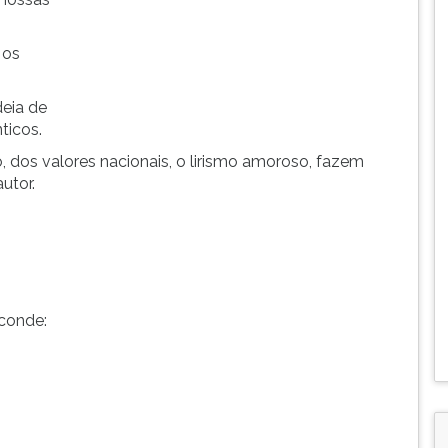
 os
deia de
ticos.
o, dos valores nacionais, o lirismo amoroso, fazem
utor.
conde: