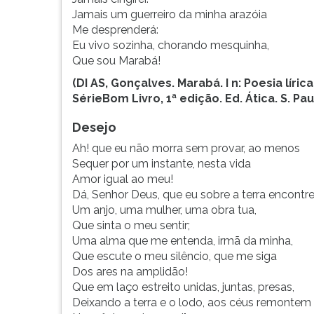
Jamais um guerreiro da minha arazóia
Me desprenderá:
Eu vivo sozinha, chorando mesquinha,
Que sou Marabá!
(DI AS, Gonçalves. Marabá. I n: Poesia lírica
Série
Bom Livro, 1ª edição. Ed. Ática. S. Pau
Desejo
Ah! que eu não morra sem provar, ao menos
Sequer por um instante, nesta vida
Amor igual ao meu!
Dá, Senhor Deus, que eu sobre a terra encontr
Um anjo, uma mulher, uma obra tua,
Que sinta o meu sentir;
Uma alma que me entenda, irmã da minha,
Que escute o meu silêncio, que me siga
Dos ares na amplidão!
Que em laço estreito unidas, juntas, presas,
Deixando a terra e o lodo, aos céus remontem