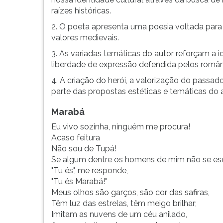
estética
leitura
raízes históricas.
da
pressione
fase
TAB
2. O poeta apresenta uma poesia voltada para
inicial
e
valores medievais.
do
depois
3. As variadas temáticas do autor reforçam a i
Romantismo,
F.
liberdade de expressão defendida pelos român
a
Para
poesi...
pausar
4. A criação do herói, a valorização do passad
a
parte das propostas estéticas e temáticas do a
leitura
pressione
Marabá
D
Eu vivo sozinha, ninguém me procura!
(primeira
Acaso feitura
tecla
Não sou de Tupá!
à
Se algum dentre os homens de mim não se es
esquerda
"Tu és", me responde,
do
"Tu és Marabá!"
F),
Meus olhos são garços, são cor das safiras,
para
Têm luz das estrelas, têm meigo brilhar;
continuar
Imitam as nuvens de um céu anilado,
pressione