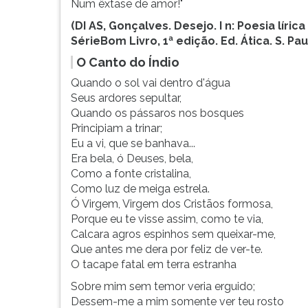
Num êxtase de amor!"
(DI AS, Gonçalves. Desejo. I n: Poesia lírica
Série
Bom Livro, 1ª edição. Ed. Ática. S. Pau
O Canto do Índio
Quando o sol vai dentro d'água
Seus ardores sepultar,
Quando os pássaros nos bosques
Principiam a trinar;
Eu a vi, que se banhava...
Era bela, ó Deuses, bela,
Como a fonte cristalina,
Como luz de meiga estrela.
Ó Virgem, Virgem dos Cristãos formosa,
Porque eu te visse assim, como te via,
Calcara agros espinhos sem queixar-me,
Que antes me dera por feliz de ver-te.
O tacape fatal em terra estranha
Sobre mim sem temor veria erguido;
Dessem-me a mim somente ver teu rosto