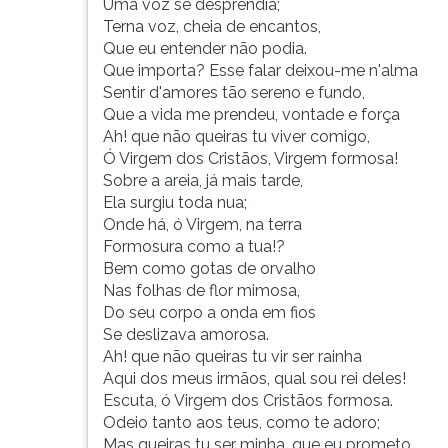
Uma voz se desprendia;
Terna voz, cheia de encantos,
Que eu entender não podia.
Que importa? Esse falar deixou-me n'alma
Sentir d'amores tão sereno e fundo,
Que a vida me prendeu, vontade e força
Ah! que não queiras tu viver comigo,
Ó Virgem dos Cristãos, Virgem formosa!
Sobre a areia, já mais tarde,
Ela surgiu toda nua;
Onde há, ó Virgem, na terra
Formosura como a tua!?
Bem como gotas de orvalho
Nas folhas de flor mimosa,
Do seu corpo a onda em fios
Se deslizava amorosa.
Ah! que não queiras tu vir ser rainha
Aqui dos meus irmãos, qual sou rei deles!
Escuta, ó Virgem dos Cristãos formosa.
Odeio tanto aos teus, como te adoro;
Mas queiras tu ser minha, que eu prometo