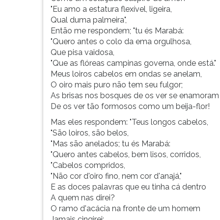
F
"Eu amo a estatura flexível, ligeira,
para
Qual duma palmeira",
ouvir
Então me respondem; "tu és Marabá:
essa
"Quero antes o colo da ema orgulhosa,
instrução
Que pisa vaidosa,
novamente.
"Que as flóreas campinas governa, onde está."
Meus loiros cabelos em ondas se anelam,
O oiro mais puro não tem seu fulgor;
As brisas nos bosques de os ver se enamoram
De os ver tão formosos como um beija-flor!
Mas eles respondem: "Teus longos cabelos,
"São loiros, são belos,
"Mas são anelados; tu és Marabá:
"Quero antes cabelos, bem lisos, corridos,
"Cabelos compridos,
"Não cor d'oiro fino, nem cor d'anajá,"
E as doces palavras que eu tinha cá dentro
A quem nas direi?
O ramo d'acácia na fronte de um homem
Jamais cingirei: