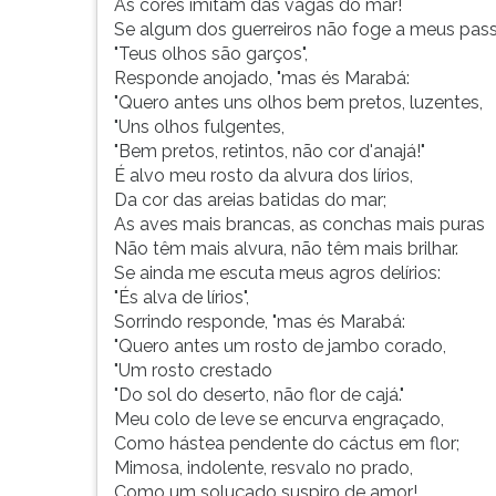
As cores imitam das vagas do mar!
G
Se algum dos guerreiros não foge a meus pass
(primeira
"Teus olhos são garços",
tecla
Responde anojado, "mas és Marabá:
à
"Quero antes uns olhos bem pretos, luzentes,
direita
"Uns olhos fulgentes,
do
"Bem pretos, retintos, não cor d'anajá!"
F).
É alvo meu rosto da alvura dos lírios,
Para
Da cor das areias batidas do mar;
ir
As aves mais brancas, as conchas mais puras
ao
Não têm mais alvura, não têm mais brilhar.
menu
Se ainda me escuta meus agros delírios:
principal
"És alva de lírios",
pressione
Sorrindo responde, "mas és Marabá:
a
"Quero antes um rosto de jambo corado,
tecla
"Um rosto crestado
J
"Do sol do deserto, não flor de cajá."
e
Meu colo de leve se encurva engraçado,
depois
Como hástea pendente do cáctus em flor;
F.
Mimosa, indolente, resvalo no prado,
Pressione
Como um soluçado suspiro de amor!