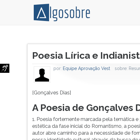
[Gonçalves
Pressione
Dias]
TAB
Título
A
e
Poesia Lírica e Indianis
do
Poesia
depois
artigo:
de
F
por:
Equipe Aprovação Vest
sobre:
Resum
Gonçalves
para
Dias
ouvir
1.
o
Poesia
conteúdo
[Gonçalves Dias]
fortemente
principal
A Poesia de Gonçalves D
marcada
desta
pela
tela.
1. Poesia fortemente marcada pela temática e
temática
Para
estética da fase inicial do Romantismo, a poes
e
pular
autor abre caminho para a necessidade de fo
proposta
essa
nossa identidade cultural através da busca de