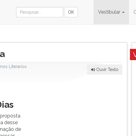
Vestibular
ta
os Literarios
Ouvir Texto
ias
 proposta
ia desse
rmação de
 nossas