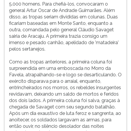
5.000 homens. Para chefiá-los, convocaram o
general Artur Oscar de Andrade Guimarães. Além
disso, as tropas seriam divididas em colunas. Duas
ficariam baseadas em Monte Santo, enquanto a
outra, comandada pelo general Cláudio Savaget
sairia de Aracaju. A primeira trazia consigo um
imenso e pesado canhão, apelidado de 'matadeira'
pelos sertanejos.
Como as tropas anteriores, a primeira coluna foi
surpreendida em uma emboscada no Morro da
Favela, atrapalhando-se e logo se desarticulando. O
exército disparava para o arraial, enquanto,
entrincheirados nos morros, os rebeldes insurgentes
revidavam, deixando um saldo de mortos e feridos
dos dois lados. A primeira coluna foi salva, graças à
chegada de Savaget com seu segundo batalhão.
Após um dia exaustivo de luta feroz e sangrenta, ao
anoitecer, os soldados largavam as armas, para
então ouvir, no silêncio desolador das noites