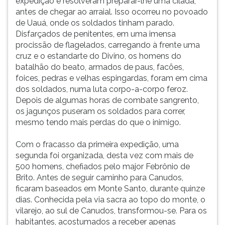
expedição e resolveram preparar-lhe uma cilada,
antes de chegar ao arraial. Isso ocorreu no povoado
de Uauá, onde os soldados tinham parado.
Disfarçados de penitentes, em uma imensa
procissão de flagelados, carregando à frente uma
cruz e o estandarte do Divino, os homens do
batalhão do beato, armados de paus, facões,
foices, pedras e velhas espingardas, foram em cima
dos soldados, numa luta corpo-a-corpo feroz.
Depois de algumas horas de combate sangrento,
os jagunços puseram os soldados para correr,
mesmo tendo mais perdas do que o inimigo.
Com o fracasso da primeira expedição, uma
segunda foi organizada, desta vez com mais de
500 homens, chefiados pelo major Febrônio de
Brito. Antes de seguir caminho para Canudos,
ficaram baseados em Monte Santo, durante quinze
dias. Conhecida pela via sacra ao topo do monte, o
vilarejo, ao sul de Canudos, transformou-se. Para os
habitantes, acostumados a receber apenas