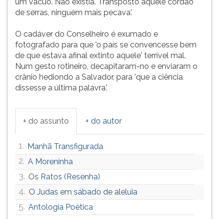
um vácuo. Não existia. Transposto aquele cordão
de serras, ninguém mais pecava'.
O cadáver do Conselheiro é exumado e
fotografado para que 'o país se convencesse bem
de que estava afinal extinto aquele' terrível mal.
Num gesto rotineiro, decapitaram-no e enviaram o
crânio hediondo a Salvador, para 'que a ciência
dissesse a última palavra'.
+ do assunto
+ do autor
1.
Manhã Transfigurada
2.
A Moreninha
3.
Os Ratos (Resenha)
4.
O Judas em sábado de aleluia
5.
Antologia Poética