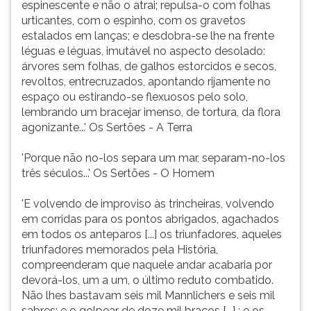
espinescente e não o atrai; repulsa-o com folhas
ouvir
urticantes, com o espinho, com os gravetos
essa
estalados em lanças; e desdobra-se lhe na frente
instrução
léguas e léguas, imutável no aspecto desolado:
novamente.
árvores sem folhas, de galhos estorcidos e secos,
revoltos, entrecruzados, apontando rijamente no
espaço ou estirando-se flexuosos pelo solo,
lembrando um bracejar imenso, de tortura, da flora
agonizante...' Os Sertões - A Terra
'Porque não no-los separa um mar, separam-no-los
três séculos...' Os Sertões - O Homem
'E volvendo de improviso às trincheiras, volvendo
em corridas para os pontos abrigados, agachados
em todos os anteparos [...] os triunfadores, aqueles
triunfadores memorados pela História,
compreenderam que naquele andar acabaria por
devorá-los, um a um, o último reduto combatido.
Não lhes bastavam seis mil Mannlichers e seis mil
sabres; e o golpear de doze mil braços [...] ; e os