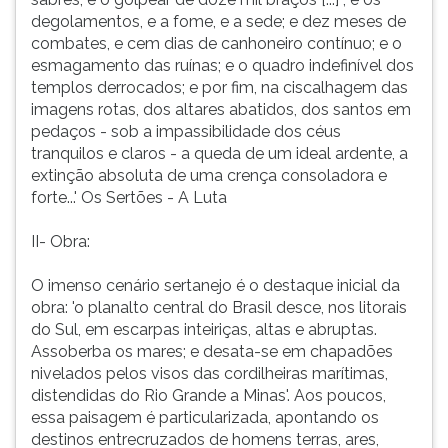
degolamentos, e a fome, e a sede; e dez meses de
combates, e cem dias de canhoneiro contínuo; e o
esmagamento das ruínas; e o quadro indefinível dos
templos derrocados; e por fim, na ciscalhagem das
imagens rotas, dos altares abatidos, dos santos em
pedaços - sob a impassibilidade dos céus
tranquilos e claros - a queda de um ideal ardente, a
extinção absoluta de uma crença consoladora e
forte...' Os Sertões - A Luta
II- Obra:
O imenso cenário sertanejo é o destaque inicial da
obra: 'o planalto central do Brasil desce, nos litorais
do Sul, em escarpas inteiriças, altas e abruptas.
Assoberba os mares; e desata-se em chapadões
nivelados pelos visos das cordilheiras marítimas,
distendidas do Rio Grande a Minas'. Aos poucos,
essa paisagem é particularizada, apontando os
destinos entrecruzados de homens terras, ares,