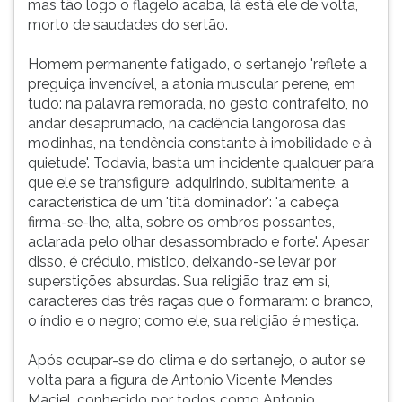
mas tão logo o flagelo acaba, lá está ele de volta,
morto de saudades do sertão.
Homem permanente fatigado, o sertanejo 'reflete a
preguiça invencível, a atonia muscular perene, em
tudo: na palavra remorada, no gesto contrafeito, no
andar desaprumado, na cadência langorosa das
modinhas, na tendência constante à imobilidade e à
quietude'. Todavia, basta um incidente qualquer para
que ele se transfigure, adquirindo, subitamente, a
característica de um 'titã dominador': 'a cabeça
firma-se-lhe, alta, sobre os ombros possantes,
aclarada pelo olhar desassombrado e forte'. Apesar
disso, é crédulo, místico, deixando-se levar por
superstições absurdas. Sua religião traz em si,
caracteres das três raças que o formaram: o branco,
o índio e o negro; como ele, sua religião é mestiça.
Após ocupar-se do clima e do sertanejo, o autor se
volta para a figura de Antonio Vicente Mendes
Maciel, conhecido por todos como Antonio