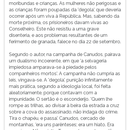
moribundas e crianças. As mulheres não perigosas e
as crianças foram poupadas da 'degola', que deveria
ocorrer após um viva à República. Mas, sabendo da
morte próxima, os prisioneiros davam vivas ao
Conselheiro. Este não resistiu a uma grave
disenteria, e aos problemas resultantes de um
ferimento de granada, falece no dia 22 de setembro.
Segundo o autor, na campanha de Canudos, pairava
um dualismo incoerente, em que 'a selvageria
impiedosa amparava-se à piedade pelos
companheiros mortos'. A campanha não cumpria as
leis, vingava-se. A 'degola', punição infinitamente
mais prática, segundo a ideologia local, foi feita
aleatoriamente, porque contavam com a
impunidade. O sertão é o esconderijo. 'Quem lhe
rompe as trilhas, ao divisar à beira da estrada a cruz
sobre a cova do assassinado, não indaga do crime.
Tira o chapéu, e passa'. Canudos, cercado de
montanhas, 'era uns parênteses; era um hiato. Era