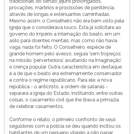
tradicionais do sertão: jejuns prolongados,
provações, martírios e procissões de penitência,
através de longas e extenuantes caminhadas.
Mesmo assim, o Conselheiro não era bem visto pela
igreja que o considerava louco. Esta já solicitara ao
governo do império a internação do beato, em um
asilo para doentes mentais, mas como não havia
vaga, nada foi feito. O Conselheiro, espécie de
grande homem pelo avesso, seguia 'sem tropeços
na missão 'pervertedora', avultando na imaginação'
e crença popular. Outra característica em destaque
é a de que o beato era extremamente conservador
e contra o regime republicano. Para ele, a nova
república - o anticristo, a ordem de satanás -
separara a igreja do Estado, instituindo, entre outras
coisas, o casamento civil que lhe tirava a primazia
de celebrar casamentos.
Conforme o relato, o primeiro confronto de seus
seguidores com a polícia se deu quando incitou os
habitantes de um pequeno vilarejo a não pagar