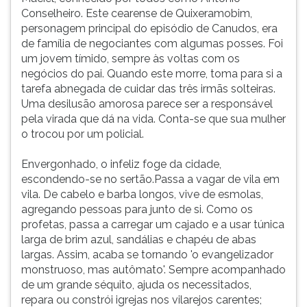
Conselheiro. Este cearense de Quixeramobim,
personagem principal do episódio de Canudos, era
de família de negociantes com algumas posses. Foi
um jovem tímido, sempre às voltas com os
negócios do pai. Quando este morre, toma para si a
tarefa abnegada de cuidar das três irmãs solteiras.
Uma desilusão amorosa parece ser a responsável
pela virada que dá na vida. Conta-se que sua mulher
o trocou por um policial.
Envergonhado, o infeliz foge da cidade,
escondendo-se no sertão.Passa a vagar de vila em
vila. De cabelo e barba longos, vive de esmolas,
agregando pessoas para junto de si. Como os
profetas, passa a carregar um cajado e a usar túnica
larga de brim azul, sandálias e chapéu de abas
largas. Assim, acaba se tornando 'o evangelizador
monstruoso, mas autômato'. Sempre acompanhado
de um grande séquito, ajuda os necessitados,
repara ou constrói igrejas nos vilarejos carentes;