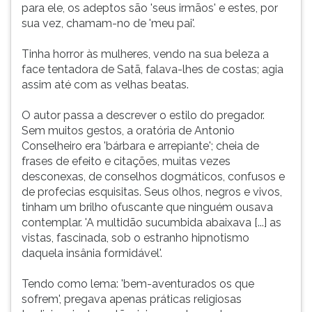
para ele, os adeptos são 'seus irmãos' e estes, por
sua vez, chamam-no de 'meu pai'.
Tinha horror às mulheres, vendo na sua beleza a
face tentadora de Satã, falava-lhes de costas; agia
assim até com as velhas beatas.
O autor passa a descrever o estilo do pregador.
Sem muitos gestos, a oratória de Antonio
Conselheiro era 'bárbara e arrepiante'; cheia de
frases de efeito e citações, muitas vezes
desconexas, de conselhos dogmáticos, confusos e
de profecias esquisitas. Seus olhos, negros e vivos,
tinham um brilho ofuscante que ninguém ousava
contemplar. 'A multidão sucumbida abaixava [...] as
vistas, fascinada, sob o estranho hipnotismo
daquela insânia formidável'.
Tendo como lema: 'bem-aventurados os que
sofrem', pregava apenas práticas religiosas