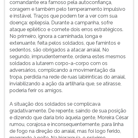
comandante era famoso pela autoconfiança,
coragem e também pelo temperamento impulsivo
e instável. Traços que podem ter a ver com sua
doença: epilepsia. Durante a campanha, sofre
ataque epilético e comete dois erros estratégicos.
No primeiro, ignora a caminhada, longa e
extenuante, feita pelos soldados, que famintos e
sedentos, são obrigados a atacar arraial. No
segundo, imprudentemente, ordena estes mesmos
soldados a lutarem corpo-a-corpo com os
adversários, complicando a movimentação da
tropa, perdida na rede de ruas labirínticas do arraial,
inviabilizando a ação da artilharia que, se atirasse,
poderia ferir os amigos.
A situação dos soldados se complicava
gradativamente. De repente, saindo de sua posição
e dizendo que daria brio àquela gente, Moreira César
rumou, corajosa e inconsequentemente, para linha
de fogo na direção do arraial, mas foi logo ferido,
morrendo à noite. Na hierarquia, o próximo