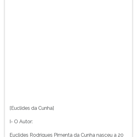
e
TAB
morreu
e
envolvido
depois
num
F.
grande
Para
escândalo
pausar
familiar,
a
a...
leitura
pressione
D
(primeira
tecla
à
esquerda
do
F),
[Euclides da Cunha]
para
continuar
I- O Autor:
pressione
G
Euclides Rodrigues Pimenta da Cunha nasceu a 20