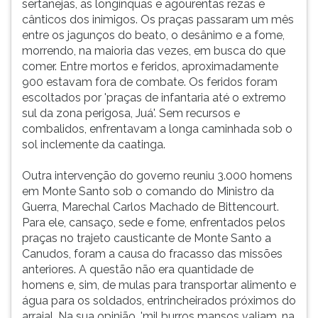
sertanejas, as longínquas e agourentas rezas e
cânticos dos inimigos. Os praças passaram um mês
entre os jagunços do beato, o desânimo e a fome,
morrendo, na maioria das vezes, em busca do que
comer. Entre mortos e feridos, aproximadamente
900 estavam fora de combate. Os feridos foram
escoltados por 'praças de infantaria até o extremo
sul da zona perigosa, Juá'. Sem recursos e
combalidos, enfrentavam a longa caminhada sob o
sol inclemente da caatinga.
Outra intervenção do governo reuniu 3.000 homens
em Monte Santo sob o comando do Ministro da
Guerra, Marechal Carlos Machado de Bittencourt.
Para ele, cansaço, sede e fome, enfrentados pelos
praças no trajeto causticante de Monte Santo a
Canudos, foram a causa do fracasso das missões
anteriores. A questão não era quantidade de
homens e, sim, de mulas para transportar alimento e
água para os soldados, entrincheirados próximos do
arraial. Na sua opinião, 'mil burros mansos valiam, na