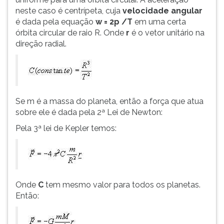
(primeira
neste caso é centrípeta, cuja
velocidade angular
tecla
é dada pela equação
w = 2p /T
em uma certa
à
órbita circular de raio R. Onde
r
é o vetor unitário na
direita
direção radial.
do
F).
Para
ir
ao
Se m é a massa do planeta, então a força que atua
menu
sobre ele é dada pela 2ª Lei de Newton:
principal
pressione
Pela 3ª lei de Kepler temos:
a
tecla
J
e
depois
Onde
C
tem mesmo valor para todos os planetas.
F.
Então:
Pressione
F
para