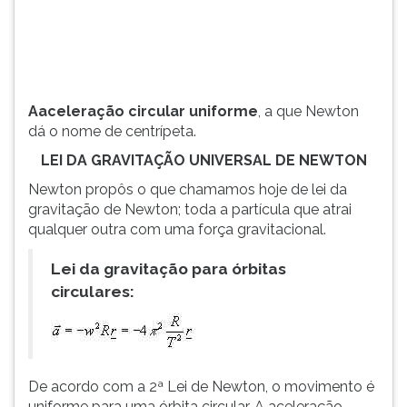
TAB
e
depois
F.
Para
Aaceleração circular uniforme
, a que Newton
pausar
dá o nome de centrípeta.
a
leitura
LEI DA GRAVITAÇÃO UNIVERSAL DE NEWTON
pressione
Newton propôs o que chamamos hoje de lei da
D
gravitação de Newton; toda a partícula que atrai
(primeira
qualquer outra com uma força gravitacional.
tecla
à
Lei da gravitação para órbitas
esquerda
circulares:
do
F),
para
continuar
pressione
De acordo com a 2ª Lei de Newton, o movimento é
G
uniforme para uma órbita circular. A aceleração