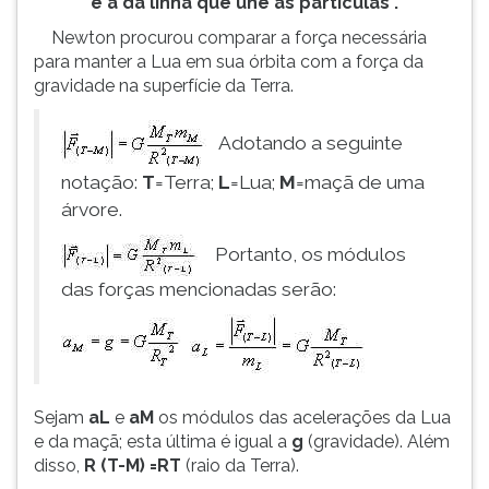
é a da linha que une as partículas".
Newton procurou comparar a força necessária
para manter a Lua em sua órbita com a força da
gravidade na superfície da Terra.
Adotando a seguinte
notação:
T
=Terra;
L
=Lua;
M
=maçã de uma
árvore.
Portanto, os módulos
das forças mencionadas serão:
Sejam
aL
e
aM
os módulos das acelerações da Lua
e da maçã; esta última é igual a
g
(gravidade). Além
disso,
R (T-M) =RT
(raio da Terra).