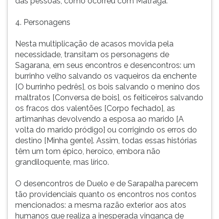
das pessoas, como ocorreu com Matraga.
4. Personagens
Nesta multiplicação de acasos movida pela
necessidade, transitam os personagens de
Sagarana, em seus encontros e desencontros: um
burrinho velho salvando os vaqueiros da enchente
[O burrinho pedrês], os bois salvando o menino dos
maltratos [Conversa de bois], os feiticeiros salvando
os fracos dos valentões [Corpo fechado], as
artimanhas devolvendo a esposa ao marido [A
volta do marido pródigo] ou corrigindo os erros do
destino [Minha gente]. Assim, todas essas histórias
têm um tom épico, heroico, embora não
grandiloquente, mas lírico.
O desencontros de Duelo e de Sarapalha parecem
tão providenciais quanto os encontros nos contos
mencionados: a mesma razão exterior aos atos
humanos que realiza a inesperada vingança de