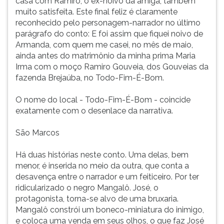
casa com Ramiro, o ex-noivo da amiga, também
muito satisfeita. Este final feliz é claramente
reconhecido pelo personagem-narrador no último
parágrafo do conto: E foi assim que fiquei noivo de
Armanda, com quem me casei, no mês de maio,
ainda antes do matrimônio da minha prima Maria
Irma com o moço Ramiro Gouveia, dos Gouveias da
fazenda Brejaúba, no Todo-Fim-É-Bom.
O nome do local - Todo-Fim-É-Bom - coincide
exatamente com o desenlace da narrativa.
São Marcos
Há duas histórias neste conto. Uma delas, bem
menor, é inserida no meio da outra, que conta a
desavença entre o narrador e um feiticeiro. Por ter
ridicularizado o negro Mangalô. José, o
protagonista, torna-se alvo de uma bruxaria.
Mangalô constrói um boneco-miniatura do inimigo,
e coloca uma venda em seus olhos, o que faz José