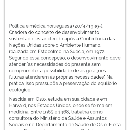
TAB
e
depois
F.
Política e médica norueguesa (20/4/1939-).
Para
Criadora do conceito de desenvolvimento
pausar
sustentado, estabelecido após a Conferência das
a
Nações Unidas sobre o Ambiente Humano,
leitura
realizada em Estocolmo, na Suécia, em 1972.
pressione
Segundo essa concepção, o desenvolvimento deve
D
atender "às necessidades do presente sem
(primeira
comprometer a possibilidade de as gerações
tecla
futuras atenderem às próprias necessidades". Na
à
prática, isso pressupõe a preservação do equilíbrio
esquerda
ecológico.
do
Nascida em Oslo, estuda em sua cidade e em
F),
Harvard, nos Estados Unidos, onde se forma em
para
medicina. Entre 1965 e 1968, trabalha como
continuar
consultora do Ministério da Saúde e Assuntos
pressione
Sociais e no Departamento de Saúde de Oslo. Eleita
G