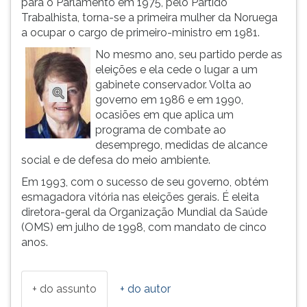
para o Parlamento em 1975, pelo Partido
(primeira
Trabalhista, torna-se a primeira mulher da Noruega
tecla
a ocupar o cargo de primeiro-ministro em 1981.
à
direita
No mesmo ano, seu partido perde as
do
eleições e ela cede o lugar a um
F).
gabinete conservador. Volta ao
Para
governo em 1986 e em 1990,
ir
ocasiões em que aplica um
ao
programa de combate ao
menu
desemprego, medidas de alcance
principal
social e de defesa do meio ambiente.
pressione
Em 1993, com o sucesso de seu governo, obtém
a
esmagadora vitória nas eleições gerais. É eleita
tecla
diretora-geral da Organização Mundial da Saúde
J
(OMS) em julho de 1998, com mandato de cinco
e
anos.
depois
F.
Pressione
+ do assunto
+ do autor
F
para