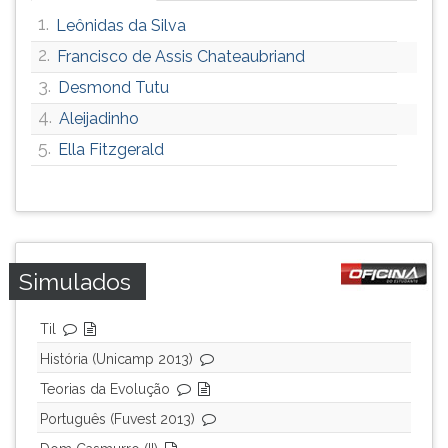
ouvir
1.
Leônidas da Silva
essa
2.
Francisco de Assis Chateaubriand
instrução
3.
novamente.
Desmond Tutu
4.
Aleijadinho
5.
Ella Fitzgerald
Simulados
Til
História (Unicamp 2013)
Teorias da Evolução
Português (Fuvest 2013)