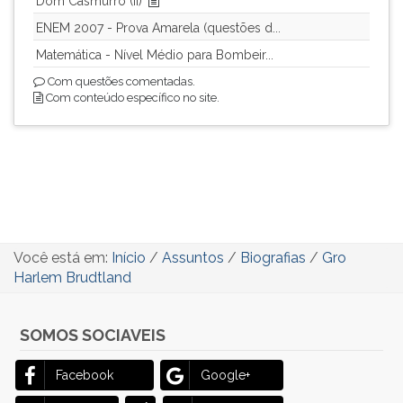
Dom Casmurro (II)
ENEM 2007 - Prova Amarela (questões d...
Matemática - Nível Médio para Bombeir...
Com questões comentadas.
Com conteúdo específico no site.
Você está em:
Início
/
Assuntos
/
Biografias
/
Gro
Harlem Brudtland
SOMOS SOCIAVEIS
Facebook
Google+