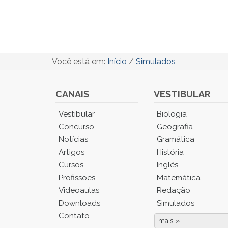
Você está em:
Início
/
Simulados
CANAIS
VESTIBULAR
Você
Vestibular
Biologia
está
Concurso
Geografia
no
Notícias
Gramática
Menu
Artigos
História
Principal.
Cursos
Inglês
Pressione
TAB
Profissões
Matemática
e
Videoaulas
Redação
depois
Downloads
Simulados
F
Contato
para
mais »
Fim