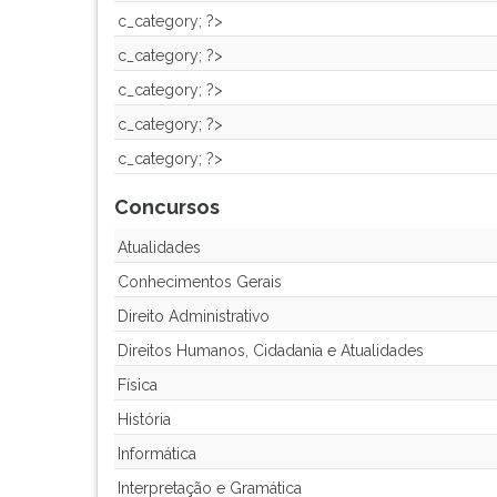
leitura
c_category; ?>
pressione
TAB
c_category; ?>
e
c_category; ?>
depois
F.
c_category; ?>
Para
c_category; ?>
pausar
a
Concursos
leitura
pressione
Atualidades
D
Conhecimentos Gerais
(primeira
Direito Administrativo
tecla
à
Direitos Humanos, Cidadania e Atualidades
esquerda
Física
do
F),
História
para
Informática
continuar
pressione
Interpretação e Gramática