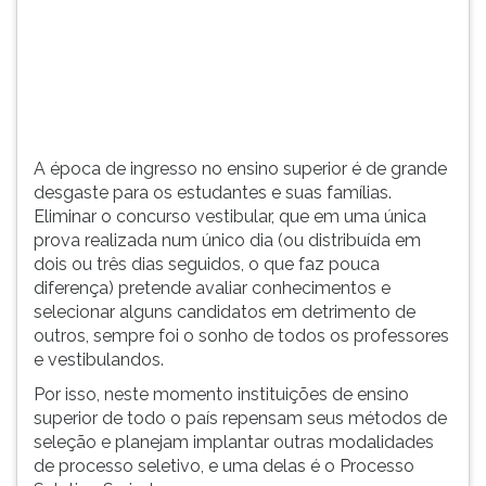
foi
TAB
o
e
sonho
depois
de
F.
todos
Para
...
pausar
a
A época de ingresso no ensino superior é de grande
leitura
desgaste para os estudantes e suas famílias.
pressione
Eliminar o concurso vestibular, que em uma única
D
prova realizada num único dia (ou distribuída em
(primeira
dois ou três dias seguidos, o que faz pouca
tecla
diferença) pretende avaliar conhecimentos e
à
selecionar alguns candidatos em detrimento de
esquerda
outros, sempre foi o sonho de todos os professores
do
e vestibulandos.
F),
Por isso, neste momento instituições de ensino
para
superior de todo o país repensam seus métodos de
continuar
seleção e planejam implantar outras modalidades
pressione
de processo seletivo, e uma delas é o Processo
G