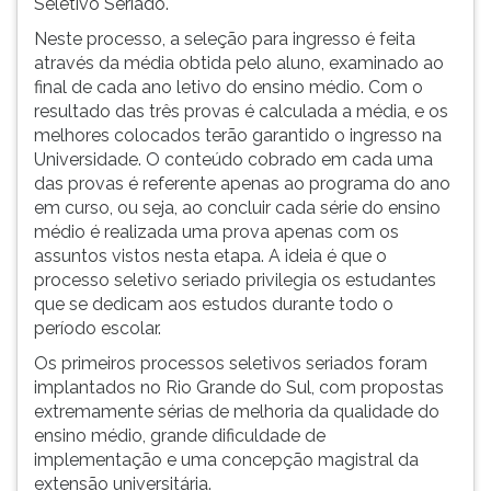
Seletivo Seriado.
(primeira
tecla
Neste processo, a seleção para ingresso é feita
à
através da média obtida pelo aluno, examinado ao
direita
final de cada ano letivo do ensino médio. Com o
do
resultado das três provas é calculada a média, e os
F).
melhores colocados terão garantido o ingresso na
Para
Universidade. O conteúdo cobrado em cada uma
ir
das provas é referente apenas ao programa do ano
ao
em curso, ou seja, ao concluir cada série do ensino
menu
médio é realizada uma prova apenas com os
principal
assuntos vistos nesta etapa. A ideia é que o
pressione
processo seletivo seriado privilegia os estudantes
a
que se dedicam aos estudos durante todo o
tecla
período escolar.
J
Os primeiros processos seletivos seriados foram
e
implantados no Rio Grande do Sul, com propostas
depois
extremamente sérias de melhoria da qualidade do
F.
ensino médio, grande dificuldade de
Pressione
implementação e uma concepção magistral da
F
extensão universitária.
para