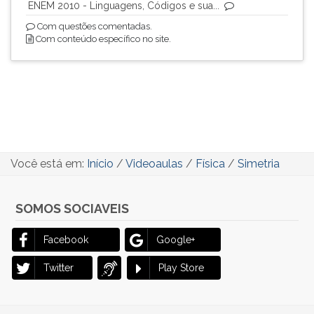
ENEM 2010 - Linguagens, Códigos e sua...
ouvir
Com questões comentadas.
essa
Com conteúdo específico no site.
instrução
novamente.
Você está em:
Início
/
Videoaulas
/
Física
/
Simetria
SOMOS SOCIAVEIS
Facebook
Google+
Twitter
Play Store