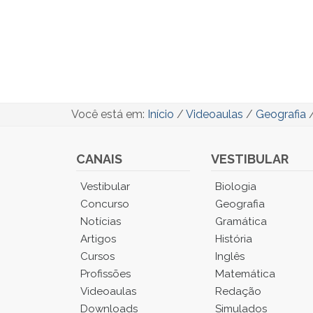
Você está em:
Início
/
Videoaulas
/
Geografia
CANAIS
VESTIBULAR
Você
Vestibular
Biologia
está
Concurso
Geografia
no
Notícias
Gramática
Menu
Artigos
História
Principal.
Cursos
Inglês
Pressione
TAB
Profissões
Matemática
e
Videoaulas
Redação
depois
Downloads
Simulados