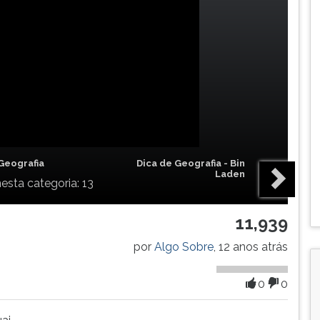
Geografia
Dica de Geografia - Bin
Laden
esta categoria: 13
11,939
por
Algo Sobre
, 12 anos atrás
0
0