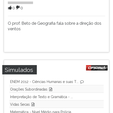
(primeira
tecla
0
0
à
direita
O prof. Beto de Geografia fala sobre a direção dos
do
ventos
F).
Para
ir
ao
menu
principal
pressione
a
Simulados
tecla
J
ENEM 2012 - Ciências Humanas e suas T...
e
Orações Subordinadas
depois
F.
Interpretação de Texto e Gramática - ...
Pressione
Vidas Secas
F
Matemática - Nível Médio para Polícia...
para