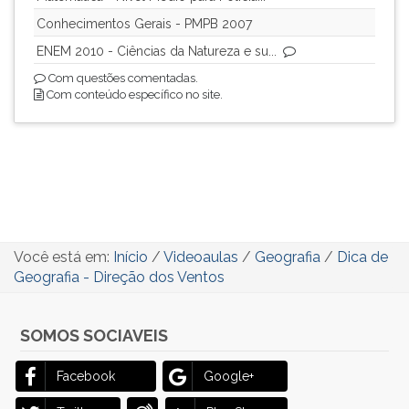
ouvir
Conhecimentos Gerais - PMPB 2007
essa
ENEM 2010 - Ciências da Natureza e su...
instrução
Com questões comentadas.
novamente.
Com conteúdo específico no site.
Você está em:
Início
/
Videoaulas
/
Geografia
/
Dica de
Geografia - Direção dos Ventos
SOMOS SOCIAVEIS
Facebook
Google+