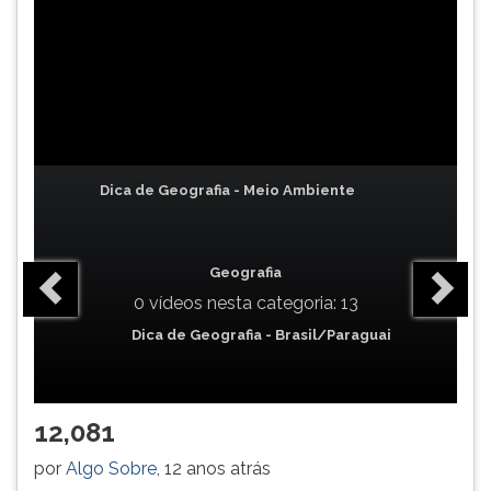
TAB
e
depois
F.
Para
pausar
a
leitura
Dica de Geografia - Meio Ambiente
pressione
D
(primeira
Geografia
tecla
0 vídeos nesta categoria: 13
à
esquerda
Dica de Geografia - Brasil/Paraguai
do
F),
para
12,081
continuar
pressione
por
Algo Sobre
, 12 anos atrás
G