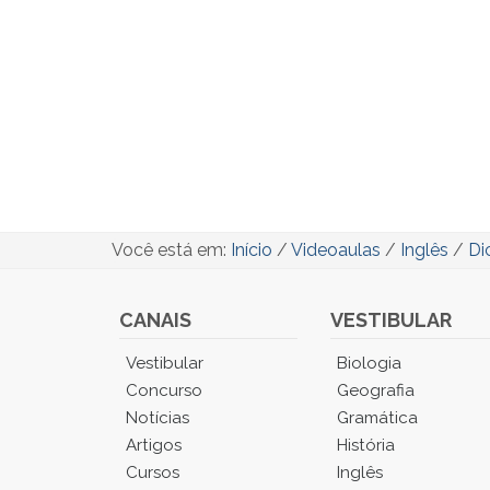
Você está em:
Início
/
Videoaulas
/
Inglês
/
Di
CANAIS
VESTIBULAR
Você
Vestibular
Biologia
está
Concurso
Geografia
no
Notícias
Gramática
Menu
Artigos
História
Principal.
Cursos
Inglês
Pressione