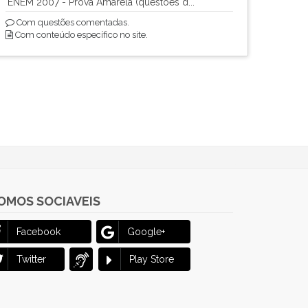
ENEM 2007 - Prova Amarela (questões d...
Com questões comentadas.
Com conteúdo específico no site.
OMOS SOCIAVEIS
Facebook
Google+
Twitter
Play Store